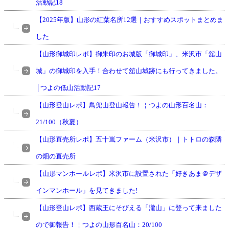
活動記18
【2025年版】山形の紅葉名所12選｜おすすめスポットまとめま
した
【山形御城印レポ】御朱印のお城版「御城印」、米沢市「舘山
城」の御城印を入手！合わせて舘山城跡にも行ってきました。
│つよの低山活動記17
【山形登山レポ】鳥兜山登山報告！￤つよの山形百名山：
21/100（秋夏）
【山形直売所レポ】五十嵐ファーム（米沢市）｜トトロの森隣
の畑の直売所
【山形マンホールレポ】米沢市に設置された「好きあま＠デザ
インマンホール」を見てきました!
【山形登山レポ】西蔵王にそびえる「瀧山」に登って来ました
ので御報告！￤つよの山形百名山：20/100