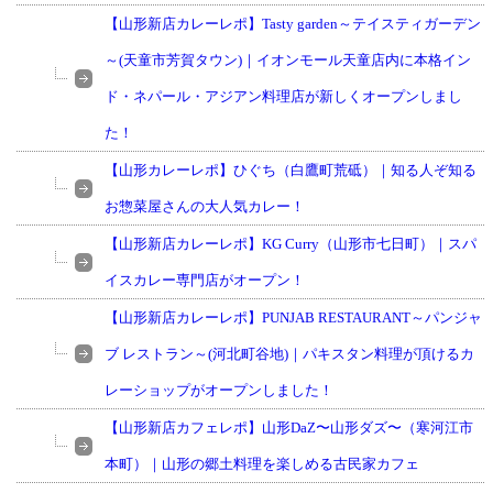
【山形新店カレーレポ】Tasty garden～テイスティガーデン
～(天童市芳賀タウン)｜イオンモール天童店内に本格イン
ド・ネパール・アジアン料理店が新しくオープンしまし
た！
【山形カレーレポ】ひぐち（白鷹町荒砥）｜知る人ぞ知る
お惣菜屋さんの大人気カレー！
【山形新店カレーレポ】KG Curry（山形市七日町）｜スパ
イスカレー専門店がオープン！
【山形新店カレーレポ】PUNJAB RESTAURANT～パンジャ
ブ レストラン～(河北町谷地)｜パキスタン料理が頂けるカ
レーショップがオープンしました！
【山形新店カフェレポ】山形DaZ〜山形ダズ〜（寒河江市
本町）｜山形の郷土料理を楽しめる古民家カフェ