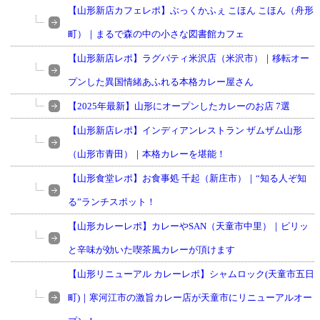
【山形新店カフェレポ】ぶっくかふぇ こほん こほん（舟形
町）｜まるで森の中の小さな図書館カフェ
【山形新店レポ】ラグパティ米沢店（米沢市）｜移転オー
プンした異国情緒あふれる本格カレー屋さん
【2025年最新】山形にオープンしたカレーのお店 7選
【山形新店レポ】インディアンレストラン ザムザム山形
（山形市青田）｜本格カレーを堪能！
【山形食堂レポ】お食事処 千起（新庄市）｜“知る人ぞ知
る”ランチスポット！
【山形カレーレポ】カレーやSAN（天童市中里）｜ピリッ
と辛味が効いた喫茶風カレーが頂けます
【山形リニューアル カレーレポ】シャムロック(天童市五日
町)｜寒河江市の激旨カレー店が天童市にリニューアルオー