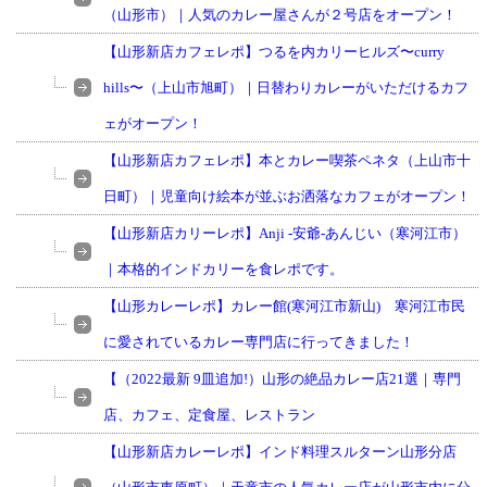
（山形市）｜人気のカレー屋さんが２号店をオープン！
【山形新店カフェレポ】つるを内カリーヒルズ〜curry
hills〜（上山市旭町）｜日替わりカレーがいただけるカフ
ェがオープン！
【山形新店カフェレポ】本とカレー喫茶ペネタ（上山市十
日町）｜児童向け絵本が並ぶお洒落なカフェがオープン！
【山形新店カリーレポ】Anji -安爺-あんじい（寒河江市）
｜本格的インドカリーを食レポです。
【山形カレーレポ】カレー館(寒河江市新山) 寒河江市民
に愛されているカレー専門店に行ってきました！
【（2022最新 9皿追加!）山形の絶品カレー店21選｜専門
店、カフェ、定食屋、レストラン
【山形新店カレーレポ】インド料理スルターン山形分店