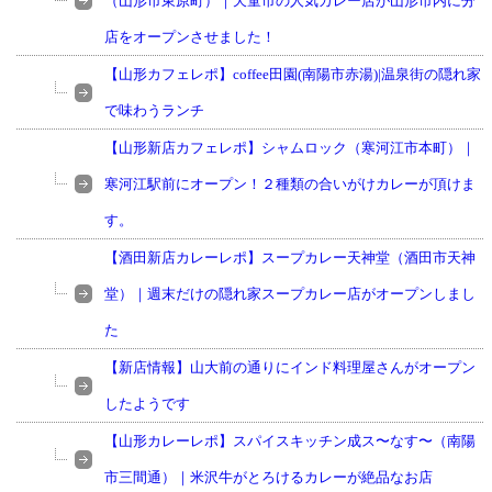
（山形市東原町）｜天童市の人気カレー店が山形市内に分
店をオープンさせました！
【山形カフェレポ】coffee田園(南陽市赤湯)|温泉街の隠れ家
で味わうランチ
【山形新店カフェレポ】シャムロック（寒河江市本町）｜
寒河江駅前にオープン！２種類の合いがけカレーが頂けま
す。
【酒田新店カレーレポ】スープカレー天神堂（酒田市天神
堂）｜週末だけの隠れ家スープカレー店がオープンしまし
た
【新店情報】山大前の通りにインド料理屋さんがオープン
したようです
【山形カレーレポ】スパイスキッチン成ス〜なす〜（南陽
市三間通）｜米沢牛がとろけるカレーが絶品なお店