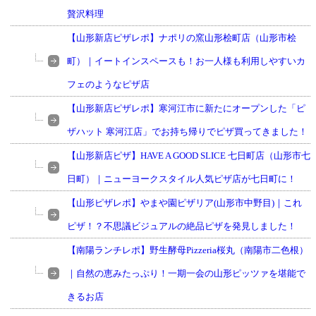
贅沢料理
【山形新店ピザレポ】ナポリの窯山形桧町店（山形市桧
町）｜イートインスペースも！お一人様も利用しやすいカ
フェのようなピザ店
【山形新店ピザレポ】寒河江市に新たにオープンした「ピ
ザハット 寒河江店」でお持ち帰りでピザ買ってきました！
【山形新店ピザ】HAVE A GOOD SLICE 七日町店（山形市七
日町）｜ニューヨークスタイル人気ピザ店が七日町に！
【山形ピザレポ】やまや園ピザリア(山形市中野目)｜これ
ピザ！？不思議ビジュアルの絶品ピザを発見しました！
【南陽ランチレポ】野生酵母Pizzeria桜丸（南陽市二色根）
｜自然の恵みたっぷり！一期一会の山形ピッツァを堪能で
きるお店