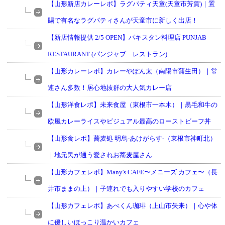
【山形新店カレーレポ】ラグパティ天童(天童市芳賀)｜置
賜で有名なラグパティさんが天童市に新しく出店！
【新店情報提供 2/5 OPEN】パキスタン料理店 PUNJAB
RESTAURANT (パンジャブ レストラン)
【山形カレーレポ】カレーやぽん太（南陽市蒲生田）｜常
連さん多数！居心地抜群の大人気カレー店
【山形洋食レポ】未来食屋（東根市一本木）｜黒毛和牛の
欧風カレーライスやビジュアル最高のローストビーフ丼
【山形食レポ】蕎麦処 明烏-あけがらす-（東根市神町北）
｜地元民が通う愛されお蕎麦屋さん
【山形カフェレポ】Many's CAFE〜メニーズ カフェ〜（長
井市ままの上）｜子連れでも入りやすい学校のカフェ
【山形カフェレポ】あべくん珈琲（上山市矢来）｜心や体
に優しいほっこり温かいカフェ