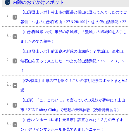
内陸のおでかけスポット
【山形登山レポ】村山市の甑岳と楯山に登って来ましたのでご
報告！つよの山形百名山：27＆28/100│つよの低山活動記：22
【山形御城印レポ】米沢の名城跡、「鷺城」の御城印を入手し
ましたのでご報告！
【山形登山レポ】前田慶次所縁の山城跡！？早坂山、清水山、
蛙石山を回って来ました！つよの低山活動記：2２、２３、２
４
【GW特集】山形の空を泳ぐ！こいのぼり絶景スポットまとめ5
選
【山形】「こ、こわい…」と言っていた3兄妹が夢中に！上山
市「ZEN Riding Club」で感動の乗馬体験（読者特典あり）
【山形マンホールレポ】天童市に設置された「３月のライオ
ン」デザインマンホールを見てきましたニャ～！