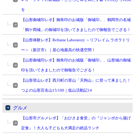
を
【山形御城印レポ】御朱印のお城版「御城印」、鶴岡市の名城
「鶴ケ岡城」の御城印を頂いてきましたので御報告でござる！
【山形体験レポ】Reframe Laboratory ～リフレイム ラボラトリ
ー～（新庄市）｜居心地最高の快適空間！
【山形御城印レポ】御朱印のお城版「御城印」、山形城の御城
印を頂いてきましたので御報告でござる！
【山形登山レポ】西川町の里山「天狗山」に登って来ました！
つよの山形百名山15/100｜低山活動記14
グルメ
【山形市グルメレポ】「おひさま食堂」の『ジャンボから揚げ
定食』！大人も子どもも大満足の絶品ランチ