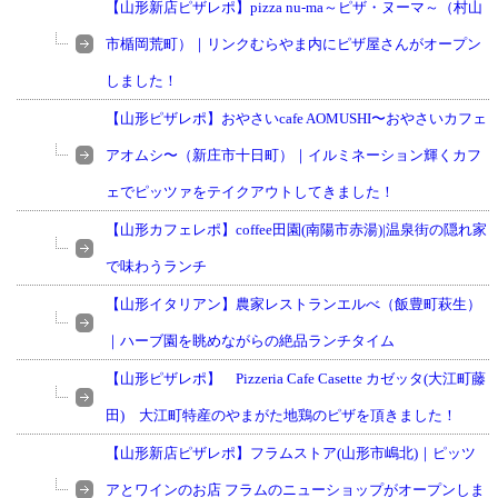
【山形新店ピザレポ】pizza nu-ma～ピザ・ヌーマ～（村山
市楯岡荒町）｜リンクむらやま内にピザ屋さんがオープン
しました！
【山形ピザレポ】おやさいcafe AOMUSHI〜おやさいカフェ
アオムシ〜（新庄市十日町）｜イルミネーション輝くカフ
ェでピッツァをテイクアウトしてきました！
【山形カフェレポ】coffee田園(南陽市赤湯)|温泉街の隠れ家
で味わうランチ
【山形イタリアン】農家レストランエルべ（飯豊町萩生）
｜ハーブ園を眺めながらの絶品ランチタイム
【山形ピザレポ】 Pizzeria Cafe Casette カゼッタ(大江町藤
田) 大江町特産のやまがた地鶏のピザを頂きました！
【山形新店ピザレポ】フラムストア(山形市嶋北)｜ピッツ
アとワインのお店 フラムのニューショップがオープンしま