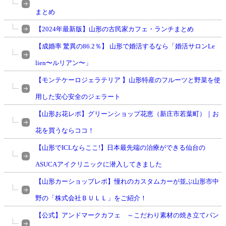
まとめ
【2024年最新版】山形の古民家カフェ・ランチまとめ
【成婚率 驚異の86.2％】 山形で婚活するなら「婚活サロンLe
lien〜ルリアン〜」
【モンテケーロジェラテリア 】山形特産のフルーツと野菜を使
用した安心安全のジェラート
【山形お花レポ】グリーンショップ花恵（新庄市若葉町）｜お
花を買うならココ！
【山形でICLならここ!】日本最先端の治療ができる仙台の
ASUCAアイクリニックに潜入してきました
【山形カーショップレポ】憧れのカスタムカーが並ぶ山形市中
野の「株式会社ＢＵＬＬ」をご紹介！
【公式】アンドマークカフェ ～こだわり素材の焼き立てパン