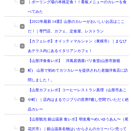
｜ボーリング場の本格定食！！看板メニューのカレーを食
べてみた
【2022年最新 14選】山形のカレーがおいしいお店はここ
だ！｜専門店、カフェ、定食屋、レストラン
【カフェレポ】オイッティマルシャン（東根市）｜まなび
あテラス内にあるイタリアンカフェ！
【山形洋食食レポ】 洋風居酒屋パリ食堂(山形市旅籠
町) 山形で初めてカツカレーを提供された老舗洋食店に訪
問しました！。
【山形カフェレポ】コーヒーレストラン真理（山形市あこ
や町）｜店内はまるでジブリの世界⁉癒し空間でいただく絶
品カレー
【山形観光 銀山温泉 食レポ】明友庵〜めいゆうあん〜（尾
花沢市）｜銀山温泉名物はいからさんのカリーパン売って