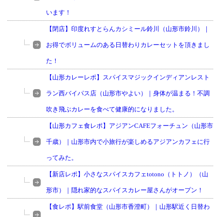
います！
【閉店】印度れすとらんカシミール鈴川（山形市鈴川）｜
お得でボリュームのある日替わりカレーセットを頂きまし
た！
【山形カレーレポ】スパイスマジックインディアンレスト
ラン西バイパス店（山形市やよい）｜身体が温まる！不調
吹き飛ぶカレーを食べて健康的になりました。
【山形カフェ食レポ】アジアンCAFEフォーチュン（山形市
千歳）｜山形市内で小旅行が楽しめるアジアンカフェに行
ってみた。
【新店レポ】小さなスパイスカフェtotono（トトノ）（山
形市）｜隠れ家的なスパイスカレー屋さんがオープン！
【食レポ】駅前食堂（山形市香澄町）｜山形駅近く日替わ