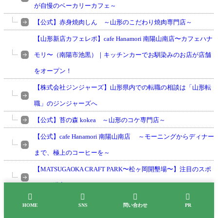
が自慢のベーカリーカフェ～
【公式】赤身焼肉しん ～山形のこだわり焼肉専門店～
【山形新店カフェレポ】cafe Hanamori 南陽山南店〜カフェハナ
モリ〜（南陽市池黒）｜キッチンカーでお馴染みのお店が店舗
をオープン！
【株式会社ジンジャーズ】山形県内での転職の相談は「山形転
職」のジンジャーズへ
【公式】苔の森 kokea ～山形のコケ専門店～
【公式】cafe Hanamori 南陽山南店 ～モーニングからディナー
まで、極上のコーヒーを～
【MATSUGAOKA CRAFT PARK〜松ヶ岡開墾場〜】注目のスポ
ットへ潜入してきました！




【BOULDERING HOUSE 358】山形にあるボルダリング専用施
HOME
SNS
問い合わせ
PR
設