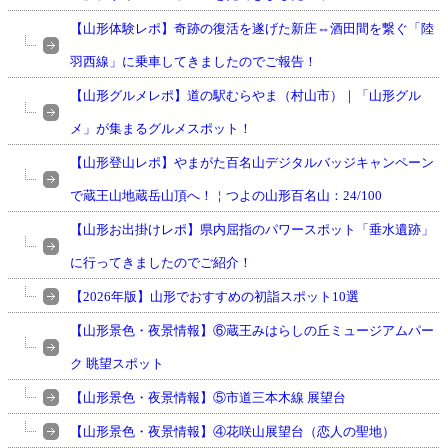
【山形体験レポ】奇跡の復活を遂げた新庄⇔酒田間を繋ぐ「陸
羽西線」に乗車してきましたのでご報告！
【山形グルメレポ】道の駅むらやま（村山市）｜「山形グル
メ」が集まるグルメスポット！
【山形登山レポ】やまがた百名山デジタルバッジキャンペーン
で蔵王山地蔵岳山頂へ！￤つよの山形百名山：24/100
【山形お出掛けレポ】県内屈指のパワースポット「垂水遺跡」
に行ってきましたのでご紹介！
【2026年版】山形でおすすめの初詣スポット10選
【山形景色・夜景情報】⑥蔵王みはらしの丘ミュージアムパー
ク 眺望スポット
【山形景色・夜景情報】⑤市道三本木線 展望台
【山形景色・夜景情報】④花咲山展望台（恋人の聖地）