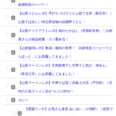
超個性的スーパー！
【山形うどんレポ】手打ちつけ汁うどん処てる井（新庄市）｜
山形では珍しい埼玉県名物の武蔵野うどん！
【山形テイクアウトレポ】肉のたかはし（舟形町舟形）｜お肉
屋さんの絶品肉重・カツ重弁当！
【山形珈琲レポ】奥深い珈琲の世界！「自家焙煎コーヒーてと
らぽっと」にお邪魔してきました！
【山形ラーメンレポ】天然魳煮干し中華で人気の「幸めん」
（寒河江市）にお邪魔してきました！
【山形ラーメンレポ】中華そば雲ノ糸最上川店（戸沢村）｜庄
内の人気ラーメン店がついにOPEN！
カレー
【置賜ランチ】お母さん食堂 あいあい（小国町）｜絶景で