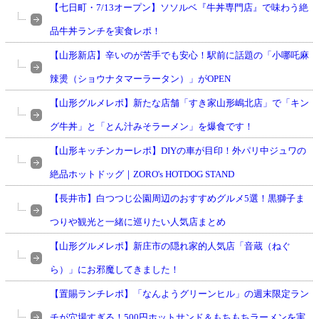
【七日町・7/13オープン】ソソルベ『牛丼専門店』で味わう絶
品牛丼ランチを実食レポ！
【山形新店】辛いのが苦手でも安心！駅前に話題の「小哪吒麻
辣燙（ショウナタマーラータン）」がOPEN
【山形グルメレポ】新たな店舗「すき家山形嶋北店」で「キン
グ牛丼」と「とん汁みそラーメン」を爆食です！
【山形キッチンカーレポ】DIYの車が目印！外パリ中ジュワの
絶品ホットドッグ｜ZORO's HOTDOG STAND
【長井市】白つつじ公園周辺のおすすめグルメ5選！黒獅子ま
つりや観光と一緒に巡りたい人気店まとめ
【山形グルメレポ】新庄市の隠れ家的人気店「音蔵（ねぐ
ら）」にお邪魔してきました！
【置賜ランチレポ】「なんようグリーンヒル」の週末限定ラン
チが穴場すぎる！500円ホットサンド＆もちもちラーメンを実