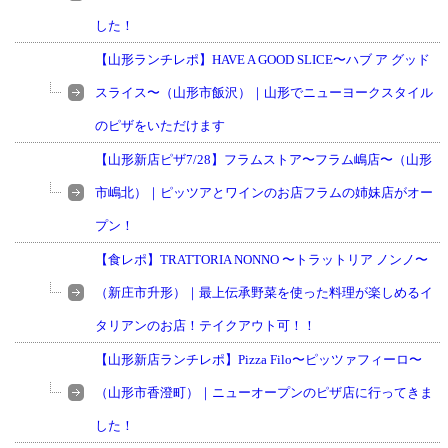
した！
【山形ランチレポ】HAVE A GOOD SLICE〜ハブ ア グッド
スライス〜（山形市飯沢）｜山形でニューヨークスタイル
のピザをいただけます
【山形新店ピザ7/28】フラムストア〜フラム嶋店〜（山形
市嶋北）｜ピッツアとワインのお店フラムの姉妹店がオー
プン！
【食レポ】TRATTORIA NONNO 〜トラットリア ノンノ〜
（新庄市升形）｜最上伝承野菜を使った料理が楽しめるイ
タリアンのお店！テイクアウト可！！
【山形新店ランチレポ】Pizza Filo〜ピッツァフィーロ〜
（山形市香澄町）｜ニューオープンのピザ店に行ってきま
した！