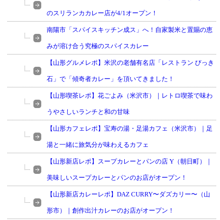
のスリランカカレー店が4/1オープン！
南陽市「スパイスキッチン成ス」へ！自家製米と置賜の恵
みが溶け合う究極のスパイスカレー
【山形グルメレポ】米沢の老舗有名店「レストラン びっき
石」で「傾奇者カレー」を頂いてきました！
【山形喫茶レポ】花ごよみ（米沢市）｜レトロ喫茶で味わ
うやさしいランチと和の甘味
【山形カフェレポ】宝寿の湯・足湯カフェ（米沢市）｜足
湯と一緒に旅気分が味わえるカフェ
【山形新店レポ】スープカレーとパンの店 Y（朝日町）｜
美味しいスープカレーとパンのお店がオープン！
【山形新店カレーレポ】DAZ CURRY〜ダズカリー〜（山
形市）｜創作出汁カレーのお店がオープン！