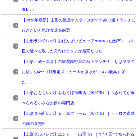
食レポ
【2026年最新】山形の絶品オムライスおすすめ13選！ランチに
行きたい人気洋食店を厳選
【山形ランチレポ】おばんざいビュッフェsara（山形市）｜小
皿で選べる取った分だけランチが最高だった
【山形・蔵王温泉】自家農園野菜の極上ランチ！「しばママの
お店」の4〜11月限定メニュー＆かき氷がコスパ最高すぎ
た…！
【山形おもちレポ】おおくぼ福餅店（米沢市）｜つきたてが食
べられる小さなお餅の専門店
【山形直売所レポ】五十嵐ファーム（米沢市）｜トトロの森隣
の畑の直売所
【山形グルメレポ】エンドー（山形市）｜“げそ天”で知られる