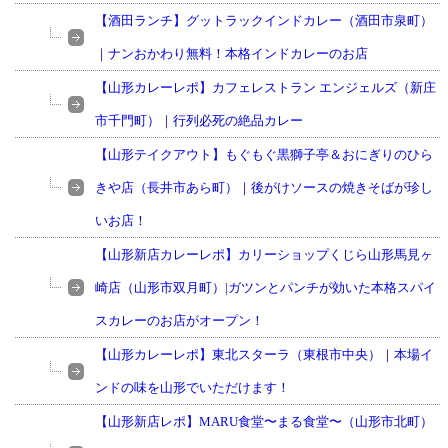
【酒田ランチ】グットラックインドカレー（酒田市泉町）
｜ナンおかわり無料！本格インドカレーのお店
【山形カレーレポ】カフェレストラン エンジェルズ（新庄
市千門町）｜行列必死の絶品カレー
【山形テイクアウト】もぐもぐ黒獅子亭＆おにぎりのひら
きや店（長井市あら町）｜後がけソースの焼きそばが珍し
いお店！
【山形新店カレーレポ】カリーショップくじら山形馬見ヶ
崎店（山形市双月町）|ガツンとパンチが効いた本格スパイ
スカレーのお店がオープン！
【山形カレーレポ】東北スターラ（東根市中央）｜本場イ
ンドの味を山形でいただけます！
【山形新店レポ】MARU食堂〜まる食堂〜（山形市北町）