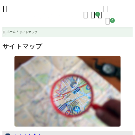





0

0
ホーム
サイトマップ

サイトマップ