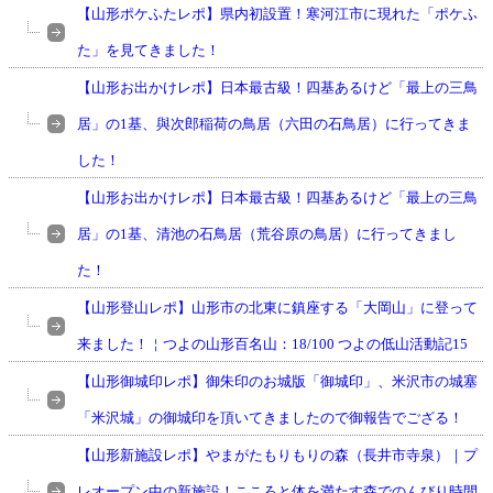
【山形ポケふたレポ】県内初設置！寒河江市に現れた「ポケふ
た」を見てきました！
【山形お出かけレポ】日本最古級！四基あるけど「最上の三鳥
居」の1基、與次郎稲荷の鳥居（六田の石鳥居）に行ってきま
した！
【山形お出かけレポ】日本最古級！四基あるけど「最上の三鳥
居」の1基、清池の石鳥居（荒谷原の鳥居）に行ってきまし
た！
【山形登山レポ】山形市の北東に鎮座する「大岡山」に登って
来ました！￤つよの山形百名山：18/100 つよの低山活動記15
【山形御城印レポ】御朱印のお城版「御城印」、米沢市の城塞
「米沢城」の御城印を頂いてきましたので御報告でござる！
【山形新施設レポ】やまがたもりもりの森（長井市寺泉）｜プ
レオープン中の新施設！こころと体を満たす森でのんびり時間