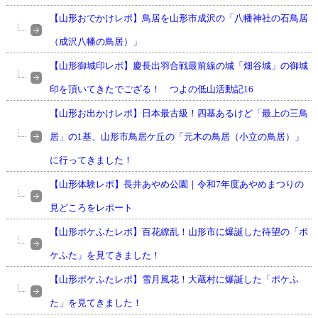
【山形おでかけレポ】鳥居を山形市成沢の「八幡神社の石鳥居
（成沢八幡の鳥居）」
【山形御城印レポ】慶長出羽合戦最前線の城「畑谷城」の御城
印を頂いてきたでござる！ つよの低山活動記16
【山形お出かけレポ】日本最古級！四基あるけど「最上の三鳥
居」の1基、山形市鳥居ケ丘の「元木の鳥居（小立の鳥居）」
に行ってきました！
【山形体験レポ】長井あやめ公園｜令和7年度あやめまつりの
見どころをレポート
【山形ポケふたレポ】百花繚乱！山形市に爆誕した待望の「ポ
ケふた」を見てきました！
【山形ポケふたレポ】雪月風花！大蔵村に爆誕した「ポケふ
た」を見てきました！