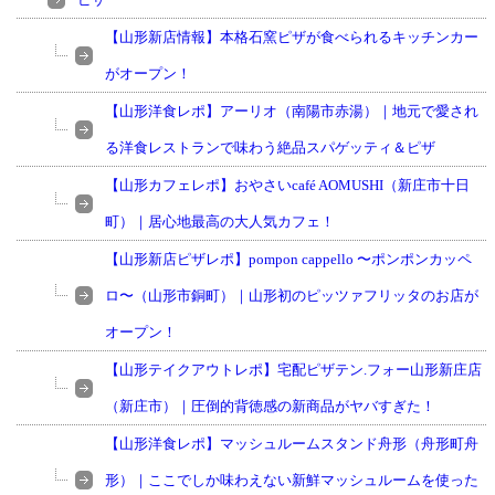
【山形新店情報】本格石窯ピザが食べられるキッチンカー
がオープン！
【山形洋食レポ】アーリオ（南陽市赤湯）｜地元で愛され
る洋食レストランで味わう絶品スパゲッティ＆ピザ
【山形カフェレポ】おやさいcafé AOMUSHI（新庄市十日
町）｜居心地最高の大人気カフェ！
【山形新店ピザレポ】pompon cappello 〜ポンポンカッペ
ロ〜（山形市銅町）｜山形初のピッツァフリッタのお店が
オープン！
【山形テイクアウトレポ】宅配ピザテン.フォー山形新庄店
（新庄市）｜圧倒的背徳感の新商品がヤバすぎた！
【山形洋食レポ】マッシュルームスタンド舟形（舟形町舟
形）｜ここでしか味わえない新鮮マッシュルームを使った