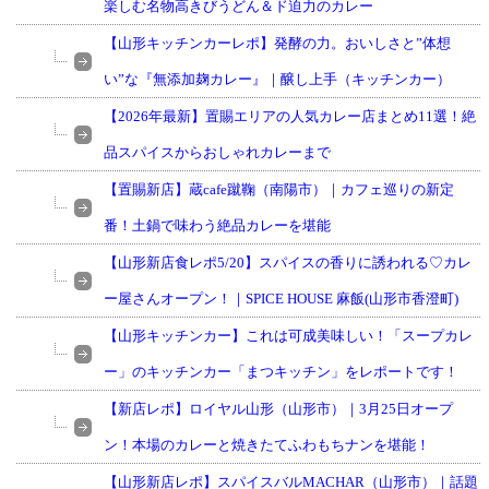
楽しむ名物高きびうどん＆ド迫力のカレー
【山形キッチンカーレポ】発酵の力。おいしさと”体想
い”な『無添加麹カレー』｜醸し上手（キッチンカー）
【2026年最新】置賜エリアの人気カレー店まとめ11選！絶
品スパイスからおしゃれカレーまで
【置賜新店】蔵cafe蹴鞠（南陽市）｜カフェ巡りの新定
番！土鍋で味わう絶品カレーを堪能
【山形新店食レポ5/20】スパイスの香りに誘われる♡カレ
ー屋さんオープン！｜SPICE HOUSE 麻飯(山形市香澄町)
【山形キッチンカー】これは可成美味しい！「スープカレ
ー」のキッチンカー「まつキッチン」をレポートです！
【新店レポ】ロイヤル山形（山形市）｜3月25日オープ
ン！本場のカレーと焼きたてふわもちナンを堪能！
【山形新店レポ】スパイスバルMACHAR（山形市）｜話題