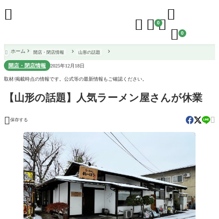





0

0
ホーム
開店・閉店情報
山形の話題

開店・閉店情報
2025年12月18日
取材/掲載時点の情報です。公式等の最新情報もご確認ください。
【山形の話題】人気ラーメン屋さんが休業


保存する