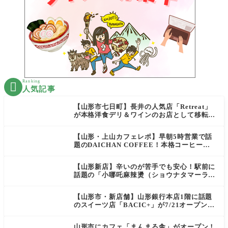
Ranking

人気記事
【山形市七日町】長井の人気店「Retreat」
が本格洋食デリ＆ワインのお店として移転オ
ープン決定！
【山形・上山カフェレポ】早朝5時営業で話
題のDAICHAN COFFEE！本格コーヒーを
テイクアウトで堪能
【山形新店】辛いのが苦手でも安心！駅前に
話題の「小哪吒麻辣燙（ショウナタマーラー
タン）」がOPEN
【山形市・新店舗】山形銀行本店1階に話題
のスイーツ店「BACIC+」が7/21オープン！
ご褒美にぴったりの絶品ケーキを実食レポ
山形市にカフェ「まんまる舎」がオープン！