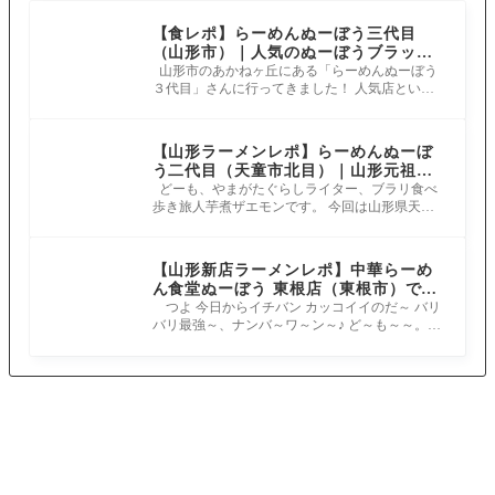
【食レポ】らーめんぬーぼう三代目
（山形市）｜人気のぬーぼうブラック
を堪能
山形市のあかねヶ丘にある「らーめんぬーぼう
３代目」さんに行ってきました！ 人気店という
ことで、看板メニューのぬーぼうブ
【山形ラーメンレポ】らーめんぬーぼ
う二代目（天童市北目）｜山形元祖汁
なしラーメン！？ぬーぼうさんおすす
どーも、やまがたぐらしライター、ブラリ食べ
歩き旅人芋煮ザエモンです。 今回は山形県天童
めメニューを頂きました
市北目にあります、「らーめんぬー
【山形新店ラーメンレポ】中華らーめ
ん食堂ぬーぼう 東根店（東根市）で
「爆中華 豚増し」を食レポです！
つよ 今日からイチバン カッコイイのだ～ バリ
バリ最強～、ナンバ～ワ～ン～♪ ど～も～～。
ライターの「つよ」です。 よろし