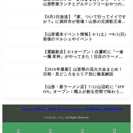
山形野菜ランチとグルテンフリーおやつの新
店情報
【8月2日放送】『家、ついて行ってイイです
か？』に酒田市が登場！山形の元演歌王者
（秘）郷土メシ
【山形週末イベント情報】8/1(土）〜8/2(日)
前後のマルシェやイベント
【置賜新店】8/1オープン！白鷹町に「一途
一麺 來神」がやってきた！注目のラーメン
を爆速実食レポ
【2026年最新】山形県の花火大会まとめ！
日程・見どころをエリア別に徹底解説
【山形・新ラーメン店】7/22山辺町に「IPP
ON」オープン！職人が創る空間で味わう
「冷たい鶏らーめん」を実食レポ
このサイトの利用について
免責事項
プライバシーポリシー（個人情報の取扱）
著作権の取り扱い

やまがたぐらし All Rights Reserved.



