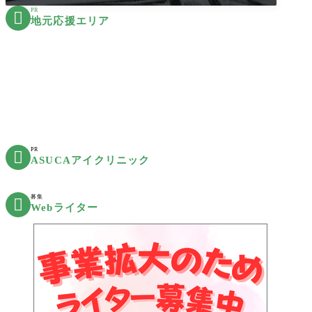
PR

地元応援エリア
PR

ASUCAアイクリニック
募集

Webライター