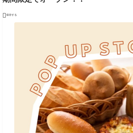

保存する