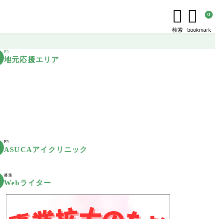


0
検索
bookmark
PR
地元応援エリア
PR
ASUCAアイクリニック
募集
Webライター