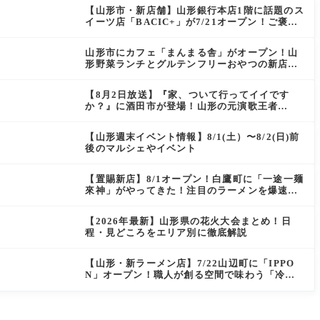
【山形市・新店舗】山形銀行本店1階に話題のス
イーツ店「BACIC+」が7/21オープン！ご褒美
にぴったりの絶品ケーキを実食レポ
山形市にカフェ「まんまる舎」がオープン！山
形野菜ランチとグルテンフリーおやつの新店情
報
【8月2日放送】『家、ついて行ってイイです
か？』に酒田市が登場！山形の元演歌王者
（秘）郷土メシ
【山形週末イベント情報】8/1(土）〜8/2(日)前
後のマルシェやイベント
【置賜新店】8/1オープン！白鷹町に「一途一麺
來神」がやってきた！注目のラーメンを爆速実
食レポ
【2026年最新】山形県の花火大会まとめ！日
程・見どころをエリア別に徹底解説
【山形・新ラーメン店】7/22山辺町に「IPPO
N」オープン！職人が創る空間で味わう「冷た
い鶏らーめん」を実食レポ