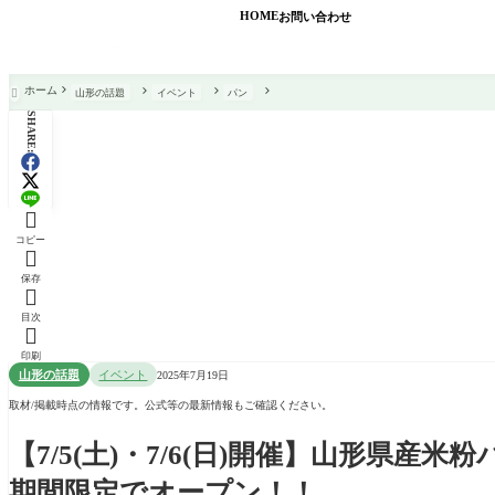
HOME
お問い合わせ
ホーム
山形の話題
イベント
パン

SHARE:

コピー

保存

目次

印刷
山形の話題
イベント
2025年7月19日
取材/掲載時点の情報です。公式等の最新情報もご確認ください。
【7/5(土)・7/6(日)開催】山形県
期間限定でオープン！！