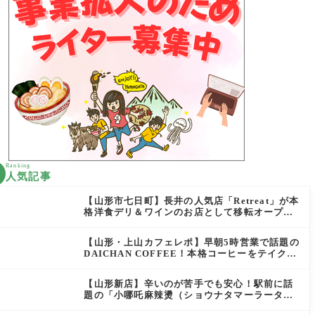
Ranking
人気記事
【山形市七日町】長井の人気店「Retreat」が本
格洋食デリ＆ワインのお店として移転オープン
決定！
【山形・上山カフェレポ】早朝5時営業で話題の
DAICHAN COFFEE！本格コーヒーをテイクア
ウトで堪能
【山形新店】辛いのが苦手でも安心！駅前に話
題の「小哪吒麻辣燙（ショウナタマーラータ
ン）」がOPEN