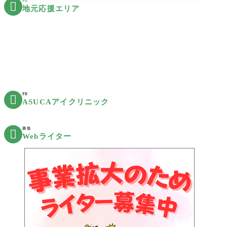
PR

地元応援エリア
PR

ASUCAアイクリニック
募集

Webライター