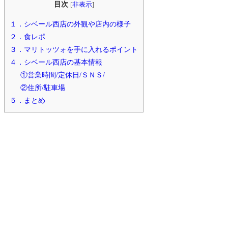
目次
[
非表示
]
１．シベール西店の外観や店内の様子
２．食レポ
３．マリトッツォを手に入れるポイント
４．シベール西店の基本情報
①営業時間/定休日/ＳＮＳ/
②住所/駐車場
５．まとめ