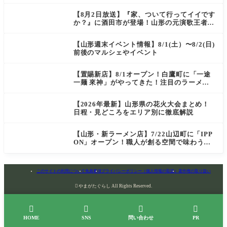
店情報
【8月2日放送】『家、ついて行ってイイです
か？』に酒田市が登場！山形の元演歌王者
（秘）郷土メシ
【山形週末イベント情報】8/1(土）〜8/2(日)
前後のマルシェやイベント
【置賜新店】8/1オープン！白鷹町に「一途
一麺 來神」がやってきた！注目のラーメン
を爆速実食レポ
【2026年最新】山形県の花火大会まとめ！
日程・見どころをエリア別に徹底解説
【山形・新ラーメン店】7/22山辺町に「IPP
ON」オープン！職人が創る空間で味わう
「冷たい鶏らーめん」を実食レポ
このサイトの利用について
免責事項
プライバシーポリシー（個人情報の取扱）
著作権の取り扱い

やまがたぐらし All Rights Reserved.




HOME
SNS
問い合わせ
PR