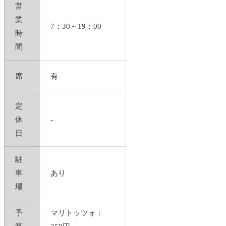
営
業
7：30～19：00
時
間
席
有
定
休
-
日
駐
車
あり
場
予
マリトッツォ：