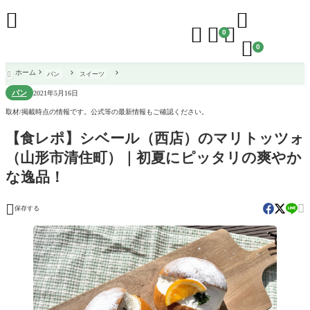





0

0
ホーム
パン
スイーツ

パン
2021年5月16日
取材/掲載時点の情報です。公式等の最新情報もご確認ください。
【食レポ】シベール（西店）のマリトッツォ
（山形市清住町）｜初夏にピッタリの爽やか
な逸品！


保存する