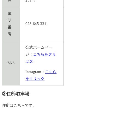
算
259円
電
話
023-645-3311
番
号
公式ホームペー
ジ：
こちらをクリ
ック
SNS
Instagram：
こちら
をクリック
②住所/駐車場
住所はこちらです。