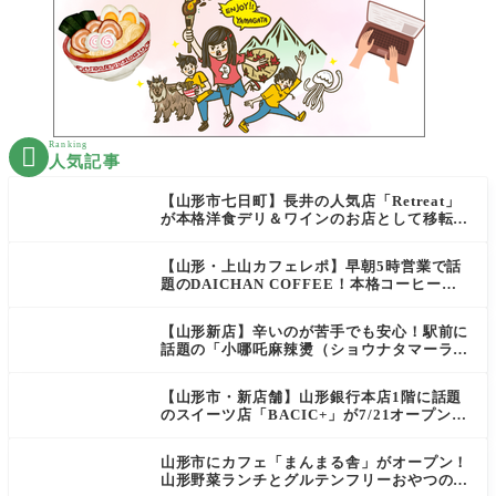
Ranking

人気記事
【山形市七日町】長井の人気店「Retreat」
が本格洋食デリ＆ワインのお店として移転オ
ープン決定！
【山形・上山カフェレポ】早朝5時営業で話
題のDAICHAN COFFEE！本格コーヒーを
テイクアウトで堪能
【山形新店】辛いのが苦手でも安心！駅前に
話題の「小哪吒麻辣燙（ショウナタマーラー
タン）」がOPEN
【山形市・新店舗】山形銀行本店1階に話題
のスイーツ店「BACIC+」が7/21オープン！
ご褒美にぴったりの絶品ケーキを実食レポ
山形市にカフェ「まんまる舎」がオープン！
山形野菜ランチとグルテンフリーおやつの新