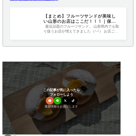
【まとめ】フルーツサンドが美味し
い山形のお店はここだ！！！｜保存
版
最近話題のフルーツサンド。 山形県内でも取
り扱うお店が増えてきました（^-^） お店ごと
にこだりのパンやクリームを使用してい
この記事が気に入ったら
フォローしよう
最新情報をお届けします