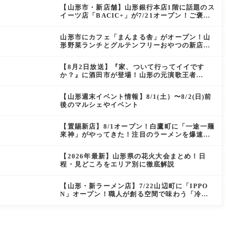
【山形市・新店舗】山形銀行本店1階に話題のス
イーツ店「BACIC+」が7/21オープン！ご褒美
にぴったりの絶品ケーキを実食レポ
山形市にカフェ「まんまる舎」がオープン！山
形野菜ランチとグルテンフリーおやつの新店情
報
【8月2日放送】『家、ついて行ってイイです
か？』に酒田市が登場！山形の元演歌王者
（秘）郷土メシ
【山形週末イベント情報】8/1(土）〜8/2(日)前
後のマルシェやイベント
【置賜新店】8/1オープン！白鷹町に「一途一麺
來神」がやってきた！注目のラーメンを爆速実
食レポ
【2026年最新】山形県の花火大会まとめ！日
程・見どころをエリア別に徹底解説
【山形・新ラーメン店】7/22山辺町に「IPPO
N」オープン！職人が創る空間で味わう「冷た
い鶏らーめん」を実食レポ