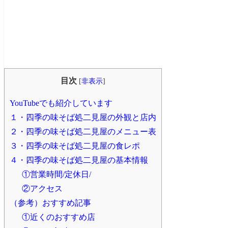
目次
[
非表示
]
YouTubeでも紹介しています
１・四季の味そば処二見屋の外観と店内
２・四季の味そば処二見屋のメニュー表
３・四季の味そば処二見屋の食レポ
４・四季の味そば処二見屋の基本情報
①営業時間/定休日/
②アクセス
（参考）おすすめ記事
①近くのおすすめ店