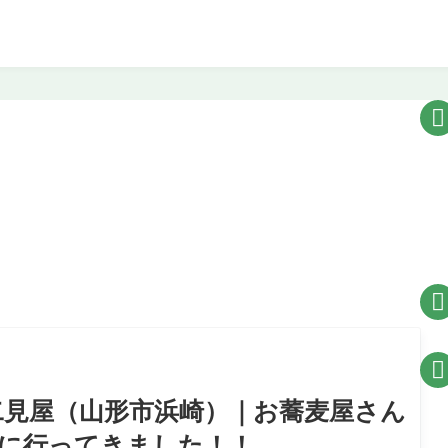



二見屋（山形市浜崎）｜お蕎麦屋さん
に行ってきました！！