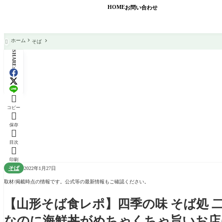
HOME
お問い合わせ
ホーム
そば

SHARE:

コピー

保存

目次

印刷
そば
2022年1月27日
取材/掲載時点の情報です。公式等の最新情報もご確認ください。
【山形そば食レポ】四季の味 そば処 
なのに海鮮丼がめちゃくちゃ旨いお店