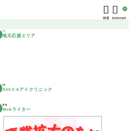


0
検索
bookmark
PR
地元応援エリア
PR
ASUCAアイクリニック
募集
Webライター