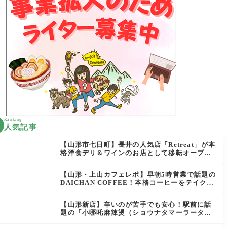
Ranking
人気記事
【山形市七日町】長井の人気店「Retreat」が本
格洋食デリ＆ワインのお店として移転オープン
決定！
【山形・上山カフェレポ】早朝5時営業で話題の
DAICHAN COFFEE！本格コーヒーをテイクア
ウトで堪能
【山形新店】辛いのが苦手でも安心！駅前に話
題の「小哪吒麻辣燙（ショウナタマーラータ
ン）」がOPEN