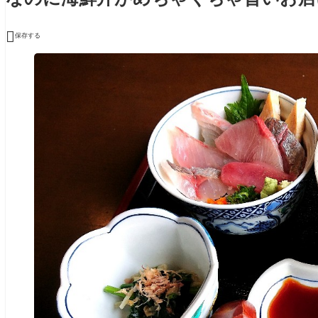

保存する