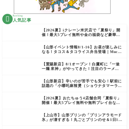
Ranking

人気記事
【2026夏】iクレーン米沢店で「夏祭り」開
催！最大5プレイ無料や金の福袋など豪華企
画が満載！
【山形イベント情報8/1-16】お昼が楽しみに
なる！タコス＆タコライス弁当登場｜Mucha
s
【置賜新店】8/1オープン！白鷹町に「一途
一麺 來神」がやってきた！注目のラーメン
を爆速実食レポ
【山形新店】辛いのが苦手でも安心！駅前に
話題の「小哪吒麻辣燙（ショウナタマーラー
タン）」がOPEN
【2026夏】おたちゅう4店舗合同「夏祭り」
開催！最大5プレイ無料や無料プレイ台など
豪華企画が満載（天童・山形南・米沢・酒
田）
【上山市】山形プリンの「プリンアラモード
氷」が凄すぎる！丸ごとプリンのせ＆1日10
食限定の贅沢かき氷