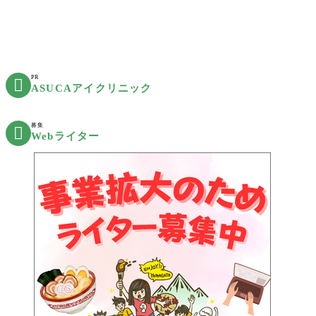
PR

ASUCAアイクリニック
募集

Webライター