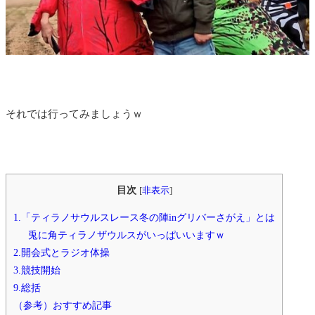
それでは行ってみましょうｗ
目次
[
非表示
]
1.「ティラノサウルスレース冬の陣inグリバーさがえ」とは
兎に角ティラノザウルスがいっぱいいますｗ
2.開会式とラジオ体操
3.競技開始
9.総括
（参考）おすすめ記事