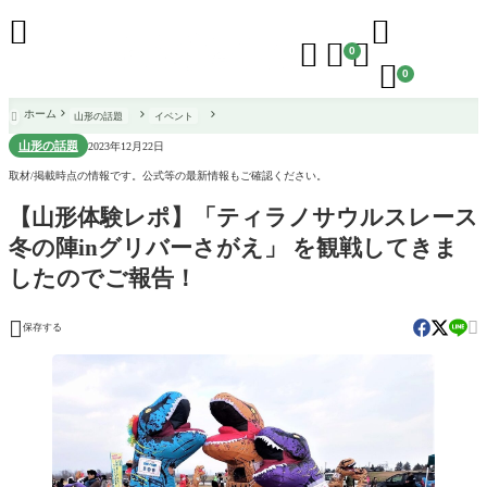





0

0
ホーム
山形の話題
イベント

山形の話題
2023年12月22日
取材/掲載時点の情報です。公式等の最新情報もご確認ください。
【山形体験レポ】「ティラノサウルスレース
冬の陣inグリバーさがえ」 を観戦してきま
したのでご報告！


保存する