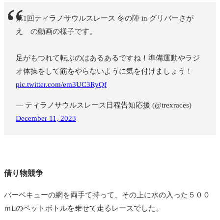
第1回ティラノサウルスレース 冬の陣 in グリバーさが
え の動画の様子です。
足がもつれて転ぶのはあるあるですね！準備運動やラジ
オ体操をして筋をやらないように気を付けましょう！
pic.twitter.com/em3UC3RyQf
— ティラノサウルスレース日程告知応援 (@trexraces)
December 11, 2023
借り物競争
バーベキューの網を両手て持って、その上に水の入った５００
ｍLのペットボトルを乗せて走るレースでした。