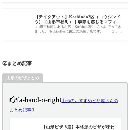
【テイクアウト】Koshindo2区（コウシンド
ウ）（山形市桧町）｜季節を感じるマフィン
がお出迎え
山形市桧町にあるお店「Koshindo2区」さんに行ってき
ました。 Tsukicoffeeに併設の焼菓子店です。 １．K
oshindo2区の外観や店内
②まとめ記事
山形のピザまとめ
fa-hand-o-right
山形のおすすめピザ屋さんの
まとめ記事
【山形ピザ 8選】本格派のピザが味わ