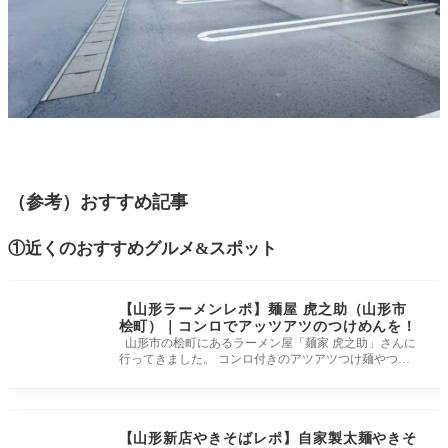
（参考）おすすめ記事
①近くのおすすめグルメ&スポット
【山形ラーメンレポ】麺屋 虎之助（山形市
桧町）｜コンロでアッツアツのつけめんを！
山形市の桧町にあるラーメン屋「麺家 虎之助」さんに
行ってきました。 コンロ付きのアツアツつけ麺やつけ
麺の食べ放題で人気の
【山形新店やきそばレポ】自家製太麺やきそ