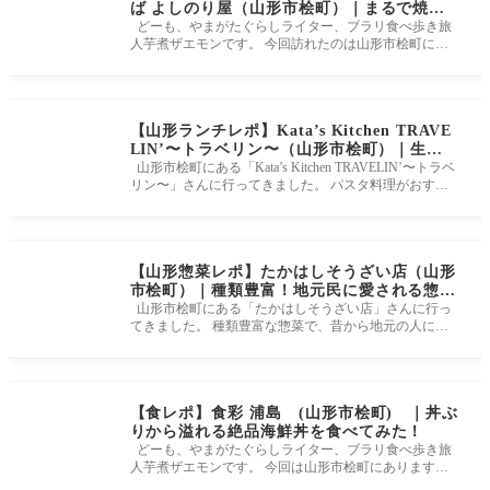
ば よしのり屋（山形市桧町）｜まるで焼き
そば界の二郎系！？ 極太ワシワシ麺が超最
どーも、やまがたぐらしライター、ブラリ食べ歩き旅
人芋煮ザエモンです。 今回訪れたのは山形市桧町にあ
高でした！！
ります焼そば専門店、
【山形ランチレポ】Kata’s Kitchen TRAVE
LIN’〜トラベリン〜（山形市桧町）｜生パ
スタがおススメ！通いたくなる地元の洋食店
山形市桧町にある「Kata’s Kitchen TRAVELIN’〜トラベ
リン〜」さんに行ってきました。 パスタ料理がおすす
めの街の洋食屋さんです。
【山形惣菜レポ】たかはしそうざい店（山形
市桧町）｜種類豊富！地元民に愛される惣菜
店に行ってきました！
山形市桧町にある「たかはしそうざい店」さんに行っ
てきました。 種類豊富な惣菜で、昔から地元の人に愛
されているお店。 また
【食レポ】食彩 浦島 (山形市桧町) ｜丼ぶ
りから溢れる絶品海鮮丼を食べてみた！
どーも、やまがたぐらしライター、ブラリ食べ歩き旅
人芋煮ザエモンです。 今回は山形市桧町にあります
「食彩 浦島」さんに訪問