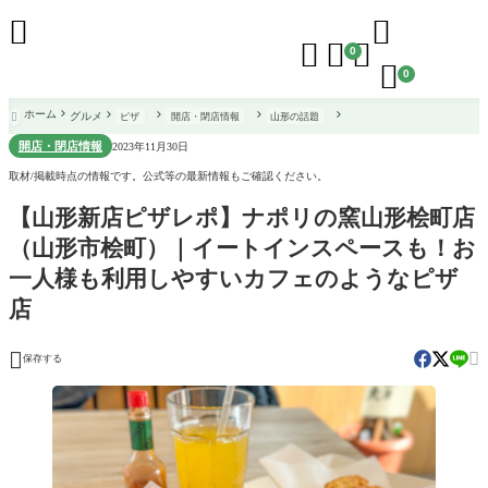





0

0
ホーム
グルメ
ピザ
開店・閉店情報
山形の話題

開店・閉店情報
2023年11月30日
取材/掲載時点の情報です。公式等の最新情報もご確認ください。
【山形新店ピザレポ】ナポリの窯山形桧町店
（山形市桧町）｜イートインスペースも！お
一人様も利用しやすいカフェのようなピザ
店


保存する