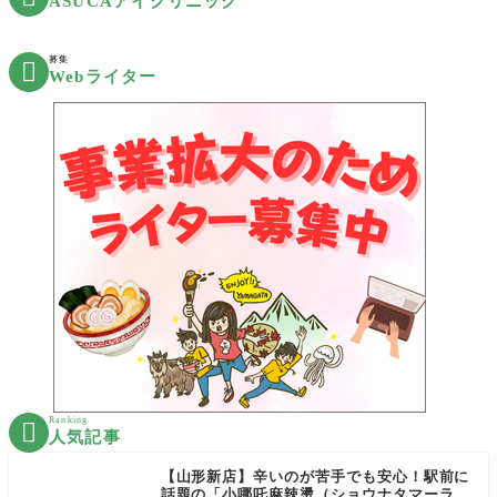
ASUCAアイクリニック
募集

Webライター
Ranking

人気記事
【山形新店】辛いのが苦手でも安心！駅前に
話題の「小哪吒麻辣燙（ショウナタマーラー