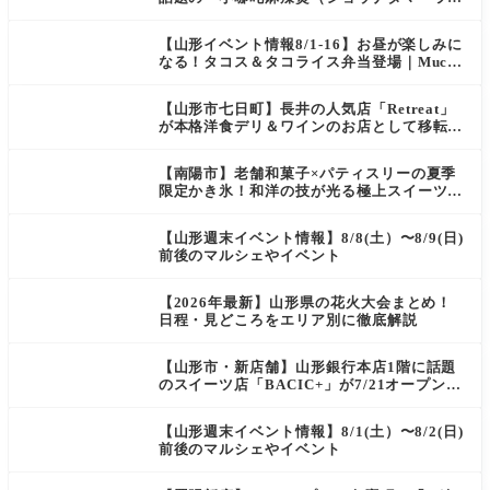
タン）」がOPEN
【山形イベント情報8/1-16】お昼が楽しみに
なる！タコス＆タコライス弁当登場｜Mucha
s
【山形市七日町】長井の人気店「Retreat」
が本格洋食デリ＆ワインのお店として移転オ
ープン決定！
【南陽市】老舗和菓子×パティスリーの夏季
限定かき氷！和洋の技が光る極上スイーツ｜
菓匠 萬菊屋 510 Maison de CinQ-dix
【山形週末イベント情報】8/8(土）〜8/9(日)
前後のマルシェやイベント
【2026年最新】山形県の花火大会まとめ！
日程・見どころをエリア別に徹底解説
【山形市・新店舗】山形銀行本店1階に話題
のスイーツ店「BACIC+」が7/21オープン！
ご褒美にぴったりの絶品ケーキを実食レポ
【山形週末イベント情報】8/1(土）〜8/2(日)
前後のマルシェやイベント