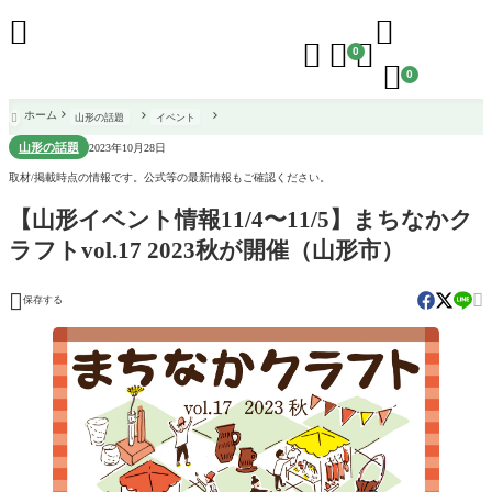





0

0
ホーム
山形の話題
イベント

山形の話題
2023年10月28日
取材/掲載時点の情報です。公式等の最新情報もご確認ください。
【山形イベント情報11/4〜11/5】まちなかク
ラフトvol.17 2023秋が開催（山形市）


保存する