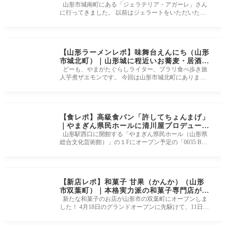
用したチョコレート
山形市城南町にある「ジェラテリア・アガーレ」さん
に行ってきました。 以前はジェラートをいただいたの
ですが、今回のお目当
【山形ラーメンレポ】味舞台えんにち（山形
市城北町）｜山形城に程近いお蕎麦・居酒屋
さんの中華そばを頂きました！
どーも、やまがたぐらしライター、ブラリ食べ歩き旅
人芋煮ザエモンです。 今回は山形市城北町にありま
す、お昼はお蕎麦と中華
【食レポ】高級食パン「許してちょんまげ」
｜やまぎん県民ホールに清川屋プロデュース
のNEWショップがオープン!！
山形駅西口に開館する「やまぎん県民ホール（山形県
総合文化芸術館）」の１Fにオープン予定の「0035 BY
KIYOKAWAYA」さんにお邪魔し
【新店レポ】和菓子 甘果（かんか）（山形
市双葉町）｜本格実力派の和菓子専門店がオ
ープン！
新たな和菓子のお店が山形市の双葉町にオープンしま
した！ 4月18日のグランドオープンに先駆けて、11日～
14日がプレオープンとい