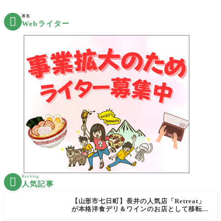
募集

Webライター
Ranking

人気記事
【山形市七日町】長井の人気店「Retreat」
が本格洋食デリ＆ワインのお店として移転オ
ープン決定！