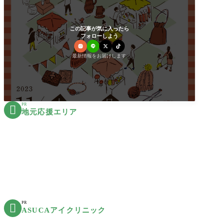
この記事が気に入ったら
フォローしよう
最新情報をお届けします
PR

地元応援エリア
PR

ASUCAアイクリニック