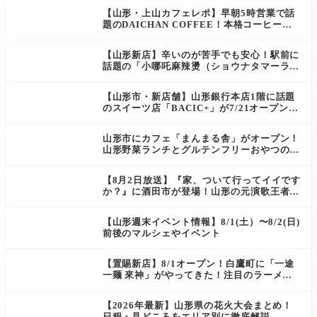
【山形・上山カフェレポ】早朝5時営業で話
題のDAICHAN COFFEE！本格コーヒーを
テイクアウトで堪能
【山形新店】辛いのが苦手でも安心！駅前に
話題の「小哪吒麻辣燙（ショウナタマーラー
タン）」がOPEN
【山形市・新店舗】山形銀行本店1階に話題
のスイーツ店「BACIC+」が7/21オープン！
ご褒美にぴったりの絶品ケーキを実食レポ
山形市にカフェ「まんまる舎」がオープン！
山形野菜ランチとグルテンフリーおやつの新
店情報
【8月2日放送】『家、ついて行ってイイです
か？』に酒田市が登場！山形の元演歌王者
（秘）郷土メシ
【山形週末イベント情報】8/1(土）〜8/2(日)
前後のマルシェやイベント
【置賜新店】8/1オープン！白鷹町に「一途
一麺 來神」がやってきた！注目のラーメン
を爆速実食レポ
【2026年最新】山形県の花火大会まとめ！
日程・見どころをエリア別に徹底解説