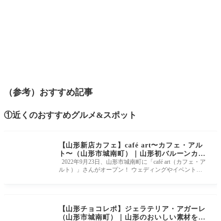
（参考）おすすめ記事
①近くのおすすめグルメ&スポット
【山形新店カフェ】café art〜カフェ・アル
ト〜（山形市城南町）｜山形初バルーンカフ
ェがオープン！
2022年9月23日、山形市城南町に「café art（カフェ・ア
ルト）」さんがオープン！ ウェディングやイベントの
装飾を行う「アルトバル
【山形チョコレポ】ジェラテリア・アガーレ
（⼭形市城南町）｜山形のおいしい素材を使