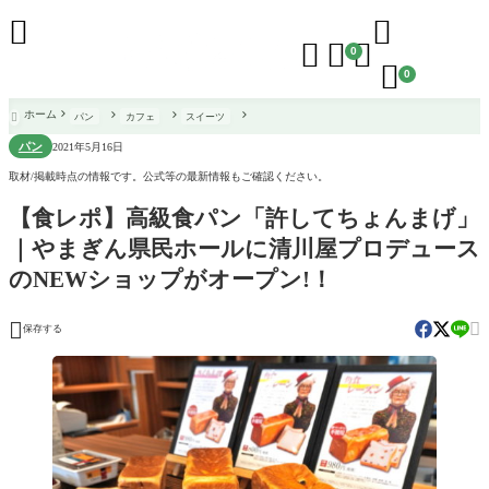





0

0
ホーム
パン
カフェ
スイーツ

パン
2021年5月16日
取材/掲載時点の情報です。公式等の最新情報もご確認ください。
【食レポ】高級食パン「許してちょんまげ」
｜やまぎん県民ホールに清川屋プロデュース
のNEWショップがオープン!！


保存する