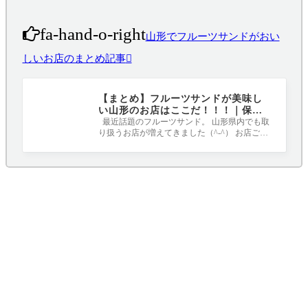
fa-hand-o-right
山形でフルーツサンドがおい
しいお店のまとめ記事
【まとめ】フルーツサンドが美味し
い山形のお店はここだ！！！｜保存
版
最近話題のフルーツサンド。 山形県内でも取
り扱うお店が増えてきました（^-^） お店ごと
にこだりのパンやクリームを使用してい