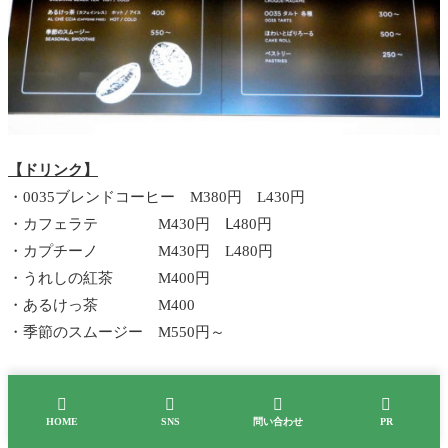
【ドリンク】
・0035ブレンドコーヒー M380円 L430円
・カフェラテ M430円 Ⅼ480円
・カプチーノ M430円 L480円
・うれしの紅茶 M400円
・あるけっ茶 M400
・季節のスムージー M550円～




HOME
SNS
問い合わせ
PR
【フード＆スイーツ】