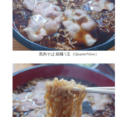
黒肉そば 細麺 5玉（QuarterView）