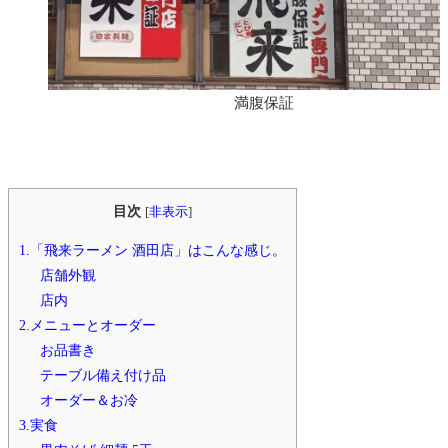
満腹保証
目次
[
非表示
]
1.「飛来ラーメン 酒田店」はこんな感じ。
店舗外観
店内
2.メニューとオーダー
お品書き
テーブル備え付け品
オーダー＆お冷
3.実食