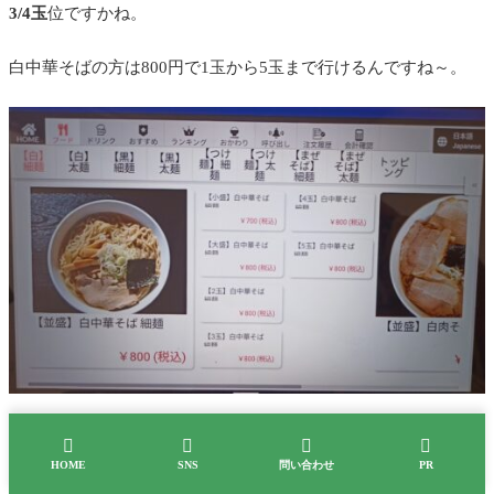
3/4玉
位ですかね。
白中華そばの方は800円で1玉から5玉まで行けるんですね～。
小盛でも普通のラーメン位のボリューム感です。




HOME
SNS
問い合わせ
PR