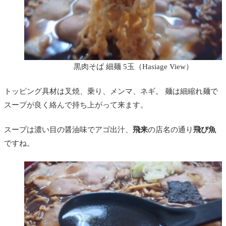
黒肉そば 細麺 5玉（Hasiage View）
トッピング具材は叉焼、乗り、メンマ、ネギ。 麺は細縮れ麺で
スープが良く絡んで持ち上がって来ます。
スープは濃い目の醤油味でアゴ出汁、
飛来
の店名の通り
飛び魚
ですね。