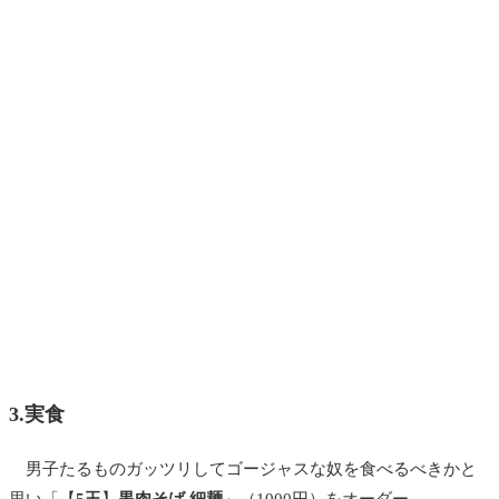
3.実食
男子たるものガッツリしてゴージャスな奴を食べるべきかと
思い「【
5玉
】
黒肉そば 細麺
」（1000円）をオーダー。