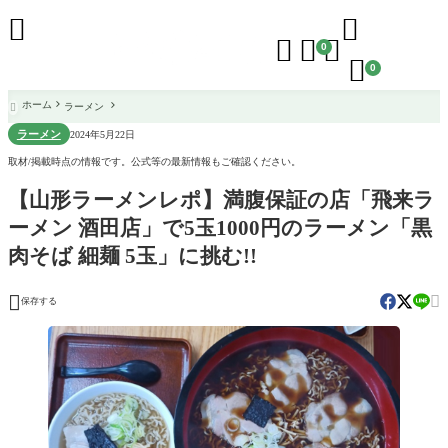





0

0
ホーム
ラーメン

ラーメン
2024年5月22日
取材/掲載時点の情報です。公式等の最新情報もご確認ください。
【山形ラーメンレポ】満腹保証の店「飛来ラ
ーメン 酒田店」で5玉1000円のラーメン「黒
肉そば 細麺 5玉」に挑む!!


保存する