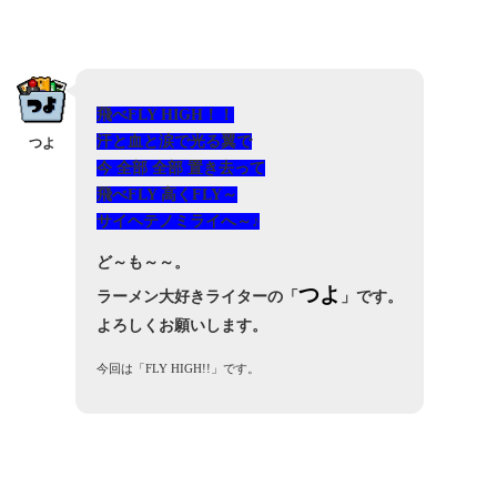
飛べFLY HIGH！！
汗と血と涙で光る翼で
つよ
今 全部 全部 置き去って
飛べFLY 高くFLY～
サイヘテノミライへ～♪
ど～も～～。
つよ
ラーメン大好きライターの「
」です。
よろしくお願いします。
今回は「FLY HIGH!!」
です。