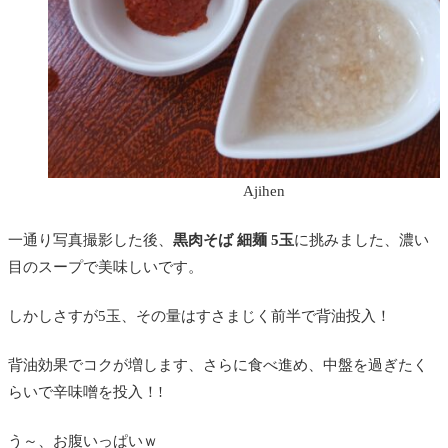
Ajihen
一通り写真撮影した後、
黒肉そば 細麺 5玉
に挑みました、濃い
目のスープで美味しいです。
しかしさすが5玉、その量はすさまじく前半で背油投入！
背油効果でコクが増します、さらに食べ進め、中盤を過ぎたく
らいで辛味噌を投入！!
う～、お腹いっぱいｗ