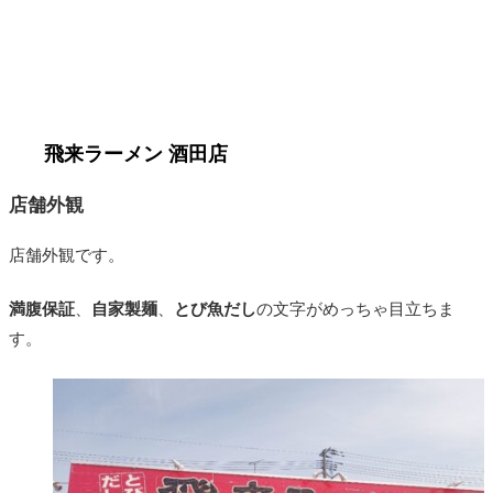
1.「
飛来ラーメン 酒田店
」はこんな感じ。
店舗外観
店舗外観です。
満腹保証
、
自家製麺
、
とび魚だし
の文字がめっちゃ目立ちま
す。