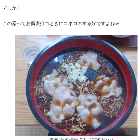
でっか！
この器ってお蕎麦打つときにコネコネする奴ですよねｗ
黒肉そば 細麺 5玉（TOP View）