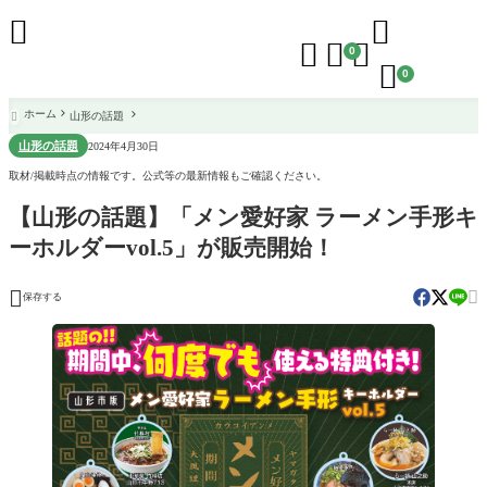





0

0
ホーム
山形の話題

山形の話題
2024年4月30日
取材/掲載時点の情報です。公式等の最新情報もご確認ください。
【山形の話題】「メン愛好家 ラーメン手形キ
ーホルダーvol.5」が販売開始！


保存する