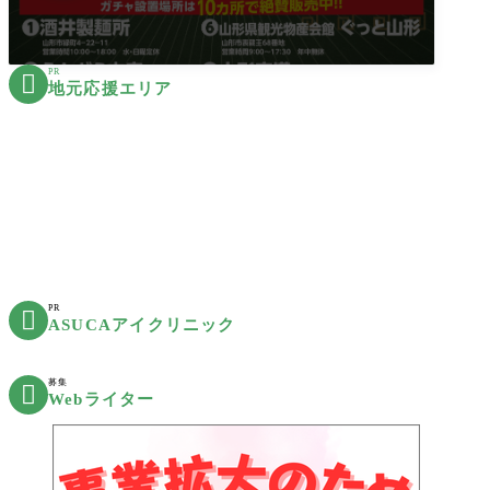
PR

地元応援エリア
PR

ASUCAアイクリニック
募集

Webライター