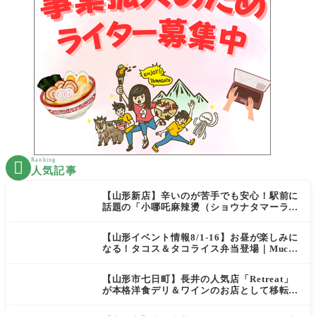
Ranking

人気記事
【山形新店】辛いのが苦手でも安心！駅前に
話題の「小哪吒麻辣燙（ショウナタマーラー
タン）」がOPEN
【山形イベント情報8/1-16】お昼が楽しみに
なる！タコス＆タコライス弁当登場｜Mucha
s
【山形市七日町】長井の人気店「Retreat」
が本格洋食デリ＆ワインのお店として移転オ
ープン決定！