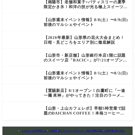
【南陽市】老舗和菓子×パティスリーの夏季
限定かき氷！和洋の技が光る極上スイーツ｜
菓匠 萬菊屋 510 Maison de CinQ-dix
【山形週末イベント情報】8/8(土）〜8/9(日)
前後のマルシェやイベント
【2026年最新】山形県の花火大会まとめ！
日程・見どころをエリア別に徹底解説
【山形市・新店舗】山形銀行本店1階に話題
のスイーツ店「BACIC+」が7/21オープン！
ご褒美にぴったりの絶品ケーキを実食レポ
【山形週末イベント情報】8/1(土）〜8/2(日)
前後のマルシェやイベント
【置賜新店】8/1オープン！白鷹町に「一途
一麺 來神」がやってきた！注目のラーメン
を爆速実食レポ
【山形・上山カフェレポ】早朝5時営業で話
題のDAICHAN COFFEE！本格コーヒーを
テイクアウトで堪能
このサイトの利用について
免責事項
プライバシーポリシー（個人情報の取扱）
著作権の取り扱い