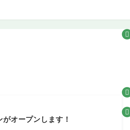



ランがオープンします！