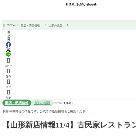
HOME
お問い合わせ
ホーム
開店・閉店情報
山形の話題

SHARE:

コピー

保存

目次

印刷
開店・閉店情報
山形の話題
2023年11月4日
取材/掲載時点の情報です。公式等の最新情報もご確認ください。
【山形新店情報11/4】古民家レスト