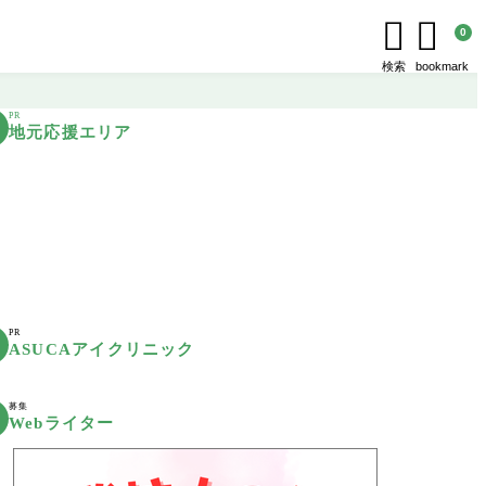


0
検索
bookmark
PR
地元応援エリア
PR
ASUCAアイクリニック
募集
Webライター