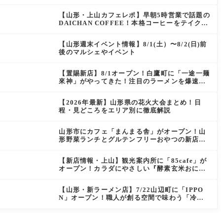
にぴったりの絶品ケーキを実食レポ
【山形・上山カフェレポ】早朝5時営業で話題の
DAICHAN COFFEE！本格コーヒーをテイクア
ウトで堪能
【山形週末イベント情報】8/1(土）〜8/2(日)前
後のマルシェやイベント
【置賜新店】8/1オープン！白鷹町に「一途一麺
來神」がやってきた！注目のラーメンを爆速実
食レポ
【2026年最新】山形県の花火大会まとめ！日
程・見どころをエリア別に徹底解説
山形市にカフェ「まんまる舎」がオープン！山
形野菜ランチとグルテンフリーおやつの新店情
報
【新店情報・上山】観光案内所に「85cafe」が
オープン！カラダにやさしい『酵素玄米おにぎ
り』とコーヒーを味わう
【山形・新ラーメン店】7/22山辺町に「IPPO
N」オープン！職人が創る空間で味わう「冷た
い鶏らーめん」を実食レポ