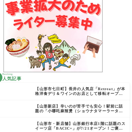
Ranking
人気記事
【山形市七日町】長井の人気店「Retreat」が本
格洋食デリ＆ワインのお店として移転オープン
決定！
【山形新店】辛いのが苦手でも安心！駅前に話
題の「小哪吒麻辣燙（ショウナタマーラータ
ン）」がOPEN
【山形市・新店舗】山形銀行本店1階に話題のス
イーツ店「BACIC+」が7/21オープン！ご褒美