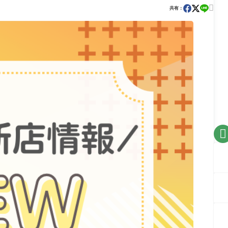

共有：
