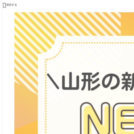

保存する