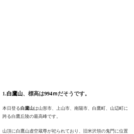
1.
白鷹山
、
標高は
994ｍ
だそうです。
本日登る
白鷹山
は山形市、上山市、南陽市、白鷹町、山辺町に
跨る白鷹丘陵の最高峰です。
山頂に白鷹山虚空蔵尊が祀られており、旧米沢領の鬼門に位置