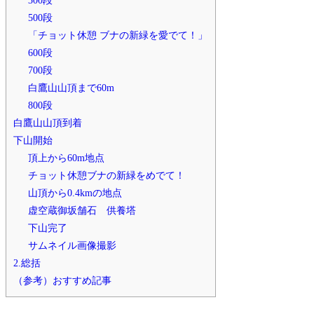
500段
「チョット休憩 ブナの新緑を愛でて！」
600段
700段
白鷹山山頂まで60m
800段
白鷹山山頂到着
下山開始
頂上から60m地点
チョット休憩ブナの新緑をめでて！
山頂から0.4kmの地点
虚空蔵御坂舗石 供養塔
下山完了
サムネイル画像撮影
2.総括
（参考）おすすめ記事