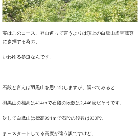
実はこのコース、登山道って言うよりは頂上の白鷹山虚空蔵尊
に参拝する為の、
いわゆる参道なんです。
石段と言えば羽黒山を思い出しますが、調べてみると
羽黒山の標高は414ｍで石段の段数は
2,446段だそうです、
対して白鷹山は標高994ｍで石段の段数は930段、
ま～スタートしてる高度が違う訳ですけど、