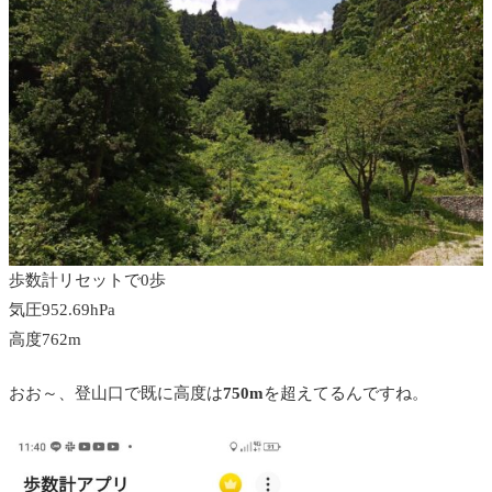
歩数計リセットで0歩
気圧952.69hPa
高度762m
おお～、登山口で既に高度は
750m
を超えてるんですね。