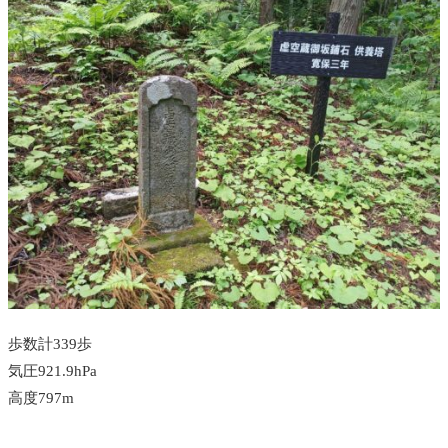
歩数計339歩
気圧921.9hPa
高度797m