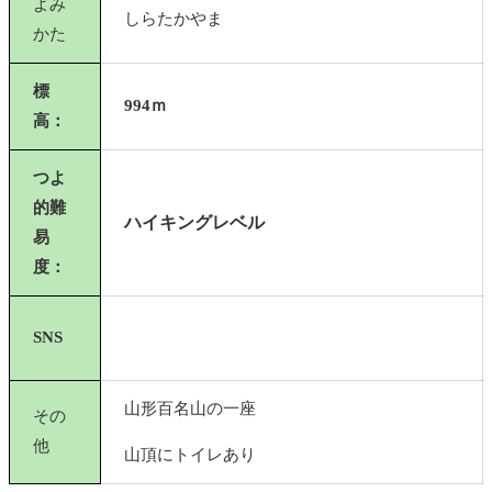
よみ
しらたかやま
かた
標
994ｍ
高：
つよ
的難
ハイキングレベル
易
度：
SNS
山形百名山の一座
その
他
山頂にトイレあり