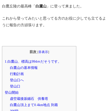
白鷹丘陵の最高峰「
白鷹山
」に登って来ました。
これから登ってみたいと思ってる方のお役に少しでも立てるよ
うに報告の方頑張ります。
目次
[
非表示
]
1.白鷹山、標高は994ｍだそうです。
白鷹山の基本情報
行動計画
登山口へ
登山口
登山開始
虚空蔵後坂鋪石 供養塔
白鷹山頂上まて0.4km地点 到着
300段