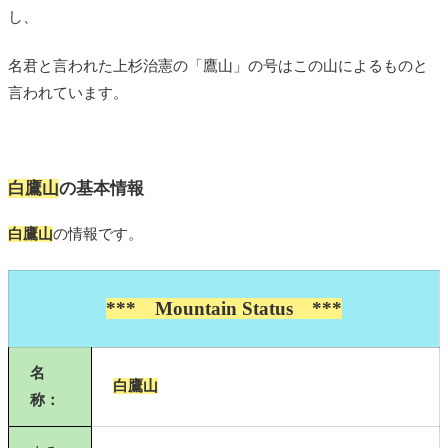
し、
名君と言われた上杉治憲の「鷹山」の号はこの山によるものと
言われています。
白鷹山
の基本情報
白鷹山
の情報です。
*** Mountain Status ***
名
白鷹山
称：