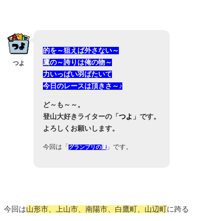
的を～狙えば外さない～
鷹の～誇りは俺の物～
つよ
力いっぱい羽ばたいて
今日のレースは頂きさ～♪
ど～も～～。
登山大好きライターの「
つよ
」です。
よろしくお願いします。
今回は「
」です。
グランプリの鷹
今回は
山形市、上山市、南陽市、白鷹町、山辺町
に跨る