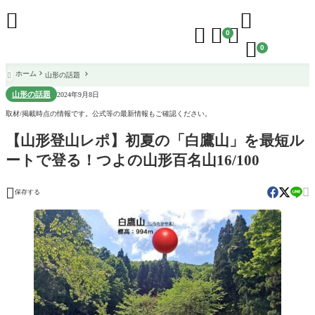





0

0
ホーム
山形の話題

山形の話題
2024年9月8日
取材/掲載時点の情報です。公式等の最新情報もご確認ください。
【山形登山レポ】初夏の「白鷹山」を最短ル
ートで登る！つよの山形百名山16/100


保存する