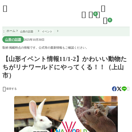





0

0
ホーム
山形の話題
イベント

山形の話題
2025年10月30日
取材/掲載時点の情報です。公式等の最新情報もご確認ください。
【山形イベント情報11/1-2】かわいい動物た
ちがリナワールドにやってくる！！（上山
市）


保存する