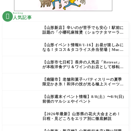
Ranking

人気記事
【山形新店】辛いのが苦手でも安心！駅前に
話題の「小哪吒麻辣燙（ショウナタマーラー
タン）」がOPEN
【山形イベント情報8/1-16】お昼が楽しみに
なる！タコス＆タコライス弁当登場｜Mucha
s
【山形市七日町】長井の人気店「Retreat」
が本格洋食デリ＆ワインのお店として移転オ
ープン決定！
【南陽市】老舗和菓子×パティスリーの夏季
限定かき氷！和洋の技が光る極上スイーツ｜
菓匠 萬菊屋 510 Maison de CinQ-dix
【山形週末イベント情報】8/8(土）〜8/9(日)
前後のマルシェやイベント
【2026年最新】山形県の花火大会まとめ！
日程・見どころをエリア別に徹底解説