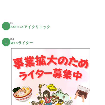
PR

ASUCAアイクリニック
募集

Webライター