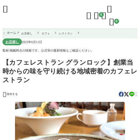





0

0
ホーム
お店探し
カフェ
レストラン

お店探し
2023年6月11日
取材/掲載時点の情報です。公式等の最新情報もご確認ください。
【カフェレストラン グランロック】創業当
時からの味を守り続ける地域密着のカフェレ
ストラン


保存する