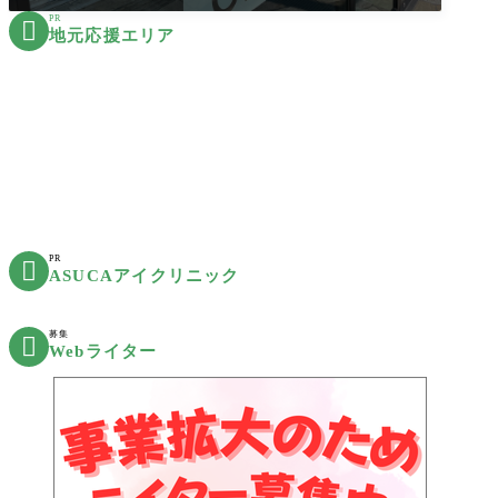
PR

地元応援エリア
PR

ASUCAアイクリニック
募集

Webライター