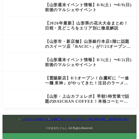
【山形週末イベント情報】8/8(土）〜8/9(日)
前後のマルシェやイベント
【2026年最新】山形県の花火大会まとめ！
日程・見どころをエリア別に徹底解説
【山形市・新店舗】山形銀行本店1階に話題
のスイーツ店「BACIC+」が7/21オープン！
ご褒美にぴったりの絶品ケーキを実食レポ
【山形週末イベント情報】8/1(土）〜8/2(日)
前後のマルシェやイベント
【置賜新店】8/1オープン！白鷹町に「一途
一麺 來神」がやってきた！注目のラーメン
を爆速実食レポ
【山形・上山カフェレポ】早朝5時営業で話
題のDAICHAN COFFEE！本格コーヒーを
テイクアウトで堪能
このサイトの利用について
免責事項
プライバシーポリシー（個人情報の取扱）
著作権の取り扱い

やまがたぐらし All Rights Reserved.