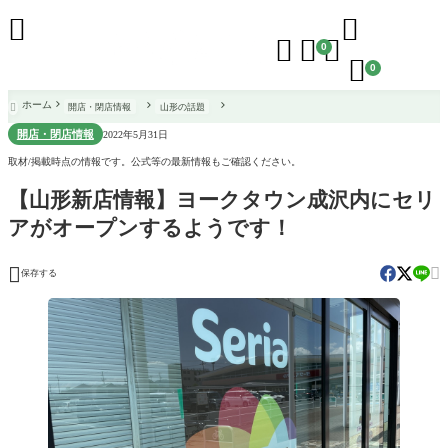





0

0
ホーム
開店・閉店情報
山形の話題

開店・閉店情報
2022年5月31日
取材/掲載時点の情報です。公式等の最新情報もご確認ください。
【山形新店情報】ヨークタウン成沢内にセリ
アがオープンするようです！


保存する