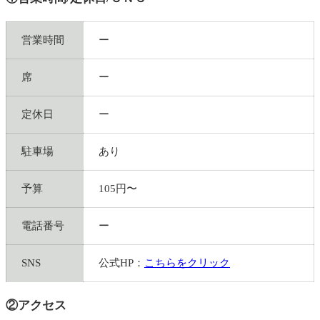
営業時間
ー
席
ー
定休日
ー
駐車場
あり
予算
105円〜
電話番号
ー
SNS
公式HP：
こちらをクリック
②アクセス