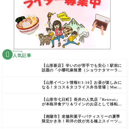
Ranking

人気記事
【山形新店】辛いのが苦手でも安心！駅前に
話題の「小哪吒麻辣燙（ショウナタマーラー
タン）」がOPEN
【山形イベント情報8/1-16】お昼が楽しみに
なる！タコス＆タコライス弁当登場｜Mucha
s
【山形市七日町】長井の人気店「Retreat」
が本格洋食デリ＆ワインのお店として移転オ
ープン決定！
【南陽市】老舗和菓子×パティスリーの夏季
限定かき氷！和洋の技が光る極上スイーツ｜
菓匠 萬菊屋 510 Maison de CinQ-dix