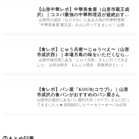
【山形中華レポ】中華美食屋（山形市蔵王成
沢）｜コスパ最強の中華料理店が超絶おすす
め！
山形市の成沢（なりさわ）にある人気の中華料理屋
「中華美食屋 蔵王店」さんに行ってきました！ 山形県
内に3店舗を構える人気店
【食レポ】じゅう兵衛〜じゅうべえ〜（山形
市成沢西）｜本場月島の味をいただくならこ
こ！
山形市成沢西にある「じゅう兵衛」さんに行ってきま
した。 お好み焼き、もんじゃ焼き、鉄板焼きといった
本場東京月島の味が楽
【食レポ】パン屋「KOUB(コウブ)」｜山形
市成沢の食パンがおすすめのパン屋さん
山形市の成沢にあるパン屋KOUB（コウブ）さんに行っ
てきました☆★ 前回紹介したベーカリーオーバル(OBA
L)さんもおしゃれでしたが、
②まとめ記事