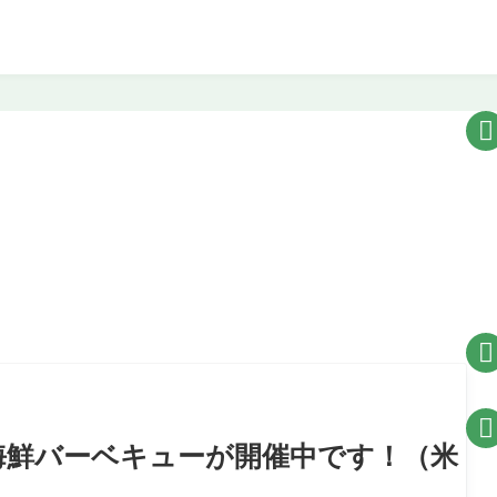



三陸海鮮バーベキューが開催中です！（米