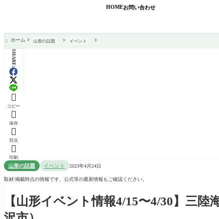
HOME
お問い合わせ
ホーム
山形の話題
イベント

SHARE:

コピー

保存

目次

印刷
山形の話題
イベント
2023年4月24日
取材/掲載時点の情報です。公式等の最新情報もご確認ください。
【山形イベント情報4/15〜4/30】
沢市）