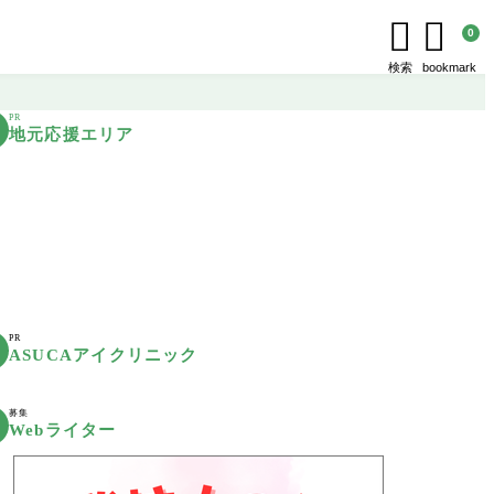


0
検索
bookmark
PR
地元応援エリア
PR
ASUCAアイクリニック
募集
Webライター