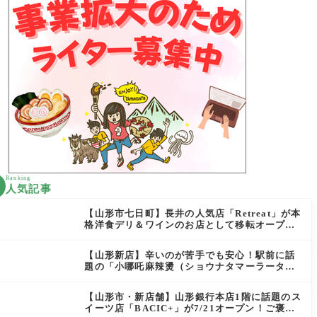
Ranking
人気記事
【山形市七日町】長井の人気店「Retreat」が本
格洋食デリ＆ワインのお店として移転オープン
決定！
【山形新店】辛いのが苦手でも安心！駅前に話
題の「小哪吒麻辣燙（ショウナタマーラータ
ン）」がOPEN
【山形市・新店舗】山形銀行本店1階に話題のス
イーツ店「BACIC+」が7/21オープン！ご褒美