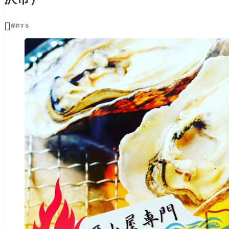

保存する