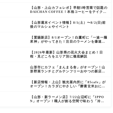
にぴったりの絶品ケーキを実食レポ
【山形・上山カフェレポ】早朝5時営業で話題の
DAICHAN COFFEE！本格コーヒーをテイクア
ウトで堪能
【山形週末イベント情報】8/1(土）〜8/2(日)前
後のマルシェやイベント
【置賜新店】8/1オープン！白鷹町に「一途一麺
來神」がやってきた！注目のラーメンを爆速実
食レポ
【2026年最新】山形県の花火大会まとめ！日
程・見どころをエリア別に徹底解説
山形市にカフェ「まんまる舎」がオープン！山
形野菜ランチとグルテンフリーおやつの新店情
報
【新店情報・上山】観光案内所に「85cafe」が
オープン！カラダにやさしい『酵素玄米おにぎ
り』とコーヒーを味わう
【山形・新ラーメン店】7/22山辺町に「IPPO
N」オープン！職人が創る空間で味わう「冷た
い鶏らーめん」を実食レポ