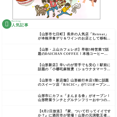
Ranking

人気記事
【山形市七日町】長井の人気店「Retreat」
が本格洋食デリ＆ワインのお店として移転オ
ープン決定！
【山形・上山カフェレポ】早朝5時営業で話
題のDAICHAN COFFEE！本格コーヒーを
テイクアウトで堪能
【山形新店】辛いのが苦手でも安心！駅前に
話題の「小哪吒麻辣燙（ショウナタマーラー
タン）」がOPEN
【山形市・新店舗】山形銀行本店1階に話題
のスイーツ店「BACIC+」が7/21オープン！
ご褒美にぴったりの絶品ケーキを実食レポ
山形市にカフェ「まんまる舎」がオープン！
山形野菜ランチとグルテンフリーおやつの新
店情報
【8月2日放送】『家、ついて行ってイイです
か？』に酒田市が登場！山形の元演歌王者