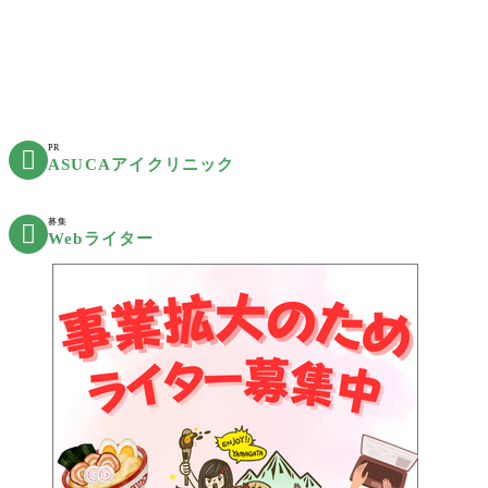
PR

ASUCAアイクリニック
募集

Webライター