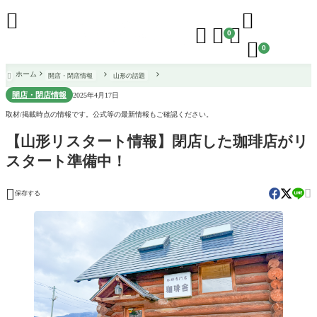





0

0
ホーム
開店・閉店情報
山形の話題

開店・閉店情報
2025年4月17日
取材/掲載時点の情報です。公式等の最新情報もご確認ください。
【山形リスタート情報】閉店した珈琲店がリ
スタート準備中！


保存する