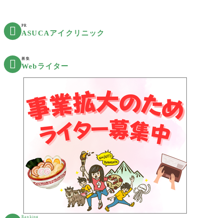
PR

ASUCAアイクリニック
募集

Webライター
Ranking