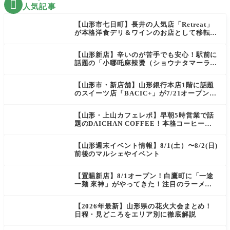

人気記事
【山形市七日町】長井の人気店「Retreat」
が本格洋食デリ＆ワインのお店として移転オ
ープン決定！
【山形新店】辛いのが苦手でも安心！駅前に
話題の「小哪吒麻辣燙（ショウナタマーラー
タン）」がOPEN
【山形市・新店舗】山形銀行本店1階に話題
のスイーツ店「BACIC+」が7/21オープン！
ご褒美にぴったりの絶品ケーキを実食レポ
【山形・上山カフェレポ】早朝5時営業で話
題のDAICHAN COFFEE！本格コーヒーを
テイクアウトで堪能
【山形週末イベント情報】8/1(土）〜8/2(日)
前後のマルシェやイベント
【置賜新店】8/1オープン！白鷹町に「一途
一麺 來神」がやってきた！注目のラーメン
を爆速実食レポ
【2026年最新】山形県の花火大会まとめ！
日程・見どころをエリア別に徹底解説