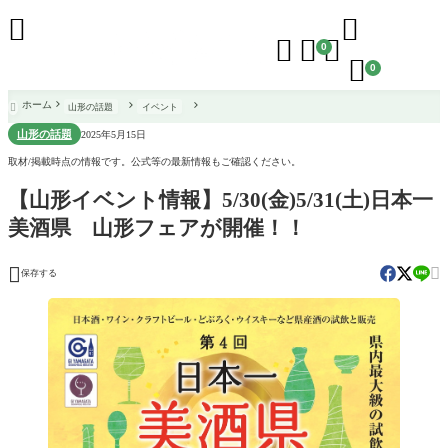





0

0
ホーム
山形の話題
イベント

山形の話題
2025年5月15日
取材/掲載時点の情報です。公式等の最新情報もご確認ください。
【山形イベント情報】5/30(金)5/31(土)日本一
美酒県 山形フェアが開催！！


保存する