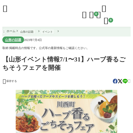





0

0
ホーム
山形の話題
イベント

山形の話題
2023年7月4日
取材/掲載時点の情報です。公式等の最新情報もご確認ください。
【山形イベント情報7/1〜31】ハーブ香るご
ちそうフェアを開催


保存する