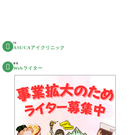
PR

ASUCAアイクリニック
募集

Webライター