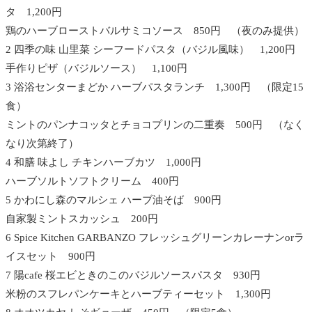
タ 1,200円
鶏のハーブローストバルサミコソース 850円 （夜のみ提供）
2 四季の味 山里菜 シーフードパスタ（バジル風味） 1,200円
手作りピザ（バジルソース） 1,100円
3 浴浴センターまどか ハーブパスタランチ 1,300円 （限定15
食）
ミントのパンナコッタとチョコプリンの二重奏 500円 （なく
なり次第終了）
4 和膳 味よし チキンハーブカツ 1,000円
ハーブソルトソフトクリーム 400円
5 かわにし森のマルシェ ハーブ油そば 900円
自家製ミントスカッシュ 200円
6 Spice Kitchen GARBANZO フレッシュグリーンカレーナンorラ
イスセット 900円
7 陽cafe 桜エビときのこのバジルソースパスタ 930円
米粉のスフレパンケーキとハーブティーセット 1,300円