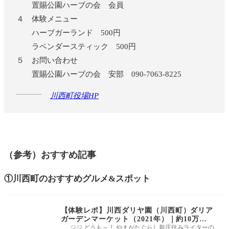
置賜公園ハーブの会 会員
４ 体験メニュー
ハーブガーランド 500円
ラベンダースティック 500円
５ お問い合わせ
置賜公園ハーブの会 安部 090-7063-8225
川西町役場HP
（参考）おすすめ記事
①川西町のおすすめグルメ&スポット
【体験レポ】川西ダリヤ園（川西町）ダリア
ガーデンマーケット（2021年）｜約10万の
ダリアが咲き誇る公園！
ジジ どうも～！ やまがたぐらし新庄住みライターの