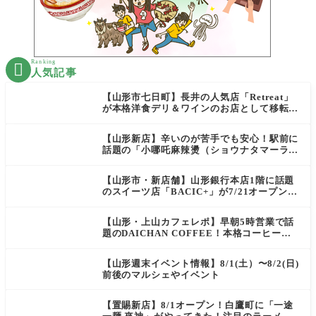
Ranking

人気記事
【山形市七日町】長井の人気店「Retreat」
が本格洋食デリ＆ワインのお店として移転オ
ープン決定！
【山形新店】辛いのが苦手でも安心！駅前に
話題の「小哪吒麻辣燙（ショウナタマーラー
タン）」がOPEN
【山形市・新店舗】山形銀行本店1階に話題
のスイーツ店「BACIC+」が7/21オープン！
ご褒美にぴったりの絶品ケーキを実食レポ
【山形・上山カフェレポ】早朝5時営業で話
題のDAICHAN COFFEE！本格コーヒーを
テイクアウトで堪能
【山形週末イベント情報】8/1(土）〜8/2(日)
前後のマルシェやイベント
【置賜新店】8/1オープン！白鷹町に「一途