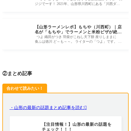
ジジでーす！ 2021年、山形県川西町にある「川西ダリ
ヤ園」で開催されて
【山形ラーメンレポ】もちや（川西町）｜店
名が「もちや」でラーメンと米粉ピザが絶品
で、おまけに手相も見てくれる人気店
つよ 織田がつき 羽柴がこねし天下餅 座りしままに
食ふは徳川 ど～も～～。 ライターの「つよ」です。 よ
ろしくお願いします。
②まとめ記事
合わせて読みたい！
・山形の最新の話題まとめ記事を読む
【注目情報！】山形の最新の話題を
チェック！！！