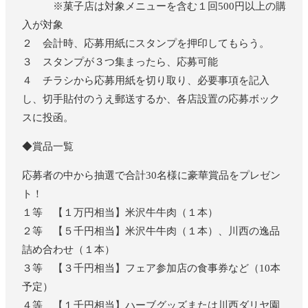
※菓子店は対象メニューを含む１回500円以上の購
入が対象
２ 会計時、応募用紙にスタンプを押印してもらう。
３ スタンプが３つ集まったら、応募可能
４ チラシから応募用紙を切り取り、必要事項を記入
し、切手貼付のうえ郵送するか、各店設置の応募ボック
スに投函。
◆賞品一覧
応募者の中から抽選で合計30名様に豪華賞品をプレゼン
ト！
１等 【１万円相当】米沢牛牛肉（１本）
２等 【５千円相当】米沢牛牛肉（１本）、川西の逸品
詰め合わせ（１本）
３等 【３千円相当】フェア参加店の食事券など（10本
予定）
４等 【１千円相当】ハーブグッズまたは川西ダリヤ園