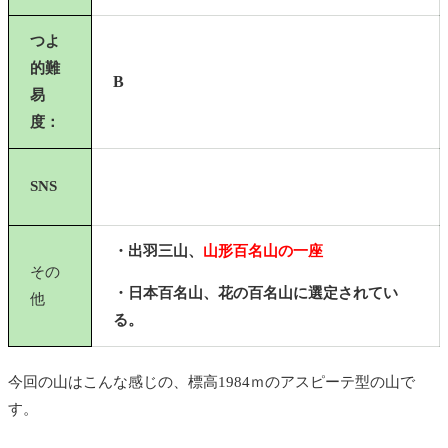
つよ
的難
B
易
度：
SNS
・出羽三山、
山形百名山の一座
その
・日本百名山、花の百名山に選定されてい
他
る。
今回の山はこんな感じの、標高1984ｍのアスピーテ型の山で
す。