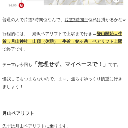
普通の人で片道3時間位なんで、
片道3時間半
位私は掛かるかなw
行程的には、 姥沢ペアリフトで上駅まで行き→
登山開始→牛
首→月山神社→山頂（休憩）→牛首→姥ヶ岳→ペアリフト上駅
で終了です。
「無理せず、マイペースで！」
テーマは今回も
です。
怪我してもつまらないので、ま～、焦らずゆっくり慎重に行き
ましょう！
月山ペアリフト
先ずは月山ペアリフトに乗ります。