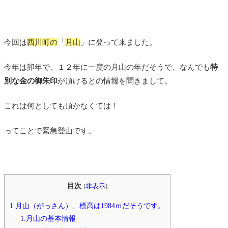
今回は
西川町の
「
月山
」に登って来ました。
今年は卯年で、１２年に一度の月山の年だそうで、なんでも
特
別な金の御朱印
が頂けるとの情報を聞きまして。
これは何としても頂かなくては！
ってことで緊急登山です。
目次
[
非表示
]
1.月山（がっさん）、標高は1984ｍだそうです。
1.月山の基本情報