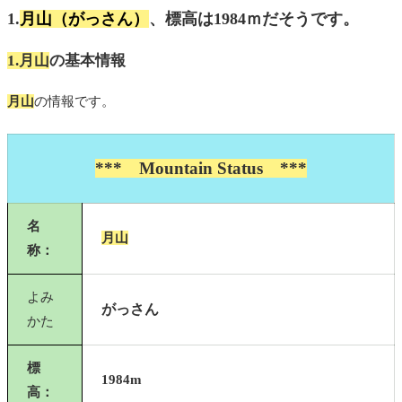
1.
月山（がっさん）
、
標高は1984ｍ
だそうです。
1.月山
の基本情報
月山
の情報です。
*** Mountain Status ***
名
月山
称：
よみ
がっさん
かた
標
1984m
高：