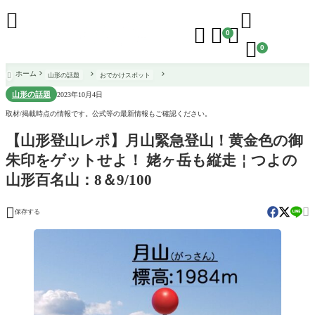





0

0
ホーム
山形の話題
おでかけスポット

山形の話題
2023年10月4日
取材/掲載時点の情報です。公式等の最新情報もご確認ください。
【山形登山レポ】月山緊急登山！黄金色の御
朱印をゲットせよ！ 姥ヶ岳も縦走￤つよの
山形百名山：8＆9/100


保存する