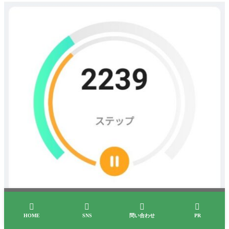




HOME
SNS
問い合わせ
PR