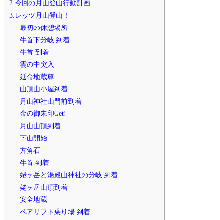
2.今回の月山登山行動計画
3.レッツ月山登山！
最初の休憩場所
牛首下分岐 到着
牛首 到着
雲の中突入
延命地蔵尊
山頂山小屋到着
月山神社山門前到着
金の御朱印Get!
月山山頂到着
下山開始
方角石
牛首 到着
姥ヶ岳と湯殿山神社の分岐 到着
姥ヶ岳山頂到着
安全地蔵
ペアリフト乗り場 到着