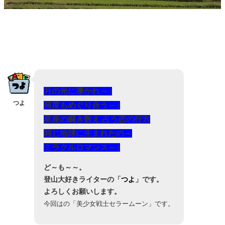
月の光に導かれ
～♪
つよ
何度もめぐり合う～♪
星座の瞬き数え 占う恋の行方
同じ地球に生まれたの～
ミラクルロマンス～♪
ど～も～～。
登山大好きライターの「
つよ
」です。
よろしくお願いします。
今回はの「美少女戦士セラームーン」です。