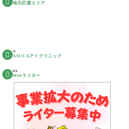

地元応援エリア
PR

ASUCAアイクリニック
募集

Webライター