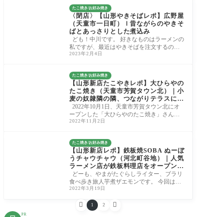
たこ焼き/お好み焼き
〈閉店〉【山形やきそばレポ】広野屋
（天童市一日町）ｌ昔ながらのやきそ
ばとあっさりとした煮込み
ども！中川です。 好きなものはラーメンの
私ですが、最近はやきそばを注文するのが
2023年2月4日
マイブームです。 やきそばでは醤油、ソー
ス
たこ焼き/お好み焼き
【山形新店たこやきレポ】大ひらやの
たこ焼き（天童市芳賀タウン北）｜小
麦の奴隷隣の隣、つながりテラスにオ
ープンしたたこ焼き屋さん
2022年10月1日、天童市芳賀タウン北にオ
ープンした「大ひらやのたこ焼き」さんに
2022年11月2日
行ってきました。 9月にオープンしたパン屋
「小麦
たこ焼き/お好み焼き
【山形新店レポ】鉄板焼SOBA ぬーぼ
うチャウチャウ（河北町谷地）｜人気
ラーメン店が鉄板料理店をオープンし
たようです！
どーも、やまがたぐらしライター、ブラリ
食べ歩き旅人芋煮ザエモンです。 今回は河
2022年3月19日
北町谷地にあります鉄板料理店、「鉄板焼S
OBA


1
2
PR