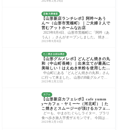
2024年2月24日
もたくさんあります！ 是非足を運んでみて
く
定食/大衆食堂
【山形新店ランチレポ】阿吽〜あう
ん〜（山形市荒楯町）｜ご夫婦２人で
営むアットホームなお店
2023年8月4日、山形市荒楯町に「阿吽（あ
うん）」さんがオープンしました。 焼きそ
2023年9月8日
ばやカレーなどがいただけるアットホーム
なお
たこ焼き/お好み焼き
【山形グルメレポ】どんどん焼きの丸
和（中山町長崎）｜出来立てが最高に
美味しい！はえぬき米粉を使用したモ
チモチどん焼き
中山町にある「どんどん焼きの丸和」さん
に行って来ました。 山形のB級グルメでも
2023年2月22日
あるどんどん焼きを独自にアレンジしたメ
ニュ
カフェ
【山形新店カフェレポ】cafe yumm
y〜カフェ・ヤミー〜（河北町）｜た
こ焼きとスムージーが頂けるカフェが
オープンしました
どーも、やまがたぐらしライター、ブラリ
食べ歩き旅人芋煮ザエモンです。 今回は河
2023年2月14日
北町谷地嶋に新しくオープンされましたカ
フ