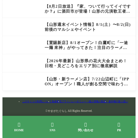
【8月2日放送】『家、ついて行ってイイです
か？』に酒田市が登場！山形の元演歌王者
（秘）郷土メシ
【山形週末イベント情報】8/1(土）〜8/2(日)
前後のマルシェやイベント
【置賜新店】8/1オープン！白鷹町に「一途
一麺 來神」がやってきた！注目のラーメン
を爆速実食レポ
【2026年最新】山形県の花火大会まとめ！
日程・見どころをエリア別に徹底解説
【山形・新ラーメン店】7/22山辺町に「IPP
ON」オープン！職人が創る空間で味わう
「冷たい鶏らーめん」を実食レポ
このサイトの利用について
免責事項
プライバシーポリシー（個人情報の取扱）
著作権の取り扱い

やまがたぐらし All Rights Reserved.




HOME
SNS
問い合わせ
PR