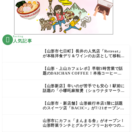
Ranking

人気記事
【山形市七日町】長井の人気店「Retreat」
が本格洋食デリ＆ワインのお店として移転オ
ープン決定！
【山形・上山カフェレポ】早朝5時営業で話
題のDAICHAN COFFEE！本格コーヒーを
テイクアウトで堪能
【山形新店】辛いのが苦手でも安心！駅前に
話題の「小哪吒麻辣燙（ショウナタマーラー
タン）」がOPEN
【山形市・新店舗】山形銀行本店1階に話題
のスイーツ店「BACIC+」が7/21オープン！
ご褒美にぴったりの絶品ケーキを実食レポ
山形市にカフェ「まんまる舎」がオープン！
山形野菜ランチとグルテンフリーおやつの新
店情報