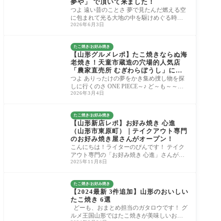
夢や」 で頂いて来ました！
つよ 遠い昔のことさ 夢で見たんだ燃える空
に包まれて光る大地の中を駆けめぐる時君
2026年6月3日
は舞いおりてきたの～♪ ど～も～～。ラーメ
ン
たこ焼き/お好み焼き
【山形グルメレポ】たこ焼きならぬ海
老焼き！天童市蔵造の穴場的人気店
「農家直売所 むぎわらぼうし」にお
邪魔してきました！
つよ ありったけの夢をかき集め捜し物を探
しに行くのさ ONE PIECE～♪ ど～も～～。
2026年3月4日
粉物大好きライターの「つよ」です。 よろ
しくお
たこ焼き/お好み焼き
【山形新店レポ】お好み焼き 心進
（山形市東原町）｜テイクアウト専門
のお好み焼き屋さんがオープン！
こんにちは！ライターのぴんです！ テイク
アウト専門の「お好み焼き 心進」さんが山
2025年11月8日
形市東原町にオープンしました！ さっそく
お邪
たこ焼き/お好み焼き
【2024最新 3件追加】山形のおいしい
たこ焼き 6選
どーも、おまとめ担当のガタロウです！ グ
ルメ王国山形ではたこ焼きが美味しいお店