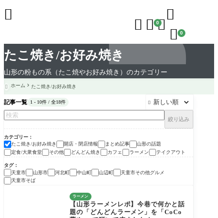





0

0
たこ焼き/お好み焼き
山形の粉もの系（たこ焼やお好み焼き）のカテゴリー
ホーム
たこ焼き/お好み焼き

記事一覧
1 - 10件 / 全18件

絞り込み
カテゴリー
たこ焼き/お好み焼き
開店・閉店情報
まとめ記事
山形の話題
定食/大衆食堂
その他
どんどん焼き
カフェ
ラーメン
テイクアウト
タグ
天童市
山形市
河北町
中山町
山辺町
天童市その他グルメ
天童市そば
ラーメン
【山形ラーメンレポ】今巷で何かと話
題の「どんどんラーメン」を「CoCo