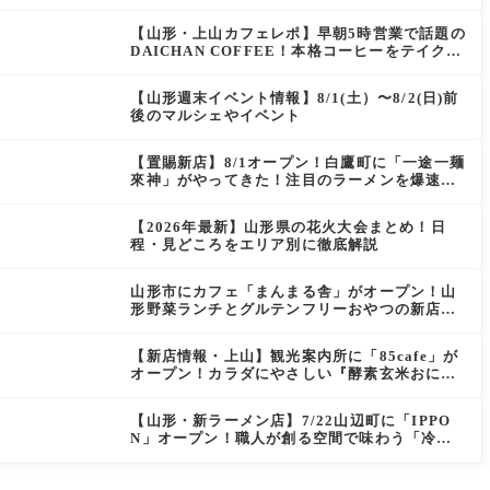
にぴったりの絶品ケーキを実食レポ
【山形・上山カフェレポ】早朝5時営業で話題の
DAICHAN COFFEE！本格コーヒーをテイクア
ウトで堪能
【山形週末イベント情報】8/1(土）〜8/2(日)前
後のマルシェやイベント
【置賜新店】8/1オープン！白鷹町に「一途一麺
來神」がやってきた！注目のラーメンを爆速実
食レポ
【2026年最新】山形県の花火大会まとめ！日
程・見どころをエリア別に徹底解説
山形市にカフェ「まんまる舎」がオープン！山
形野菜ランチとグルテンフリーおやつの新店情
報
【新店情報・上山】観光案内所に「85cafe」が
オープン！カラダにやさしい『酵素玄米おにぎ
り』とコーヒーを味わう
【山形・新ラーメン店】7/22山辺町に「IPPO
N」オープン！職人が創る空間で味わう「冷た
い鶏らーめん」を実食レポ