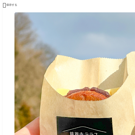

保存する