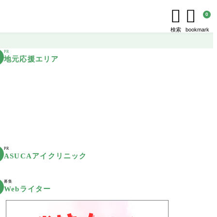


0
検索
bookmark
PR
地元応援エリア
PR
ASUCAアイクリニック
募集
Webライター