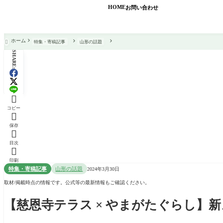
HOME
お問い合わせ
ホーム
特集・寄稿記事
山形の話題

SHARE:

コピー

保存

目次

印刷
特集・寄稿記事
山形の話題
2024年3月30日
取材/掲載時点の情報です。公式等の最新情報もご確認ください。
【慈恩寺テラス × やまがたぐらし】