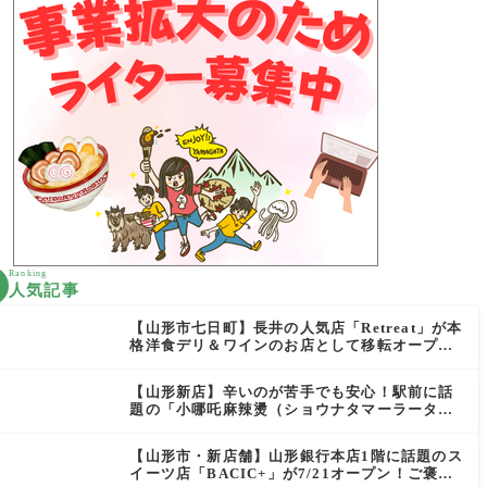
Ranking
人気記事
【山形市七日町】長井の人気店「Retreat」が本
格洋食デリ＆ワインのお店として移転オープン
決定！
【山形新店】辛いのが苦手でも安心！駅前に話
題の「小哪吒麻辣燙（ショウナタマーラータ
ン）」がOPEN
【山形市・新店舗】山形銀行本店1階に話題のス
イーツ店「BACIC+」が7/21オープン！ご褒美