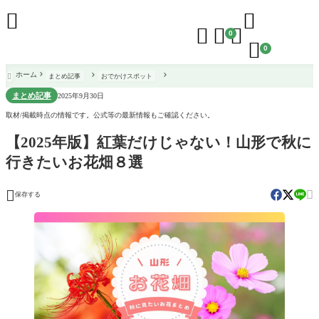





0

0
ホーム
まとめ記事
おでかけスポット

まとめ記事
2025年9月30日
取材/掲載時点の情報です。公式等の最新情報もご確認ください。
【2025年版】紅葉だけじゃない！山形で秋に
行きたいお花畑８選


保存する