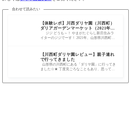
合わせて読みたい
【体験レポ】川西ダリヤ園（川西町）
ダリアガーデンマーケット（2021年）
｜約10万のダリアが咲き誇る公園！
ジジ どうも～！ やまがたぐらし新庄住みラ
イターのジジでーす！ 2021年、山形県川西町に
ある「川西ダリヤ園」で開催されて
【川西町ダリヤ園レビュー】親子連れ
で行ってきました
山形県の川西町にある「ダリヤ園」に行ってき
ました☆★ 丁度見ごろなこともあり、思ってい
た以上にキレイでびっくりしました