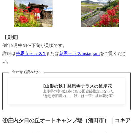
【見頃】
例年9月中旬〜下旬が見頃です。
詳細は
慈恩寺テラスX
または
慈恩テラスInstagram
をご覧くださ
い。
合わせて読みたい
【山形の秋】慈恩寺テラスの彼岸花
山形県の寒河江市にある国史跡指定となった
『慈恩寺旧境内』。 秋には一帯に彼岸花が咲
き、とてもきれいな景色が見れるいうこ
④庄内夕日の丘オートキャンプ場（酒田市）｜コキア