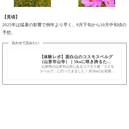
【見頃】
2025年は猛暑の影響で例年より早く、9月下旬から10月中旬頃の
予想。
合わせて読みたい
【体験レポ】面白山のコスモスベルグ
（山形市山寺）｜5haに咲き誇るたく
さんのコスモス！
山形県の山形市山寺にあるコスモス畑「コスモ
スベルグ」に行ってきました！ 約5haのお花畑
に、オレンジや赤のキバナコスモスな