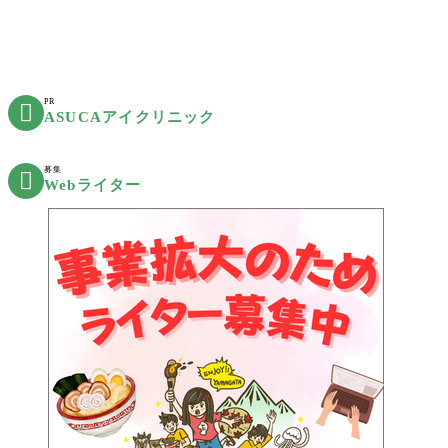
PR

ASUCAアイクリニック
募集

Webライター