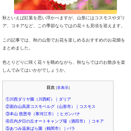
秋といえば紅葉を思い浮かべますが、山形にはコスモスやダリ
ア、コキアなど、この季節ならではの花々も見頃を迎えます。
この記事では、秋の山形でお花を楽しめるおすすめのお花畑を
まとめました。
色とりどりに咲く花々を眺めながら、秋ならではのお散歩を楽
しんでみてはいかがでしょうか。
目次
[
非表示
]
①川西ダリヤ園（川西町）｜ダリア
②面白山高原コスモベルグ（山形市）｜コスモス
③本山 慈恩寺（寒河江市）｜ヒガンバナ
④庄内夕日の丘オートキャンプ場（酒田市）｜コキア
⑤あつみ温泉ばら園（鶴岡市）｜バラ