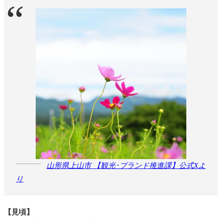
山形県上山市 【観光･ブランド推進課】公式Xよ
り
【見頃】