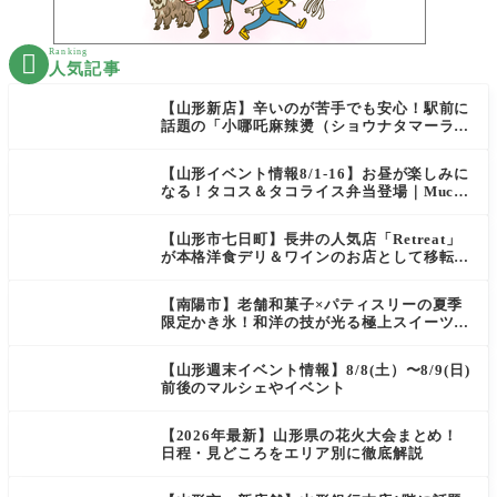
Ranking

人気記事
【山形新店】辛いのが苦手でも安心！駅前に
話題の「小哪吒麻辣燙（ショウナタマーラー
タン）」がOPEN
【山形イベント情報8/1-16】お昼が楽しみに
なる！タコス＆タコライス弁当登場｜Mucha
s
【山形市七日町】長井の人気店「Retreat」
が本格洋食デリ＆ワインのお店として移転オ
ープン決定！
【南陽市】老舗和菓子×パティスリーの夏季
限定かき氷！和洋の技が光る極上スイーツ｜
菓匠 萬菊屋 510 Maison de CinQ-dix
【山形週末イベント情報】8/8(土）〜8/9(日)
前後のマルシェやイベント
【2026年最新】山形県の花火大会まとめ！
日程・見どころをエリア別に徹底解説