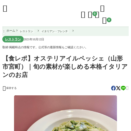





0

0
ホーム
レストラン
イタリアン・フレンチ

レストラン
2021年10月12日
取材/掲載時点の情報です。公式等の最新情報もご確認ください。
【食レポ】オステリアイルペッシェ（山形
市宮町）｜旬の素材が楽しめる本格イタリア
ンのお店


保存する