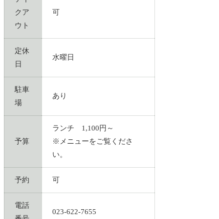
クア
可
ウト
定休
水曜日
日
駐車
あり
場
ランチ 1,100円～
予算
※メニューをご覧くださ
い。
予約
可
電話
023-622-7655
番号