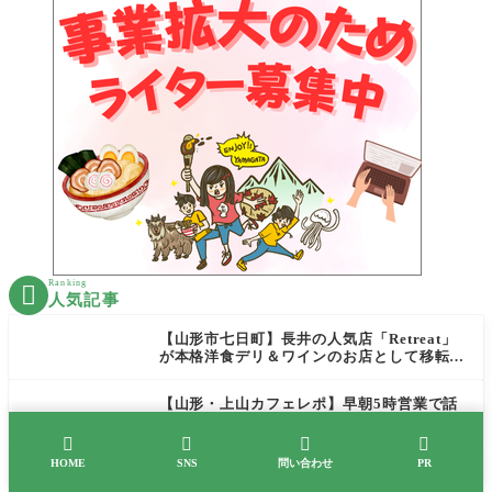
Ranking

人気記事
【山形市七日町】長井の人気店「Retreat」
が本格洋食デリ＆ワインのお店として移転オ
ープン決定！
【山形・上山カフェレポ】早朝5時営業で話
題のDAICHAN COFFEE！本格コーヒーを
テイクアウトで堪能




HOME
SNS
問い合わせ
PR
【山形新店】辛いのが苦手でも安心！駅前に
話題の「小哪吒麻辣燙（ショウナタマーラー