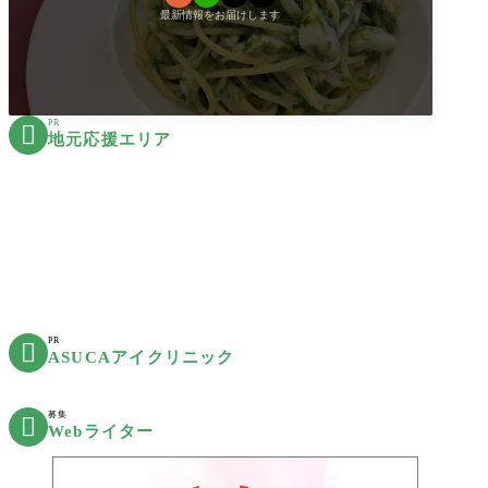
最新情報をお届けします
PR

地元応援エリア
PR

ASUCAアイクリニック
募集

Webライター