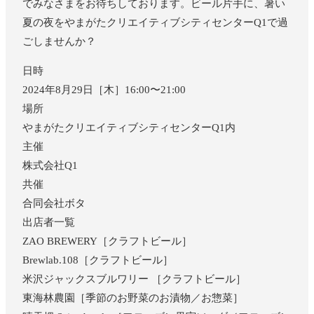
でみなさまをお待ちしております。ビール片手に、暑い
夏の夜をやまがたクリエイティブシティセンターQ1で過
ごしませんか？
日時
2024年8月29日［木］16:00〜21:00
場所
やまがたクリエイティブシティセンターQ1内
主催
株式会社Q1
共催
合同会社ボタ
出店者一覧
ZAO BREWERY［クラフトビール］
Brewlab.108［クラフトビール］
米沢ジャックスブルワリー ［クラフトビール］
東海林農園［季節のお野菜のお漬物／お惣菜］