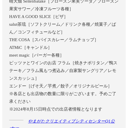
晴天畑 Seitenbatake［フローズン果実ソーダ／フローズン
果実サワー／冷凍フルーツ各種］
HAVE A GOOD SLICE［ピザ］
salut茶琉［ソフトクリーム／ドリンク各種／焼菓子／ぱ
ん／コンフィチュールなど］
THE COSA［スパイスカレー／ラムチョップ］
ATMiC［キャンドル］
meet magic［バーガー各種］
ピッツァとワインのお店 フラム［焼きナポリタン／鴨ス
テーキ／フラム風もつ煮込み／自家製サングリア／レモ
ンスカッシュ］
エンドー［げそ天／芋煮／餃子／オリジナルビール］
※各店とも出店物の数量に限りがございます。予めご了
承ください
※2024年8月15日時点での出店者情報となります
やまがたクリエイティブシティセンターQ1公