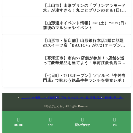
田）
【上山市】山形プリンの「プリンアラモード
氷」が凄すぎる！丸ごとプリンのせ＆1日10
食限定の贅沢かき氷
【山形週末イベント情報】8/8(土）〜8/9(日)
前後のマルシェやイベント
【山形市・新店舗】山形銀行本店1階に話題
のスイーツ店「BACIC+」が7/21オープン！
ご褒美にぴったりの絶品ケーキを実食レポ
【寒河江市】市内57店舗が参加！5店舗を巡
って豪華景品を当てよう「寒河江飲食店スタ
ンプラリー」開催
【七日町・7/13オープン】ソソルベ『牛丼専
門店』で味わう絶品牛丼ランチを実食レポ！
このサイトの利用について
免責事項
プライバシーポリシー（個人情報の取扱）
著作権の取り扱い

やまがたぐらし All Rights Reserved.




HOME
SNS
問い合わせ
PR