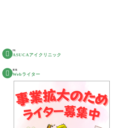
PR

ASUCAアイクリニック
募集

Webライター