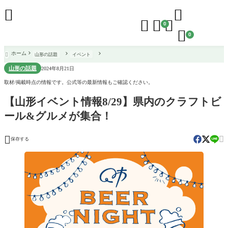





0

0
ホーム
山形の話題
イベント

山形の話題
2024年8月21日
取材/掲載時点の情報です。公式等の最新情報もご確認ください。
【山形イベント情報8/29】県内のクラフトビ
ール&グルメが集合！


保存する