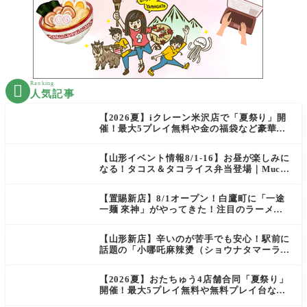
Ranking

人気記事
【2026夏】iクレーン米沢店で「夏祭り」開
催！最大5プレイ無料や金の福袋など豪華企
画が満載！
【山形イベント情報8/1-16】お昼が楽しみに
なる！タコス＆タコライス弁当登場｜Mucha
s
【置賜新店】8/1オープン！白鷹町に「一途
一麺 來神」がやってきた！注目のラーメン
を爆速実食レポ
【山形新店】辛いのが苦手でも安心！駅前に
話題の「小哪吒麻辣燙（ショウナタマーラー
タン）」がOPEN
【2026夏】おたちゅう4店舗合同「夏祭り」
開催！最大5プレイ無料や無料プレイ台など
豪華企画が満載（天童・山形南・米沢・酒