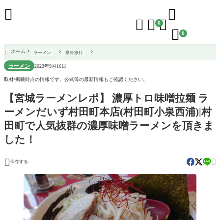





0

0
ホーム
ラーメン
県外旅行

ラーメン
2023年9月16日
取材/掲載時点の情報です。公式等の最新情報もご確認ください。
【宮城ラーメンレポ】 濃厚トロ味噌拉麺 ラ
ーメンだいず村田町本店(村田町小泉西浦)|村
田町で人気抜群の濃厚味噌ラーメンを頂きま
した！


保存する