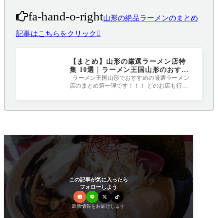
fa-hand-o-right
山形の絶品ラーメンのまとめ
記事はこちらをクリック
【まとめ】山形の厳選ラーメン店特
集 10選｜ラーメン王国山形のおすす
めはここ！！！
ラーメン王国山形でおすすめの厳選ラーメン
店のまとめ第一弾です！！！ どのお店も行か
なきゃ人生損するほどのおいしさです（^-
この記事が気に入ったら
フォローしよう
最新情報をお届けします