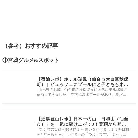
（参考）おすすめ記事
①宮城グルメ&スポット
【宿泊レポ】ホテル瑞鳳（仙台市太白区秋保
町）｜ビュッフェにプールにと子どもも楽し
めるホテル
山形県のお隣、仙台市の秋保温泉にあるホテル瑞鳳に
宿泊してきました。 館内に温水プールがあり、夏だけ
でなく冬でもプール遊
【近県登山レポ】日本一の山「日和山（仙台
市）」を一気に駆け上が：3！登頂から登頂
証明書入手までをレポート！つよの低山活動
つよ 君の笑顔へ贈り物よ～ 願いをかけましょう夢日和
～♪ ど～も～～。 ライターの「つよ」です。 よろしく
記３