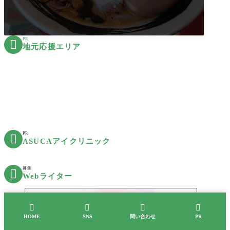
PR

地元応援エリア
PR

ASUCAアイクリニック
募集

Webライター




HOME
SNS
問い合わせ
PR