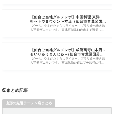
お願いします。
【仙台ご当地グルメレポ】中国料理 東洋
軒〜トウヨウケン〜本店（仙台市青葉区国分
町）｜噂のケンミンＳＨＯＷでも話題の麻婆
どーも、やまがたぐらしライター、ブラリ食べ歩き旅
人芋煮ザエモンです。 東北宮城県仙台市まで遠征しま
焼きそばを食べて来ました！
した！ 今回は仙台市青
【仙台ご当地グルメレポ】成龍萬寿山本店～
せいりゅうまんじゅ～(仙台市青葉区国分町)
仙台が発祥！暑い夏は酸味が効いた冷やし
どーも、やまがたぐらしライター、ブラリ食べ歩き旅
人芋煮ザエモンです。 宮城県仙台市にプチ旅行に行っ
中華に決まりでしょ
てきました！ 今回は仙
②まとめ記事
山形の厳選ラーメン店まとめ