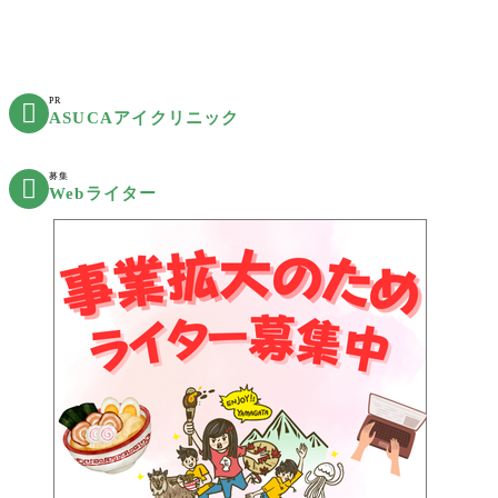
PR

ASUCAアイクリニック
募集

Webライター