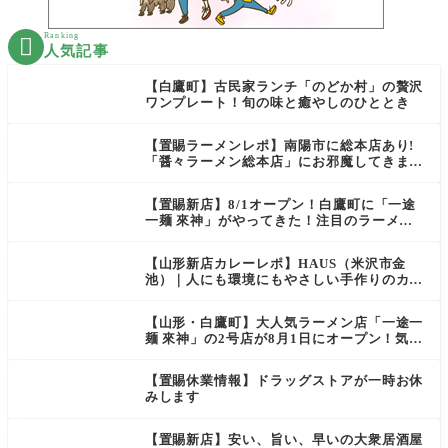
Ranking

人気記事
【白鷹町】古民家ランチ「のどか村」の贅沢
ワンプレート！旬の味と癒やしのひととき
【置賜ラーメンレポ】南陽市に総本店あり!
「醤々ラーメン総本店」にお邪魔してきまし
た
【置賜新店】8/1オープン！白鷹町に「一途
一麺 來神」がやってきた！注目のラーメン
を爆速実食レポ
【山形新店カレーレポ】HAUS（米沢市金
池）｜人にも環境にもやさしい手作りのカフ
ェ
【山形・白鷹町】大人気ラーメン店「一途一
麺 來神」の2号店が8月1日にオープン！気に
なる場所は？
【置賜休業情報】ドラッグストアが一時お休
みします
【置賜新店】安い、旨い、早いの大衆居酒屋