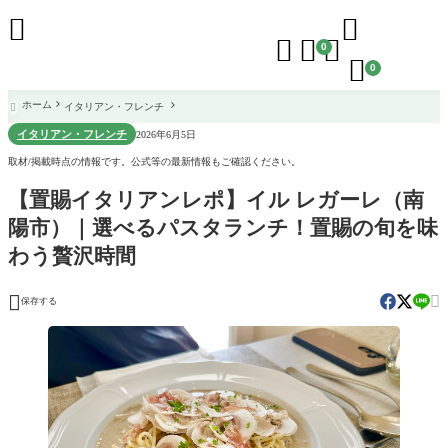





0

0
ホーム
イタリアン・フレンチ

イタリアン・フレンチ
2026年6月5日
取材/掲載時点の情報です。公式等の最新情報もご確認ください。
【置賜イタリアンレポ】イル レガーレ（南
陽市）｜選べるパスタランチ！置賜の旬を味
わう贅沢時間


保存する