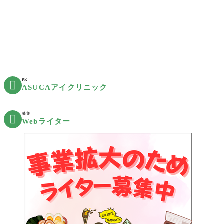
PR

ASUCAアイクリニック
募集

Webライター