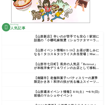
Ranking

人気記事
【山形新店】辛いのが苦手でも安心！駅前に
話題の「小哪吒麻辣燙（ショウナタマーラー
タン）」がOPEN
【山形イベント情報8/1-16】お昼が楽しみに
なる！タコス＆タコライス弁当登場｜Mucha
s
【山形市七日町】長井の人気店「Retreat」
が本格洋食デリ＆ワインのお店として移転オ
ープン決定！
【南陽市】老舗和菓子×パティスリーの夏季
限定かき氷！和洋の技が光る極上スイーツ｜
菓匠 萬菊屋 510 Maison de CinQ-dix
【山形週末イベント情報】8/8(土）〜8/9(日)
前後のマルシェやイベント