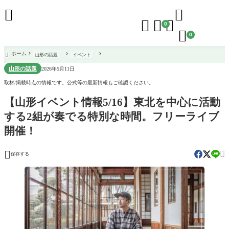





0

0
ホーム
山形の話題
イベント

山形の話題
2026年5月11日
取材/掲載時点の情報です。公式等の最新情報もご確認ください。
【山形イベント情報5/16】東北を中心に活動
する2組が奏でる特別な時間。フリーライブ
開催！


保存する