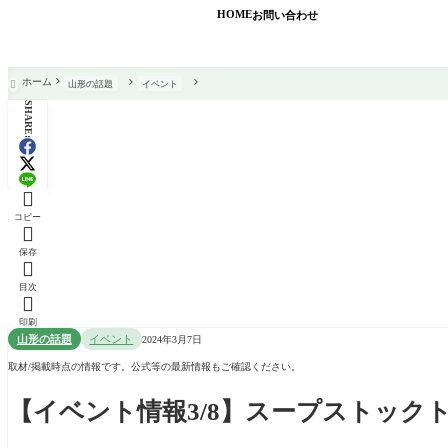
HOME
お問い合わせ
ホーム
山形の話題
イベント

SHARE:

コピー

保存

目次

印刷
山形の話題
イベント
2024年3月7日
取材/掲載時点の情報です。公式等の最新情報もご確認ください。
【イベント情報3/8】スープストック