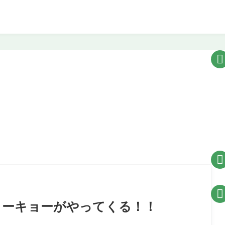



トーキョーがやってくる！！