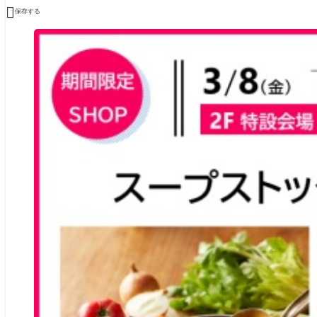

保存する