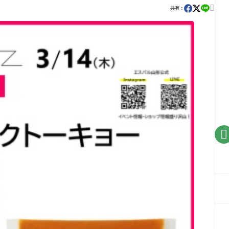

共有：
