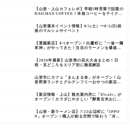
にぴったりの絶品ケーキを実食レポ
【山形・上山カフェレポ】早朝5時営業で話題の
DAICHAN COFFEE！本格コーヒーをテイクア
ウトで堪能
【山形週末イベント情報】8/1(土）〜8/2(日)前
後のマルシェやイベント
【置賜新店】8/1オープン！白鷹町に「一途一麺
來神」がやってきた！注目のラーメンを爆速実
食レポ
【2026年最新】山形県の花火大会まとめ！日
程・見どころをエリア別に徹底解説
山形市にカフェ「まんまる舎」がオープン！山
形野菜ランチとグルテンフリーおやつの新店情
報
【新店情報・上山】観光案内所に「85cafe」が
オープン！カラダにやさしい『酵素玄米おにぎ
り』とコーヒーを味わう
【山形・新ラーメン店】7/22山辺町に「IPPO
N」オープン！職人が創る空間で味わう「冷た
い鶏らーめん」を実食レポ