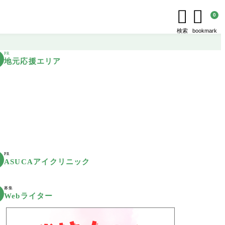


0
検索
bookmark
PR
地元応援エリア
PR
ASUCAアイクリニック
募集
Webライター