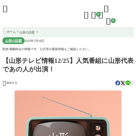





0

0
ホーム
山形の話題

山形の話題
2025年7月18日
取材/掲載時点の情報です。公式等の最新情報もご確認ください。
【山形テレビ情報12/25】人気番組に山形代表
であの人が出演！


保存する