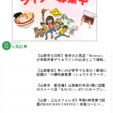
Ranking

人気記事
【山形市七日町】長井の人気店「Retreat」
が本格洋食デリ＆ワインのお店として移転オ
ープン決定！
【山形新店】辛いのが苦手でも安心！駅前に
話題の「小哪吒麻辣燙（ショウナタマーラー
タン）」がOPEN
【山形市・新店舗】山形銀行本店1階に話題
のスイーツ店「BACIC+」が7/21オープン！
ご褒美にぴったりの絶品ケーキを実食レポ
【山形・上山カフェレポ】早朝5時営業で話
題のDAICHAN COFFEE！本格コーヒーを
テイクアウトで堪能