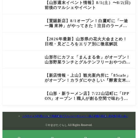
【山形週末イベント情報】8/1(土）〜8/2(日)
前後のマルシェやイベント
【置賜新店】8/1オープン！白鷹町に「一途
一麺 來神」がやってきた！注目のラーメン
を爆速実食レポ
【2026年最新】山形県の花火大会まとめ！
日程・見どころをエリア別に徹底解説
山形市にカフェ「まんまる舎」がオープン！
山形野菜ランチとグルテンフリーおやつの新
店情報
【新店情報・上山】観光案内所に「85cafe」
がオープン！カラダにやさしい『酵素玄米お
にぎり』とコーヒーを味わう
【山形・新ラーメン店】7/22山辺町に「IPP
ON」オープン！職人が創る空間で味わう
「冷たい鶏らーめん」を実食レポ
このサイトの利用について
免責事項
プライバシーポリシー（個人情報の取扱）
著作権の取り扱い

やまがたぐらし All Rights Reserved.