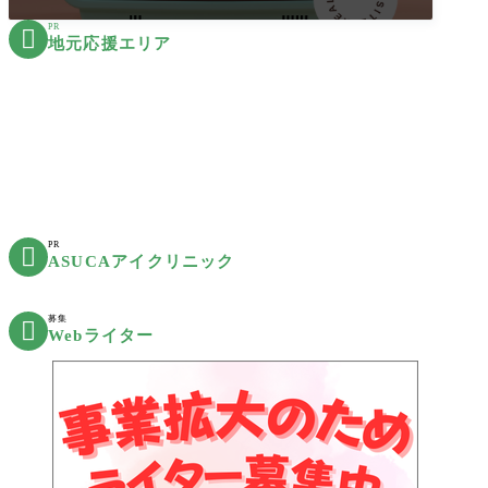
PR

地元応援エリア
PR

ASUCAアイクリニック
募集

Webライター