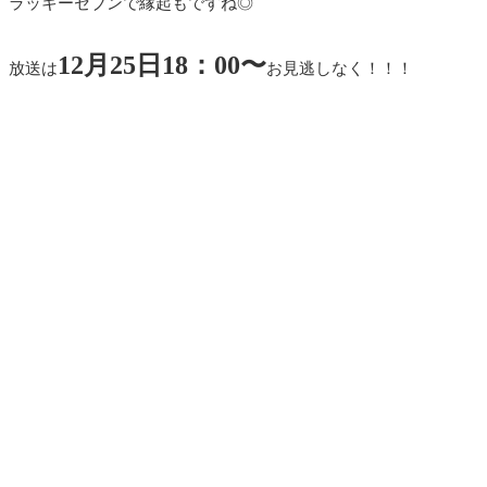
ラッキーセブンで縁起もですね◎
12月25日18：00〜
放送は
お見逃しなく！！！