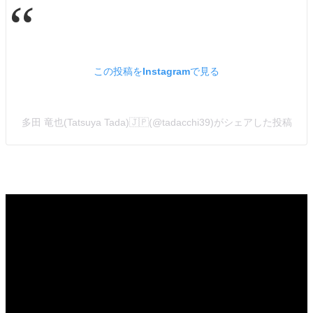
この投稿をInstagramで見る
多田 竜也(Tatsuya Tada)🇯🇵(@tadacchi39)がシェアした投稿