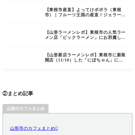
【東根市産直】よってけポポラ（東根
市）｜フルーツ王国の産直！ジェラート
が大人気！果物や野菜もたくさん！
【山形ラーメンレポ】東根市の人気ラー
メン店「ビックラーメン」にお邪魔して
きました！
【山形新店ラーメンレポ】東根市に新装
開店（11/10）した「にぼちゃん」にお
邪魔してきました！
②まとめ記事
山形のカフェまとめ
山形市のカフェまとめ