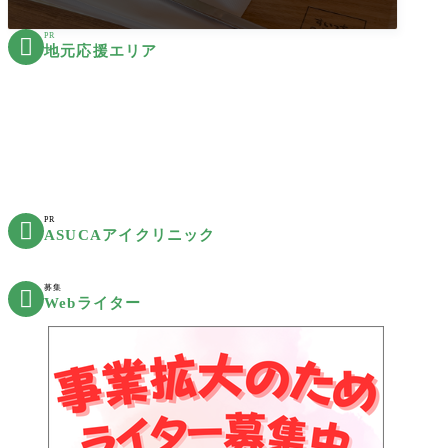
PR

地元応援エリア
PR

ASUCAアイクリニック
募集

Webライター