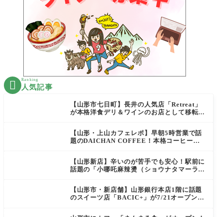
Ranking

人気記事
【山形市七日町】長井の人気店「Retreat」
が本格洋食デリ＆ワインのお店として移転オ
ープン決定！
【山形・上山カフェレポ】早朝5時営業で話
題のDAICHAN COFFEE！本格コーヒーを
テイクアウトで堪能
【山形新店】辛いのが苦手でも安心！駅前に
話題の「小哪吒麻辣燙（ショウナタマーラー
タン）」がOPEN
【山形市・新店舗】山形銀行本店1階に話題
のスイーツ店「BACIC+」が7/21オープン！
ご褒美にぴったりの絶品ケーキを実食レポ