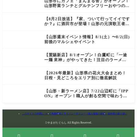
山形市にカフェ「まんまる舎」がオープン！
山形野菜ランチとグルテンフリーおやつの新
店情報
【8月2日放送】『家、ついて行ってイイです
か？』に酒田市が登場！山形の元演歌王者
（秘）郷土メシ
【山形週末イベント情報】8/1(土）〜8/2(日)
前後のマルシェやイベント
【置賜新店】8/1オープン！白鷹町に「一途
一麺 來神」がやってきた！注目のラーメン
を爆速実食レポ
【2026年最新】山形県の花火大会まとめ！
日程・見どころをエリア別に徹底解説
【山形・新ラーメン店】7/22山辺町に「IPP
ON」オープン！職人が創る空間で味わう
「冷たい鶏らーめん」を実食レポ
このサイトの利用について
免責事項
プライバシーポリシー（個人情報の取扱）
著作権の取り扱い

やまがたぐらし All Rights Reserved.



