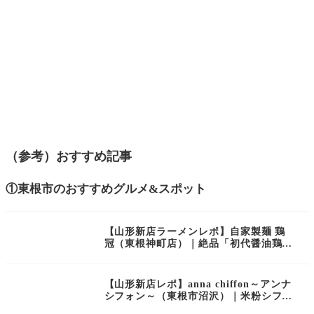
（参考）おすすめ記事
①東根市のおすすめグルメ&スポット
【山形新店ラーメンレポ】自家製麺 鶏
冠（東根神町店）｜絶品「初代醤油鶏そ
ば（味玉入り）」を食レポです。
【山形新店レポ】anna chiffon～アンナ
シフォン～（東根市沼沢）｜米粉シフォ
ンケーキ専門店