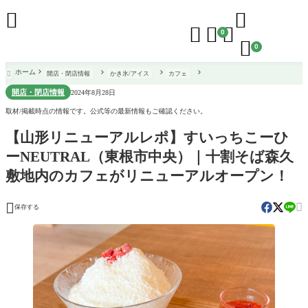





0

0
ホーム
開店・閉店情報
かき氷/アイス
カフェ

開店・閉店情報
2024年8月28日
取材/掲載時点の情報です。公式等の最新情報もご確認ください。
【山形リニューアルレポ】すいっちこーひ
ーNEUTRAL（東根市中央）｜十割そば森久
敷地内のカフェがリニューアルオープン！


保存する