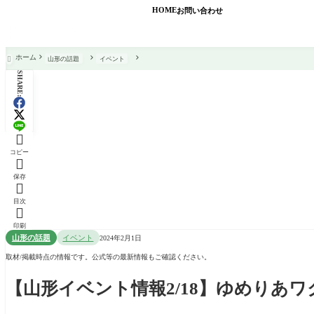
HOME
お問い合わせ
ホーム
山形の話題
イベント

SHARE:

コピー

保存

目次

印刷
山形の話題
イベント
2024年2月1日
取材/掲載時点の情報です。公式等の最新情報もご確認ください。
【山形イベント情報2/18】ゆめりあ