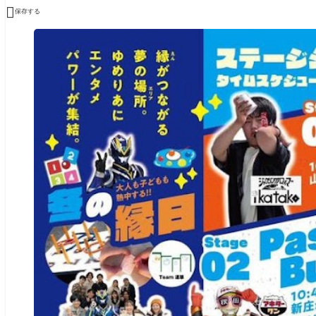

保存する