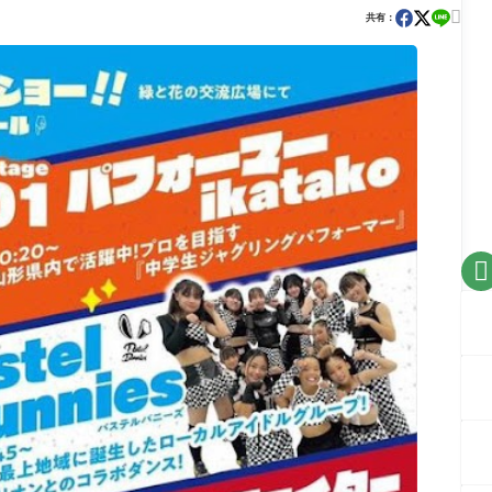

共有：
