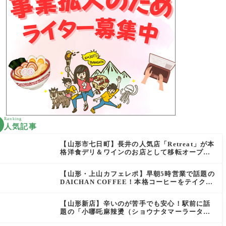
Ranking
人気記事
【山形市七日町】長井の人気店「Retreat」が本
格洋食デリ＆ワインのお店として移転オープン
決定！
【山形・上山カフェレポ】早朝5時営業で話題の
DAICHAN COFFEE！本格コーヒーをテイクア
ウトで堪能
【山形新店】辛いのが苦手でも安心！駅前に話
題の「小哪吒麻辣燙（ショウナタマーラータ
ン）」がOPEN