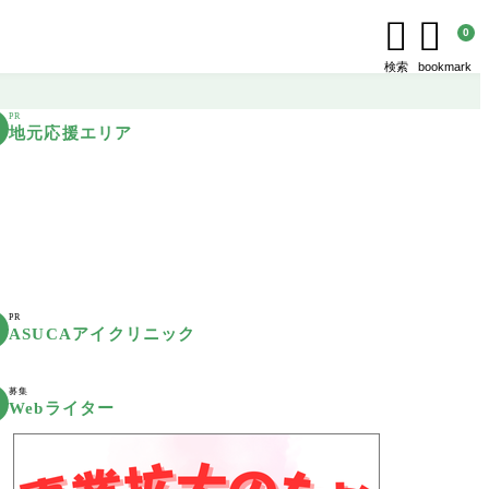


0
検索
bookmark
PR
地元応援エリア
PR
ASUCAアイクリニック
募集
Webライター