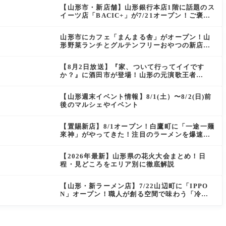
【山形市・新店舗】山形銀行本店1階に話題のス
イーツ店「BACIC+」が7/21オープン！ご褒美
にぴったりの絶品ケーキを実食レポ
山形市にカフェ「まんまる舎」がオープン！山
形野菜ランチとグルテンフリーおやつの新店情
報
【8月2日放送】『家、ついて行ってイイです
か？』に酒田市が登場！山形の元演歌王者
（秘）郷土メシ
【山形週末イベント情報】8/1(土）〜8/2(日)前
後のマルシェやイベント
【置賜新店】8/1オープン！白鷹町に「一途一麺
來神」がやってきた！注目のラーメンを爆速実
食レポ
【2026年最新】山形県の花火大会まとめ！日
程・見どころをエリア別に徹底解説
【山形・新ラーメン店】7/22山辺町に「IPPO
N」オープン！職人が創る空間で味わう「冷た
い鶏らーめん」を実食レポ