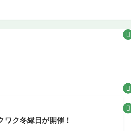



ワクワク冬縁日が開催！