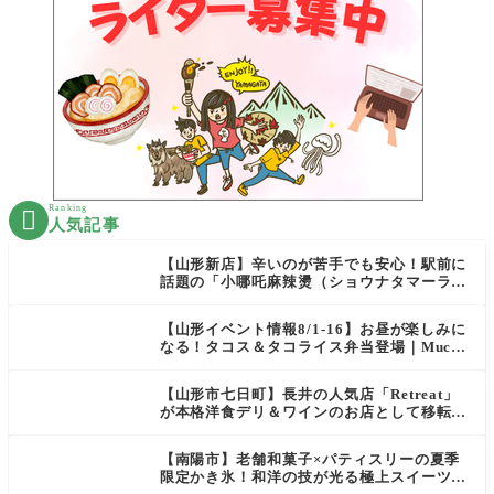
Ranking

人気記事
【山形新店】辛いのが苦手でも安心！駅前に
話題の「小哪吒麻辣燙（ショウナタマーラー
タン）」がOPEN
【山形イベント情報8/1-16】お昼が楽しみに
なる！タコス＆タコライス弁当登場｜Mucha
s
【山形市七日町】長井の人気店「Retreat」
が本格洋食デリ＆ワインのお店として移転オ
ープン決定！
【南陽市】老舗和菓子×パティスリーの夏季
限定かき氷！和洋の技が光る極上スイーツ｜