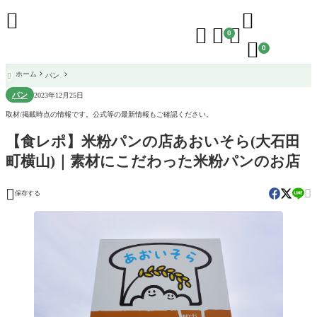





0

0
ホーム
パン

パン
2023年12月25日
取材/掲載時点の情報です。公式等の最新情報もご確認ください。
【食レポ】米粉パンの店あおいそら(大石田
町横山)｜素材にこだわった米粉パンのお店


保存する