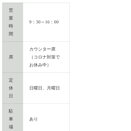
営
業
9：30～16：00
時
間
カウンター席
席
（コロナ対策で
お休み中）
定
休
日曜日、月曜日
日
駐
車
あり
場