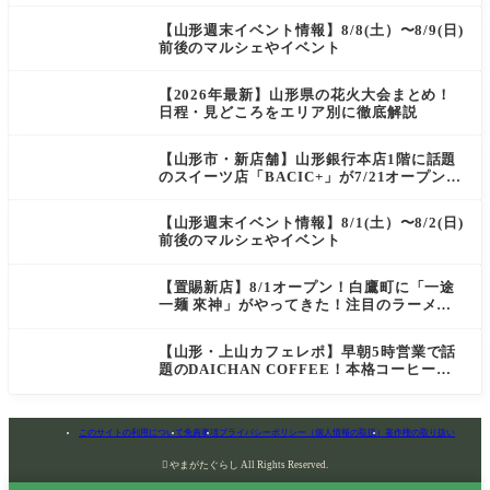
菓匠 萬菊屋 510 Maison de CinQ-dix
【山形週末イベント情報】8/8(土）〜8/9(日)
前後のマルシェやイベント
【2026年最新】山形県の花火大会まとめ！
日程・見どころをエリア別に徹底解説
【山形市・新店舗】山形銀行本店1階に話題
のスイーツ店「BACIC+」が7/21オープン！
ご褒美にぴったりの絶品ケーキを実食レポ
【山形週末イベント情報】8/1(土）〜8/2(日)
前後のマルシェやイベント
【置賜新店】8/1オープン！白鷹町に「一途
一麺 來神」がやってきた！注目のラーメン
を爆速実食レポ
【山形・上山カフェレポ】早朝5時営業で話
題のDAICHAN COFFEE！本格コーヒーを
テイクアウトで堪能
このサイトの利用について
免責事項
プライバシーポリシー（個人情報の取扱）
著作権の取り扱い

やまがたぐらし All Rights Reserved.