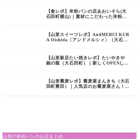
【食レポ】米粉パンの店あおいそら(大
石田町横山)｜素材にこだわった米粉パ
ンのお店
【山形スイーツレポ】AndMERCI KUR
A Oishida〔アンドメルシィ〕（大石田
町）｜山形の旬の果物とフランスの伝統
を味わえる！
【山形新店たい焼きレポ】たいやきや
銀の龍（大石田町）｜新しくOPENした
ばかりのたい焼き屋さんに行ってきまし
た！
【山形蕎麦レポ】蕎麦屋まんきち（大石
田町豊田）｜人気店のお蕎麦屋さん！お
蕎麦も天ぷらも最高のおもてなしでし
た！
山形の米粉パンのお店まとめ