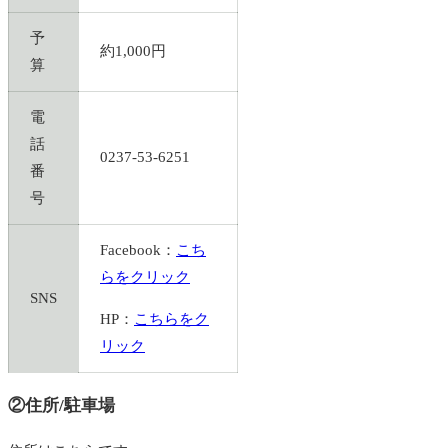
予
約1,000円
算
電
話
0237-53-6251
番
号
Facebook：
こち
らをクリック
SNS
HP：
こちらをク
リック
②住所/駐車場