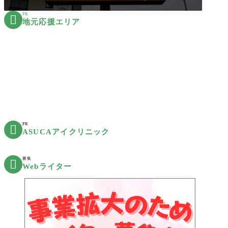
PR

地元応援エリア
PR

ASUCAアイクリニック
募集

Webライター