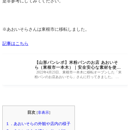
是非参考にしてみてください。
※あおいそらさんは東根市に移転しました。
記事はこちら
【山形パンレポ】米粉パンのお店 あおいそ
ら（東根市一本木）｜安全安心な素材を使用
した美味しい米粉パンをいただけます。
2022年4月23日、東根市一本木に移転オープンした「米
粉パンのお店あおいそら」さんに行ってきました。 県
産米粉を使用したこだわ
目次
[
非表示
]
１．あおいそらの外観や店内の様子