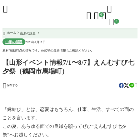





0

0
ホーム
山形の話題

山形の話題
2023年4月11日
取材/掲載時点の情報です。公式等の最新情報もご確認ください。
【山形イベント情報7/1〜8/7】えんむすび七
夕祭（鶴岡市馬場町）


保存する
「縁結び」とは、恋愛はもちろん、仕事、生活、すべての面の
ことを言います。
この夏、あらゆる面での良縁を願ってぜひ“えんむすび七夕
祭”へお越しください。