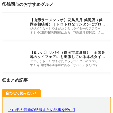
①鶴岡市のおすすめグルメ
【山形ラーメンレポ】花鳥風月 鶴岡店（鶴
岡市朝暘町）｜トロトロなワンタンにプロプ
リの海老が美味しい海老ワンタンメン！
ジジどうも～！ やまがたぐらしライターのジジでー
す！ 今回鶴岡市朝暘町にある「花鳥風月 鶴岡店」さん
に行ってきましたー！ ト
【食レポ】サバイ（鶴岡市道形町）｜全国各
地のタイフェアにも出張している本格タイ料
理のレストラン＆居酒屋さん！
ジジどうも～！ やまがたぐらしライターのジジでー
す！ 今回鶴岡市道形町にある「サバイ」さんに行って
きましたー！ 全国各地のタ
②まとめ記事
合わせて読みたい！
・山形の最新の話題まとめ記事を読む