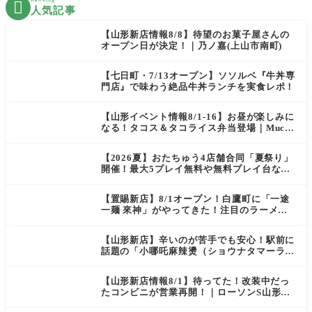

人気記事
【山形新店情報8/8】待望のお菓子屋さんの
オープン日が決定！｜乃ノ嘉(上山市南町)
【七日町・7/13オープン】ソソルベ『牛丼専
門店』で味わう絶品牛丼ランチを実食レポ！
【山形イベント情報8/1-16】お昼が楽しみに
なる！タコス＆タコライス弁当登場｜Mucha
s
【2026夏】おたちゅう4店舗合同「夏祭り」
開催！最大5プレイ無料や無料プレイ台など
豪華企画が満載（天童・山形南・米沢・酒
田）
【置賜新店】8/1オープン！白鷹町に「一途
一麺 來神」がやってきた！注目のラーメン
を爆速実食レポ
【山形新店】辛いのが苦手でも安心！駅前に
話題の「小哪吒麻辣燙（ショウナタマーラー
タン）」がOPEN
【山形新店情報8/1】待ってた！改装中だっ
たコンビニが営業再開！｜ローソンS山形七
日町一丁目店