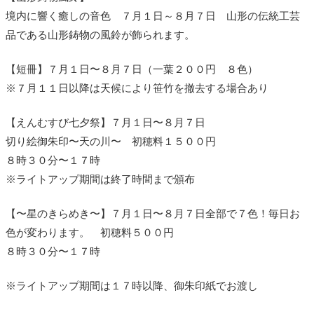
境内に響く癒しの音色 ７月１日～８月７日 山形の伝統工芸
品である山形鋳物の風鈴が飾られます。
【短冊】７月１日〜８月７日（一葉２００円 ８色）
※７月１１日以降は天候により笹竹を撤去する場合あり
【えんむすび七夕祭】７月１日〜８月７日
切り絵御朱印〜天の川〜 初穂料１５００円
８時３０分〜１７時
※ライトアップ期間は終了時間まで頒布
【〜星のきらめき〜】７月１日〜８月７日全部で７色！毎日お
色が変わります。 初穂料５００円
８時３０分〜１７時
※ライトアップ期間は１７時以降、御朱印紙でお渡し