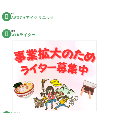
PR

ASUCAアイクリニック
募集

Webライター
Ranking