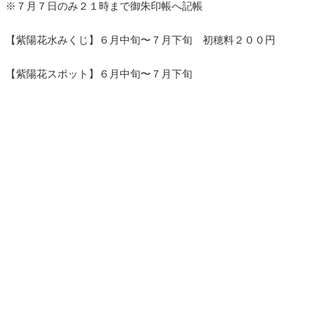
※７月７日のみ２１時まで御朱印帳へ記帳
【紫陽花水みくじ】６月中旬〜７月下旬 初穂料２００円
【紫陽花スポット】６月中旬〜７月下旬