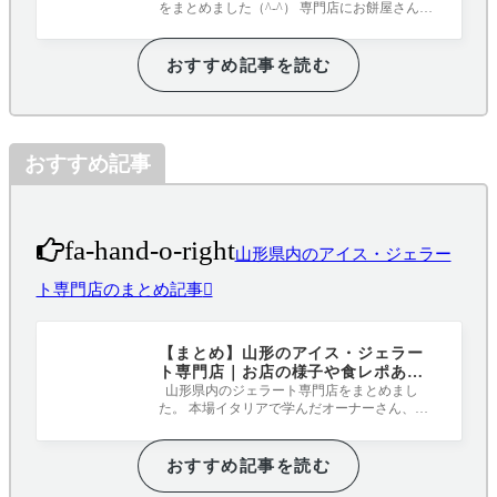
をまとめました（^-^） 専門店にお餅屋さんに
カフェにと、どれも表情豊かなかき氷と
おすすめ記事を読む
おすすめ記事
fa-hand-o-right
山形県内のアイス・ジェラー
ト専門店のまとめ記事
【まとめ】山形のアイス・ジェラー
ト専門店｜お店の様子や食レポあり
です
山形県内のジェラート専門店をまとめまし
た。 本場イタリアで学んだオーナーさん、本
場イタリアのジェラートマシーンを導入し
おすすめ記事を読む