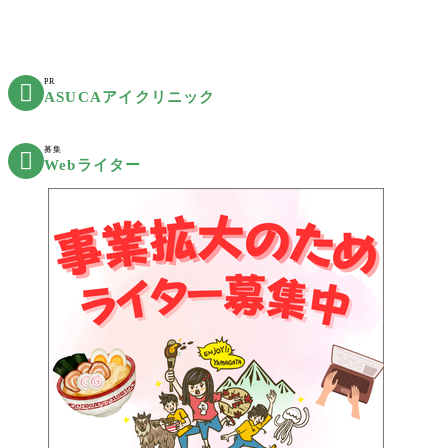
PR

ASUCAアイクリニック
募集

Webライター