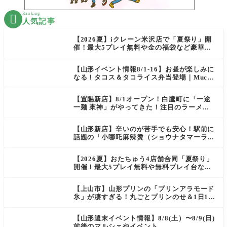
Ranking

人気記事
【2026夏】iクレーン米沢店で「夏祭り」開
催！最大5プレイ無料や金の福袋など豪華企
画が満載！
【山形イベント情報8/1-16】お昼が楽しみに
なる！タコス＆タコライス弁当登場｜Mucha
s
【置賜新店】8/1オープン！白鷹町に「一途
一麺 來神」がやってきた！注目のラーメン
を爆速実食レポ
【山形新店】辛いのが苦手でも安心！駅前に
話題の「小哪吒麻辣燙（ショウナタマーラー
タン）」がOPEN
【2026夏】おたちゅう4店舗合同「夏祭り」
開催！最大5プレイ無料や無料プレイ台など
豪華企画が満載（天童・山形南・米沢・酒
田）
【上山市】山形プリンの「プリンアラモード
氷」が凄すぎる！丸ごとプリンのせ＆1日10
食限定の贅沢かき氷
【山形週末イベント情報】8/8(土）〜8/9(日)
前後のマルシェやイベント