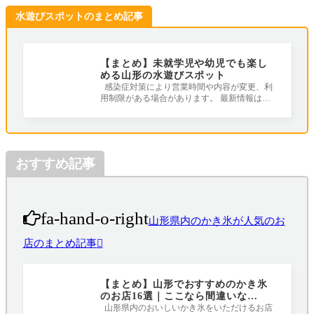
水遊びスポットのまとめ記事
【まとめ】未就学児や幼児でも楽し
める山形の水遊びスポット
感染症対策により営業時間や内容が変更、利
用制限がある場合があります。 最新情報は公
式ホームページやSNSをご確認ください。
おすすめ記事
fa-hand-o-right
山形県内のかき氷が人気のお
店のまとめ記事
【まとめ】山形でおすすめのかき氷
のお店16選｜ここなら間違いな
し！！！
山形県内のおいしいかき氷をいただけるお店