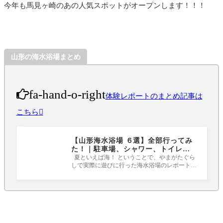
今年も馬見ヶ崎のあの人気スポットがオープンします！！！
山形の海水浴場まとめ
fa-hand-o-right
体験レポートのまとめ記事は
こちら
【山形海水浴場 ６選】全部行ってみ
た！｜駐車場、シャワー、トイレな
ども徹底紹介！！！
夏といえば海！ ということで、やまがたぐら
しで実際に遊びに行った海水浴場のレポートを
まとめています！ 駐車場の様子やシャ