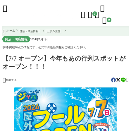





0

0
ホーム
開店・閉店情報
山形の話題

開店・閉店情報
2024年7月1日
取材/掲載時点の情報です。公式等の最新情報もご確認ください。
【7/7 オープン】今年もあの行列スポットが
オープン！！！


保存する