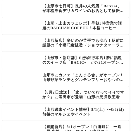
【山形市七日町】長井の人気店「Retreat」
が本格洋食デリ＆ワインのお店として移転オ
ープン決定！
【山形・上山カフェレポ】早朝5時営業で話
題のDAICHAN COFFEE！本格コーヒーを
テイクアウトで堪能
【山形新店】辛いのが苦手でも安心！駅前に
話題の「小哪吒麻辣燙（ショウナタマーラー
タン）」がOPEN
【山形市・新店舗】山形銀行本店1階に話題
のスイーツ店「BACIC+」が7/21オープン！
ご褒美にぴったりの絶品ケーキを実食レポ
山形市にカフェ「まんまる舎」がオープン！
山形野菜ランチとグルテンフリーおやつの新
店情報
【8月2日放送】『家、ついて行ってイイです
か？』に酒田市が登場！山形の元演歌王者
（秘）郷土メシ
【山形週末イベント情報】8/1(土）〜8/2(日)
前後のマルシェやイベント
【置賜新店】8/1オープン！白鷹町に「一途