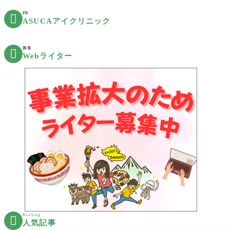
PR

ASUCAアイクリニック
募集

Webライター
Ranking

人気記事