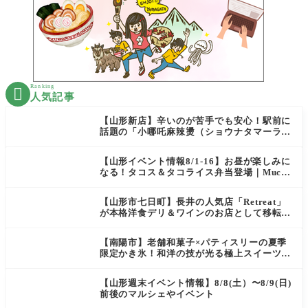
Ranking

人気記事
【山形新店】辛いのが苦手でも安心！駅前に
話題の「小哪吒麻辣燙（ショウナタマーラー
タン）」がOPEN
【山形イベント情報8/1-16】お昼が楽しみに
なる！タコス＆タコライス弁当登場｜Mucha
s
【山形市七日町】長井の人気店「Retreat」
が本格洋食デリ＆ワインのお店として移転オ
ープン決定！
【南陽市】老舗和菓子×パティスリーの夏季
限定かき氷！和洋の技が光る極上スイーツ｜
菓匠 萬菊屋 510 Maison de CinQ-dix
【山形週末イベント情報】8/8(土）〜8/9(日)
前後のマルシェやイベント