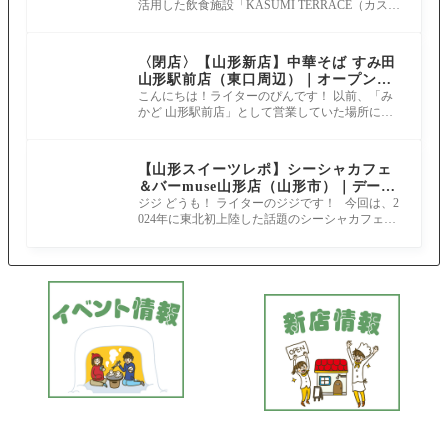
活用した飲食施設「KASUMI TERRACE（カスミ
前公園に誕生のイタリアンダイニン
テラス）」が誕生します。 グランドオープン
グ！
〈閉店〉【山形新店】中華そば すみ田
山形駅前店（東口周辺）｜オープンし
ました！
こんにちは！ライターのぴんです！ 以前、「み
かど 山形駅前店」として営業していた場所に
「中華そば すみ田 山形駅前店」さんが
【山形スイーツレポ】シーシャカフェ
＆バーmuse山形店（山形市）｜デート
におすすめの夜カフェ
ジジ どうも！ ライターのジジです！ 今回は、2
024年に東北初上陸した話題のシーシャカフェ＆
バー「muse山形店」へ行ってきました