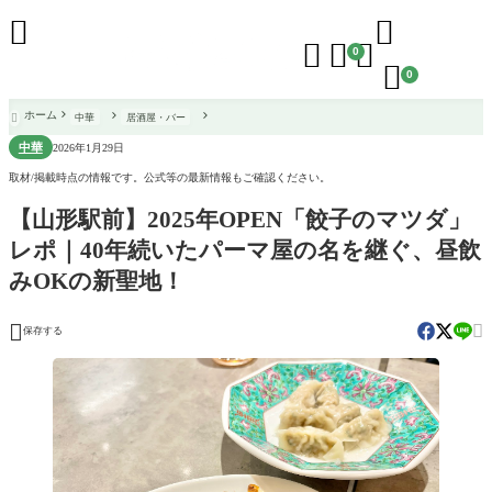





0

0
ホーム
中華
居酒屋・バー

中華
2026年1月29日
取材/掲載時点の情報です。公式等の最新情報もご確認ください。
【山形駅前】2025年OPEN「餃子のマツダ」
レポ｜40年続いたパーマ屋の名を継ぐ、昼飲
みOKの新聖地！


保存する