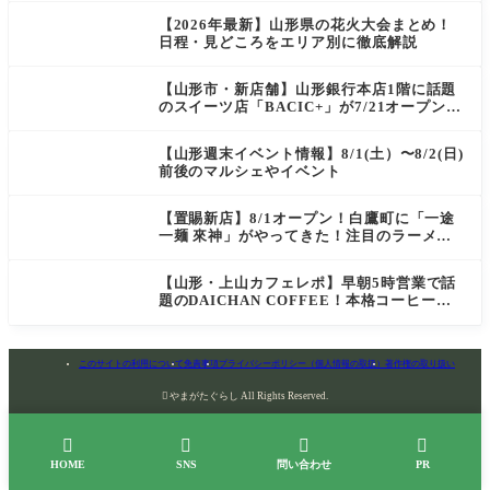
【2026年最新】山形県の花火大会まとめ！
日程・見どころをエリア別に徹底解説
【山形市・新店舗】山形銀行本店1階に話題
のスイーツ店「BACIC+」が7/21オープン！
ご褒美にぴったりの絶品ケーキを実食レポ
【山形週末イベント情報】8/1(土）〜8/2(日)
前後のマルシェやイベント
【置賜新店】8/1オープン！白鷹町に「一途
一麺 來神」がやってきた！注目のラーメン
を爆速実食レポ
【山形・上山カフェレポ】早朝5時営業で話
題のDAICHAN COFFEE！本格コーヒーを
テイクアウトで堪能
このサイトの利用について
免責事項
プライバシーポリシー（個人情報の取扱）
著作権の取り扱い

やまがたぐらし All Rights Reserved.




HOME
SNS
問い合わせ
PR