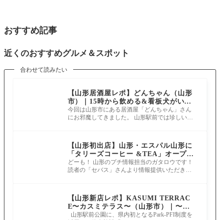
おすすめ記事
近くのおすすめグルメ＆スポット
合わせて読みたい
【山形居酒屋レポ】どんちゃん（山形
市）｜15時から飲める&看板犬がいる
お店
今回は山形市にある居酒屋「どんちゃん」さん
にお邪魔してきました。 山形駅前では珍しいテ
ラス席あり&看板犬がいるお店です。
【山形初出店】山形・エスパル山形に
「タリーズコーヒー &TEA」オープン
｜紅茶メニュー15種以上と限定バッグ
どーも！ 山形のプチ情報担当のガタロウです！
読者の「セバス」さんより情報提供いただきま
も
した！ 「Ｓ-ＰＡＬ山形の４階に１０
【山形新店レポ】KASUMI TERRAC
E〜カスミテラス〜（山形市）｜〜本
物をより気軽に、より楽しく〜山形駅
山形駅前公園に、県内初となるPark‑PFI制度を