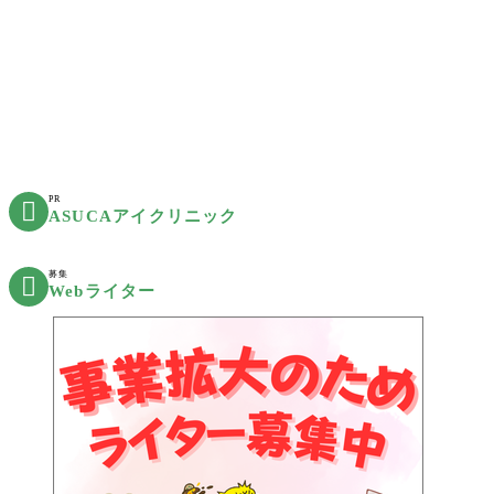
PR

ASUCAアイクリニック
募集

Webライター