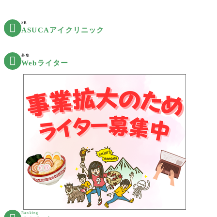
PR

ASUCAアイクリニック
募集

Webライター
Ranking