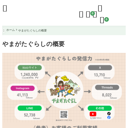





0

0
ホーム
やまがたぐらしの概要

やまがたぐらしの概要