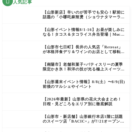

人気記事
【山形新店】辛いのが苦手でも安心！駅前に
話題の「小哪吒麻辣燙（ショウナタマーラー
タン）」がOPEN
【山形イベント情報8/1-16】お昼が楽しみに
なる！タコス＆タコライス弁当登場｜Mucha
s
【山形市七日町】長井の人気店「Retreat」
が本格洋食デリ＆ワインのお店として移転オ
ープン決定！
【南陽市】老舗和菓子×パティスリーの夏季
限定かき氷！和洋の技が光る極上スイーツ｜
菓匠 萬菊屋 510 Maison de CinQ-dix
【山形週末イベント情報】8/8(土）〜8/9(日)
前後のマルシェやイベント
【2026年最新】山形県の花火大会まとめ！
日程・見どころをエリア別に徹底解説
【山形市・新店舗】山形銀行本店1階に話題
のスイーツ店「BACIC+」が7/21オープン！
ご褒美にぴったりの絶品ケーキを実食レポ