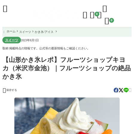





0

0
ホーム
スイーツ
かき氷/アイス

スイーツ
2023年8月1日
取材/掲載時点の情報です。公式等の最新情報もご確認ください。
【山形かき氷レポ】フルーツショップキヨ
カ（米沢市金池）｜フルーツショップの絶品
かき氷


保存する