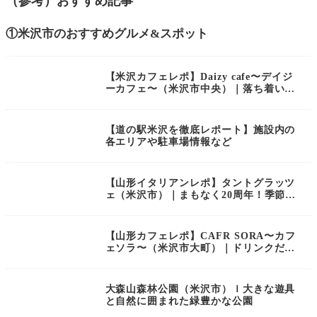
（参考）おすすめ記事
①米沢市のおすすめグルメ&スポット
【米沢カフェレポ】Daizy cafe〜デイジ
ーカフェ〜（米沢市中央）｜落ち着いた
素敵空間で美味しいランチを！子連れに
も嬉しいKINDER ROOM付き
【道の駅米沢を徹底レポート】施設内の
各エリアや駐車場情報など
【山形イタリアンレポ】タントグラッツ
ェ（米沢市）｜まもなく20周年！季節の
食材と心づかいに満ちたレストラン
【山形カフェレポ】CAFR SORA〜カフ
ェソラ〜（米沢市大町）｜ドリンクだけ
どスイーツ！？メニュー豊富で通いたく
なるカフェ
大森山森林公園（米沢市）ｌ大きな遊具
と自然に囲まれた緑豊かな公園