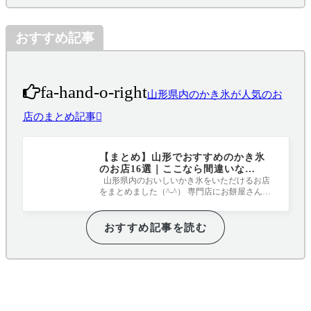
おすすめ記事
fa-hand-o-right
山形県内のかき氷が人気のお
店のまとめ記事
【まとめ】山形でおすすめのかき氷
のお店16選｜ここなら間違いな
し！！！
山形県内のおいしいかき氷をいただけるお店
をまとめました（^-^） 専門店にお餅屋さんに
カフェにと、どれも表情豊かなかき氷と
おすすめ記事を読む