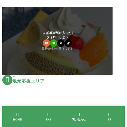
この記事が気に入ったら
フォローしよう
最新情報をお届けします
PR

地元応援エリア




HOME
SNS
問い合わせ
PR