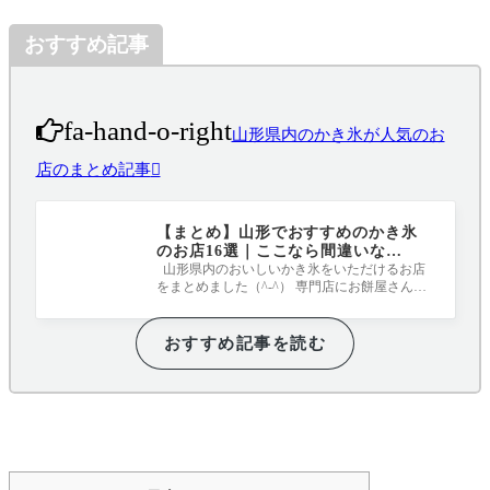
おすすめ記事
fa-hand-o-right
山形県内のかき氷が人気のお
店のまとめ記事
【まとめ】山形でおすすめのかき氷
のお店16選｜ここなら間違いな
し！！！
山形県内のおいしいかき氷をいただけるお店
をまとめました（^-^） 専門店にお餅屋さんに
カフェにと、どれも表情豊かなかき氷と
おすすめ記事を読む