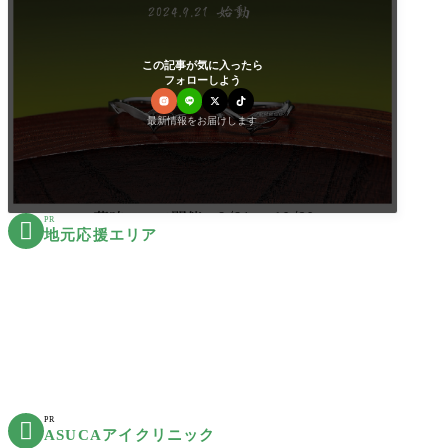
この記事が気に入ったら
フォローしよう
最新情報をお届けします
PR

地元応援エリア
PR

ASUCAアイクリニック