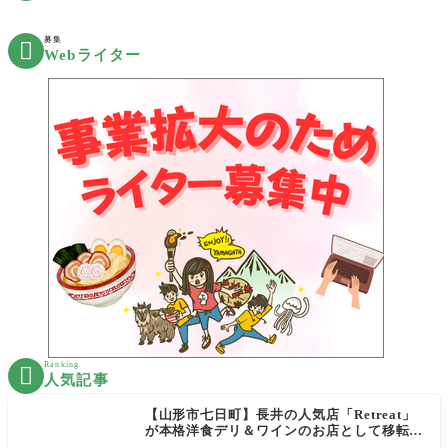
募集

Webライター
Ranking

人気記事
【山形市七日町】長井の人気店「Retreat」
が本格洋食デリ＆ワインのお店として移転オ
ープン決定！