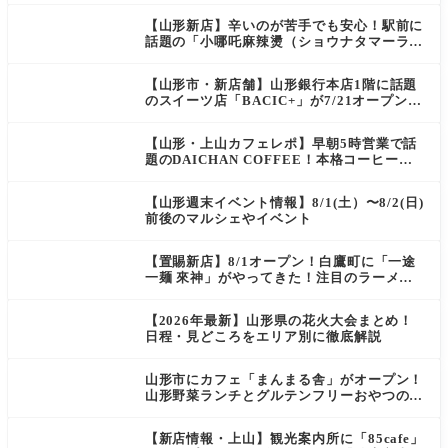
【山形新店】辛いのが苦手でも安心！駅前に
話題の「小哪吒麻辣燙（ショウナタマーラー
タン）」がOPEN
【山形市・新店舗】山形銀行本店1階に話題
のスイーツ店「BACIC+」が7/21オープン！
ご褒美にぴったりの絶品ケーキを実食レポ
【山形・上山カフェレポ】早朝5時営業で話
題のDAICHAN COFFEE！本格コーヒーを
テイクアウトで堪能
【山形週末イベント情報】8/1(土）〜8/2(日)
前後のマルシェやイベント
【置賜新店】8/1オープン！白鷹町に「一途
一麺 來神」がやってきた！注目のラーメン
を爆速実食レポ
【2026年最新】山形県の花火大会まとめ！
日程・見どころをエリア別に徹底解説
山形市にカフェ「まんまる舎」がオープン！
山形野菜ランチとグルテンフリーおやつの新
店情報
【新店情報・上山】観光案内所に「85cafe」