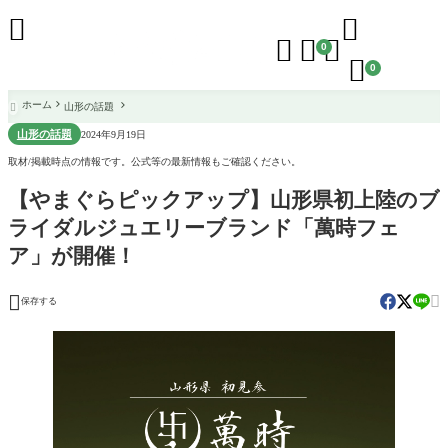





0

0
ホーム
山形の話題

山形の話題
2024年9月19日
取材/掲載時点の情報です。公式等の最新情報もご確認ください。
【やまぐらピックアップ】山形県初上陸のブ
ライダルジュエリーブランド「萬時フェ
ア」が開催！


保存する