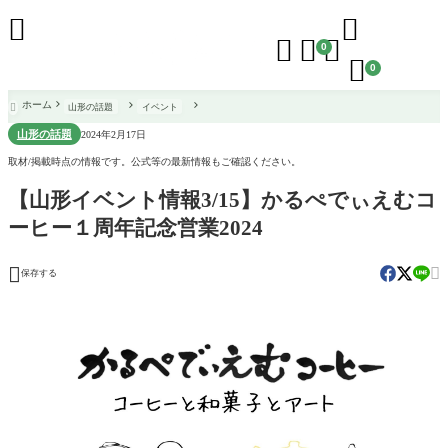





0

0
ホーム
山形の話題
イベント

山形の話題
2024年2月17日
取材/掲載時点の情報です。公式等の最新情報もご確認ください。
【山形イベント情報3/15】かるぺでぃえむコ
ーヒー１周年記念営業2024


保存する