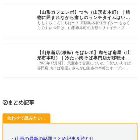
【山形カフェレポ】つち（山形市本町）｜植
物に囲まれながら癒しのランチタイムはいか
が？
ももくら こんにちは〜！ 置賜地区在住ライター ももく
らです☺︎ 今回は、山形市本町の山形クリエイティブセ
ンター内にある「つ
【山形新店(移転) そばレポ】肉そば扇屋（山
形市本町）｜冷たい肉そば専門店が移転オー
プン！
2023年12月6日、天童市で営業していた「冷たい肉そば
専門店 肉そば扇屋」さんが山形市の本町にオープンし
ます！ 山形の名物「冷た
②まとめ記事
合わせて読みたい！
・山形の最新の話題まとめ記事を読む