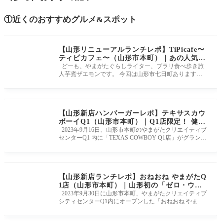
①近くのおすすめグルメ&スポット
【山形リニューアルランチレポ】TiPicafe〜
ティピカフェ〜（山形市本町）｜あの人気カ
フェが七日町に移転リニューアルオープン！
どーも、やまがたぐらしライター、ブラリ食べ歩き旅
人芋煮ザエモンです。 今回は山形市七日町ありますカ
フェレストラン、「TiPic
【山形新店ハンバーガーレポ】テキサスカウ
ボーイQ1（山形市本町）｜Q1店限定！ 健康
的で満足感たっぷりハンバーガー
2023年9月16日、山形市本町のやまがたクリエイティブ
センターQ1 内に「TEXAS COWBOY Q1店」がグランド
オープンします。 本店とはまた違
【山形新店ランチレポ】おねおね やまがたQ
1店（山形市本町）｜山形初の「ゼロ・ウェ
イストスーパーマーケット」
2023年9月30日に山形市本町、やまがたクリエイティブ
シティセンターQ1内にオープンした「おねおね やまが
たQ1店」さんに行ってきま