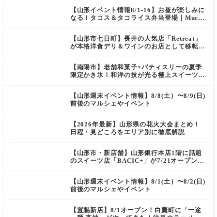
【山形イベント情報8/1-16】お昼が楽しみに
なる！タコス＆タコライス弁当登場｜Mucha
s
【山形市七日町】長井の人気店「Retreat」
が本格洋食デリ＆ワインのお店として移転オ
ープン決定！
【南陽市】老舗和菓子×パティスリーの夏季
限定かき氷！和洋の技が光る極上スイーツ｜
菓匠 萬菊屋 510 Maison de CinQ-dix
【山形週末イベント情報】8/8(土）〜8/9(日)
前後のマルシェやイベント
【2026年最新】山形県の花火大会まとめ！
日程・見どころをエリア別に徹底解説
【山形市・新店舗】山形銀行本店1階に話題
のスイーツ店「BACIC+」が7/21オープン！
ご褒美にぴったりの絶品ケーキを実食レポ
【山形週末イベント情報】8/1(土）〜8/2(日)
前後のマルシェやイベント
【置賜新店】8/1オープン！白鷹町に「一途