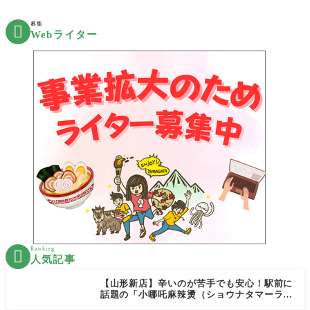
募集

Webライター
Ranking

人気記事
【山形新店】辛いのが苦手でも安心！駅前に
話題の「小哪吒麻辣燙（ショウナタマーラー
タン）」がOPEN