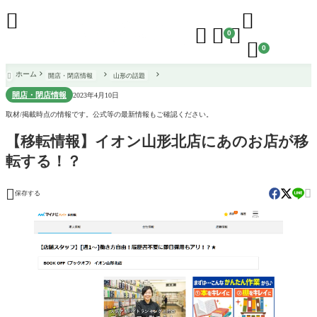





0

0
ホーム
開店・閉店情報
山形の話題

開店・閉店情報
2023年4月10日
取材/掲載時点の情報です。公式等の最新情報もご確認ください。
【移転情報】イオン山形北店にあのお店が移
転する！？


保存する