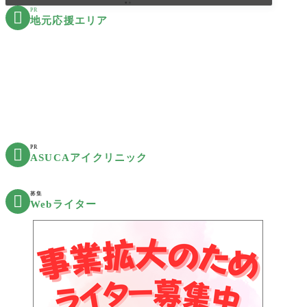
PR

地元応援エリア
PR

ASUCAアイクリニック
募集

Webライター