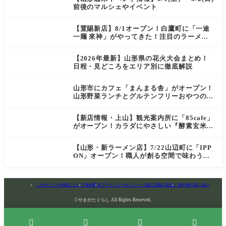
前後のマルシェやイベント
【置賜新店】8/1オープン！白鷹町に「一途
一麺 來神」がやってきた！注目のラーメン
を爆速実食レポ
【2026年最新】山形県の花火大会まとめ！
日程・見どころをエリア別に徹底解説
山形市にカフェ「まんまる舎」がオープン！
山形野菜ランチとグルテンフリーおやつの新
店情報
【新店情報・上山】観光案内所に「85cafe」
がオープン！カラダにやさしい『酵素玄米お
にぎり』とコーヒーを味わう
【山形・新ラーメン店】7/22山辺町に「IPP
ON」オープン！職人が創る空間で味わう
「冷たい鶏らーめん」を実食レポ
このサイトの利用について
免責事項
プライバシーポリシー（個人情報の取扱）
著作権の取り扱い

やまがたぐらし All Rights Reserved.



