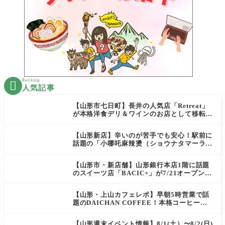
Ranking

人気記事
【山形市七日町】長井の人気店「Retreat」
が本格洋食デリ＆ワインのお店として移転オ
ープン決定！
【山形新店】辛いのが苦手でも安心！駅前に
話題の「小哪吒麻辣燙（ショウナタマーラー
タン）」がOPEN
【山形市・新店舗】山形銀行本店1階に話題
のスイーツ店「BACIC+」が7/21オープン！
ご褒美にぴったりの絶品ケーキを実食レポ
【山形・上山カフェレポ】早朝5時営業で話
題のDAICHAN COFFEE！本格コーヒーを
テイクアウトで堪能
【山形週末イベント情報】8/1(土）〜8/2(日)