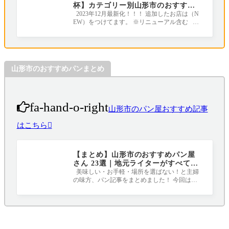
杯】カテゴリー別山形市のおすすめ
ラーメン店｜地元ライターがすべて
2023年12月最新化！！！ 追加したお店は（N
EW）をつけてます。 ※リニューアル含む ラ
行きました！
ーメンの年間消費量が全国１位のラーメン王
山形市のおすすめパンまとめ
fa-hand-o-right
山形市のパン屋おすすめ記事
はこちら
【まとめ】山形市のおすすめパン屋
さん 23選｜地元ライターがすべて行
ってみました！
美味しい・お手軽・場所を選ばない！と主婦
の味方、パン記事をまとめました！ 今回は山
形市の美味しいパン屋さんのまとめです