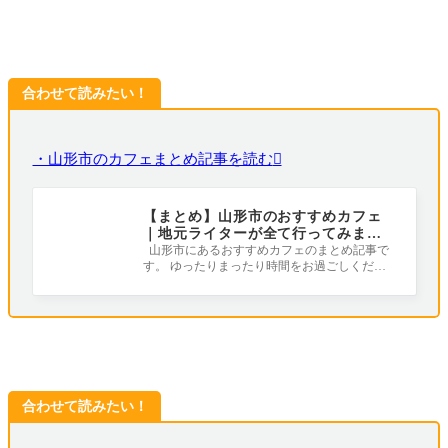
合わせて読みたい！
・山形市のカフェまとめ記事を読む
【まとめ】山形市のおすすめカフェ
｜地元ライターが全て行ってみまし
た！
山形市にあるおすすめカフェのまとめ記事で
す。 ゆったりまったり時間をお過ごしくださ
い（^-^） 1.アンドマークカフェ（山形
合わせて読みたい！