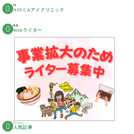
PR

ASUCAアイクリニック
募集

Webライター
Ranking

人気記事