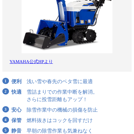
YAMAHA公式HPより
便利
浅い雪や春先のベタ雪に最適
快適
雪詰まりでの作業中断を解消。
さらに投雪距離もアップ！
安心
除雪作業中の機械の損傷を防止
保管
燃料抜きはコックを回すだけ
静音
早朝の除雪作業も気兼ねなく