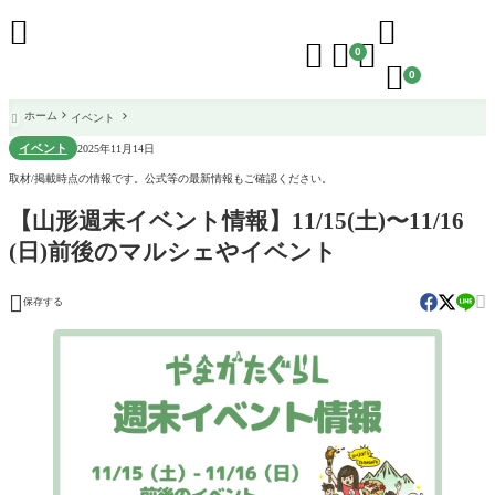





0

0
ホーム
イベント

イベント
2025年11月14日
取材/掲載時点の情報です。公式等の最新情報もご確認ください。
【山形週末イベント情報】11/15(土)〜11/16
(日)前後のマルシェやイベント


保存する