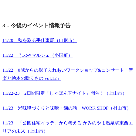
3．今後のイベント情報予告
11/20 秋を彩る手仕事展（山形市）
11/22 うぶやマルシェ（小国町）
11/22 0歳からの親子ふれあいワークショップ&コンサート「音
楽と絵本の贈りもの vol.12」
11/22-23 2日間限定「しゃぼん玉ナイト」開催！（上山市）
11/23 米味噌づくりと味噌・麹の話 WORK SHOP（村山市）
11/23 「公園住宅イッテ」から考える かみのやま温泉駅東西エ
リアの未来（上山市）