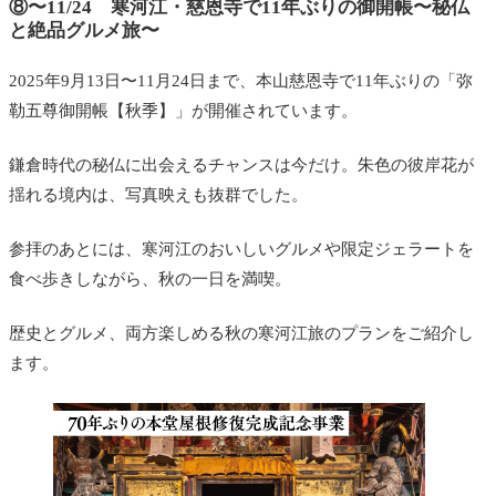
⑧〜11/24 寒河江・慈恩寺で11年ぶりの御開帳〜秘仏
と絶品グルメ旅〜
2025年9月13日〜11月24日まで、本山慈恩寺で11年ぶりの「弥
勒五尊御開帳【秋季】」が開催されています。
鎌倉時代の秘仏に出会えるチャンスは今だけ。朱色の彼岸花が
揺れる境内は、写真映えも抜群でした。
参拝のあとには、寒河江のおいしいグルメや限定ジェラートを
食べ歩きしながら、秋の一日を満喫。
歴史とグルメ、両方楽しめる秋の寒河江旅のプランをご紹介し
ます。