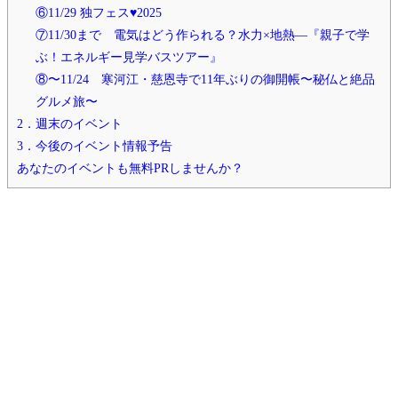
⑥11/29 独フェス♥2025
⑦11/30まで 電気はどう作られる？水力×地熱—『親子で学
ぶ！エネルギー見学バスツアー』
⑧〜11/24 寒河江・慈恩寺で11年ぶりの御開帳〜秘仏と絶品
グルメ旅〜
2．週末のイベント
3．今後のイベント情報予告
あなたのイベントも無料PRしませんか？