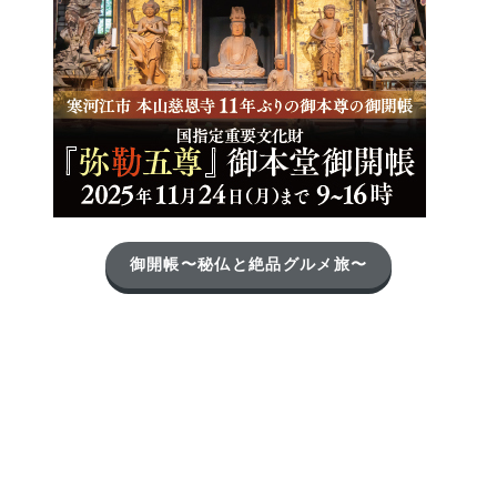
御開帳〜秘仏と絶品グルメ旅〜