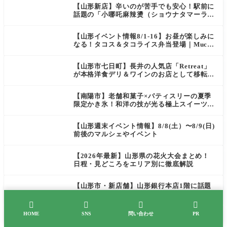
【山形新店】辛いのが苦手でも安心！駅前に
話題の「小哪吒麻辣燙（ショウナタマーラー
タン）」がOPEN
【山形イベント情報8/1-16】お昼が楽しみに
なる！タコス＆タコライス弁当登場｜Mucha
s
【山形市七日町】長井の人気店「Retreat」
が本格洋食デリ＆ワインのお店として移転オ
ープン決定！
【南陽市】老舗和菓子×パティスリーの夏季
限定かき氷！和洋の技が光る極上スイーツ｜
菓匠 萬菊屋 510 Maison de CinQ-dix
【山形週末イベント情報】8/8(土）〜8/9(日)
前後のマルシェやイベント
【2026年最新】山形県の花火大会まとめ！
日程・見どころをエリア別に徹底解説
【山形市・新店舗】山形銀行本店1階に話題
のスイーツ店「BACIC+」が7/21オープン！
ご褒美にぴったりの絶品ケーキを実食レポ




HOME
SNS
問い合わせ
PR
【山形週末イベント情報】8/1(土）〜8/2(日)
前後のマルシェやイベント