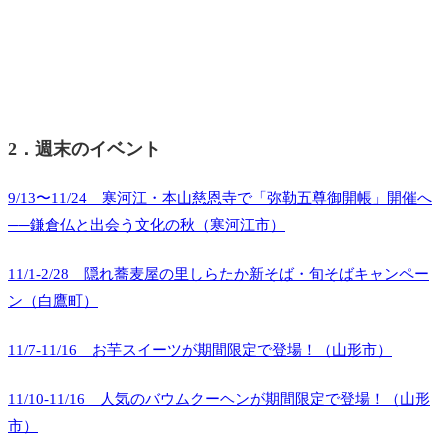
2．週末のイベント
9/13〜11/24 寒河江・本山慈恩寺で「弥勒五尊御開帳」開催へ
──鎌倉仏と出会う文化の秋（寒河江市）
11/1-2/28 隠れ蕎麦屋の里しらたか新そば・旬そばキャンペー
ン（白鷹町）
11/7-11/16 お芋スイーツが期間限定で登場！（山形市）
11/10-11/16 人気のバウムクーヘンが期間限定で登場！（山形
市）