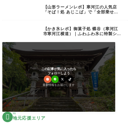
【山形ラーメンレポ】寒河江の人気店
「そば！処 あじこば」で「全部乗せ肉
中華」を頂いてきました！
【かき氷レポ】御菓子処 蝶谷（寒河江
市寒河江横道）｜ふわふわ氷に特製シロ
ップが2つセット！
この記事が気に入ったら
フォローしよう
最新情報をお届けします
PR

地元応援エリア