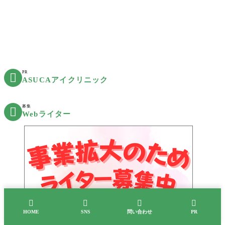
PR

ASUCAアイクリニック
募集

Webライター




HOME
SNS
問い合わせ
PR