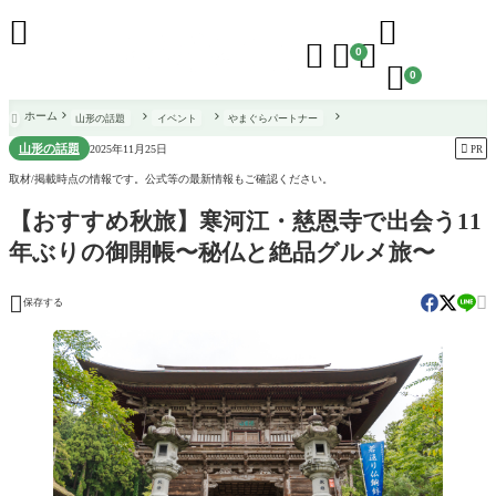





0

0
ホーム
山形の話題
イベント
やまぐらパートナー

山形の話題

2025年11月25日
PR
取材/掲載時点の情報です。公式等の最新情報もご確認ください。
【おすすめ秋旅】寒河江・慈恩寺で出会う11
年ぶりの御開帳〜秘仏と絶品グルメ旅〜


保存する