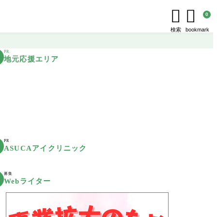


0
検索
bookmark
PR
地元応援エリア
PR
ASUCAアイクリニック
募集
Webライター