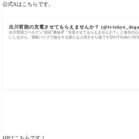
公式Xはこちらです。
出川哲朗の充電させてもらえませんか？ (@tvtokyo_degawa
出川哲朗ゴールデン“初冠”番組🌈『充電させてもらえませんか？』と旅先の心優
いしながら、電動バイクで旅をする新たな人情すがり旅です😊🍉TVer&U-NE
電させてもらえませんか コッチも是非✨https://t.co/Uwsy9kwPl4
HPはこちらです！