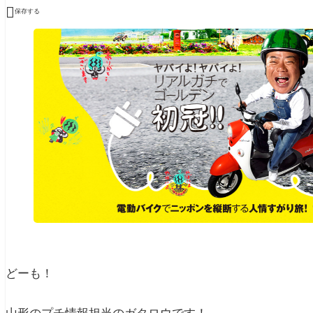

保存する
どーも！