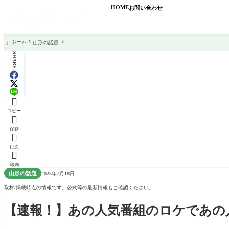
HOME
お問い合わせ
ホーム
山形の話題

SHARE:

コピー

保存

目次

印刷
山形の話題
2025年7月18日
取材/掲載時点の情報です。公式等の最新情報もご確認ください。
【速報！】あの人気番組のロケであの