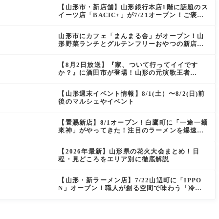
【山形市・新店舗】山形銀行本店1階に話題のス
イーツ店「BACIC+」が7/21オープン！ご褒美
にぴったりの絶品ケーキを実食レポ
山形市にカフェ「まんまる舎」がオープン！山
形野菜ランチとグルテンフリーおやつの新店情
報
【8月2日放送】『家、ついて行ってイイです
か？』に酒田市が登場！山形の元演歌王者
（秘）郷土メシ
【山形週末イベント情報】8/1(土）〜8/2(日)前
後のマルシェやイベント
【置賜新店】8/1オープン！白鷹町に「一途一麺
來神」がやってきた！注目のラーメンを爆速実
食レポ
【2026年最新】山形県の花火大会まとめ！日
程・見どころをエリア別に徹底解説
【山形・新ラーメン店】7/22山辺町に「IPPO
N」オープン！職人が創る空間で味わう「冷た
い鶏らーめん」を実食レポ