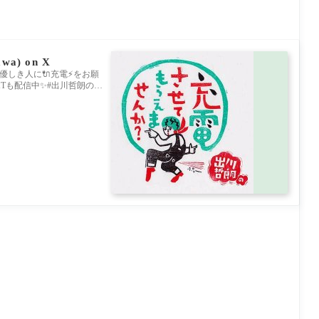
) on X
しき人に🔌充電⚡️をお願
XTも配信中✨#出川哲朗の充