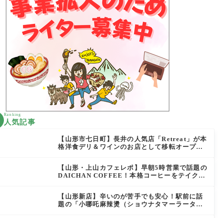
Ranking
人気記事
【山形市七日町】長井の人気店「Retreat」が本
格洋食デリ＆ワインのお店として移転オープン
決定！
【山形・上山カフェレポ】早朝5時営業で話題の
DAICHAN COFFEE！本格コーヒーをテイクア
ウトで堪能
【山形新店】辛いのが苦手でも安心！駅前に話
題の「小哪吒麻辣燙（ショウナタマーラータ
ン）」がOPEN