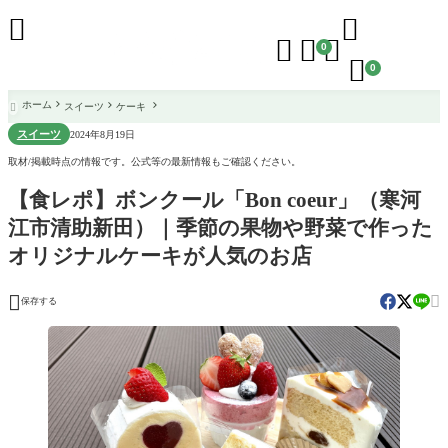





0

0
ホーム
スイーツ
ケーキ

スイーツ
2024年8月19日
取材/掲載時点の情報です。公式等の最新情報もご確認ください。
【食レポ】ボンクール「Bon coeur」（寒河
江市清助新田）｜季節の果物や野菜で作った
オリジナルケーキが人気のお店


保存する