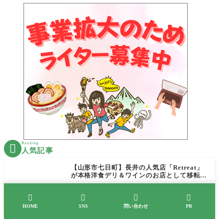
Ranking

人気記事
【山形市七日町】長井の人気店「Retreat」
が本格洋食デリ＆ワインのお店として移転オ
ープン決定！
【山形新店】辛いのが苦手でも安心！駅前に




話題の「小哪吒麻辣燙（ショウナタマーラー
HOME
SNS
問い合わせ
PR
タン）」がOPEN