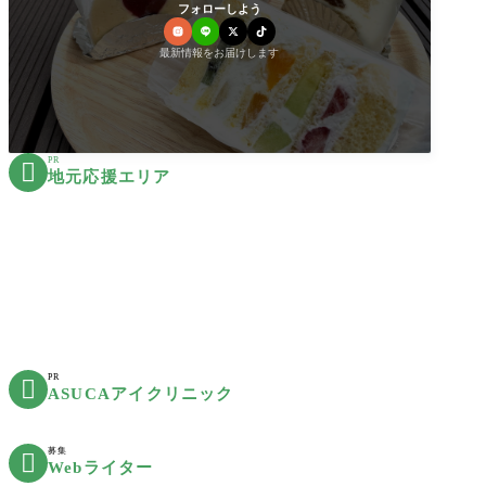
フォローしよう
最新情報をお届けします
PR

地元応援エリア
PR

ASUCAアイクリニック
募集

Webライター