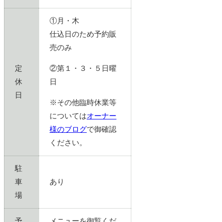
①月・木
仕込日のため予約販
売のみ
定
②第１・３・５日曜
休
日
日
※その他臨時休業等
については
オーナー
様のブログ
で御確認
ください。
駐
車
あり
場
予
メニューを御覧くだ