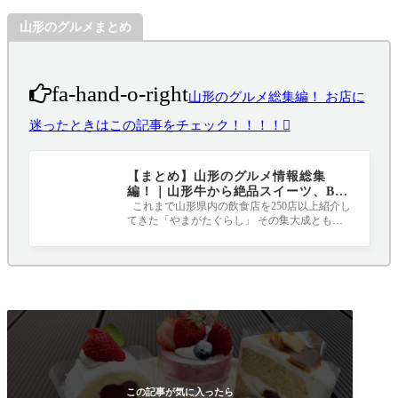
山形のグルメまとめ
fa-hand-o-right
山形のグルメ総集編！ お店に
迷ったときはこの記事をチェック！！！！
【まとめ】山形のグルメ情報総集
編！｜山形牛から絶品スイーツ、B級
グルメまで
これまで山形県内の飲食店を250店以上紹介し
てきた「やまがたぐらし」 その集大成ともい
える各ジャンルのおすすめ店をまとめま
この記事が気に入ったら