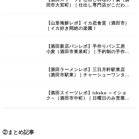
田市大宮町）｜仕出し専門店がこだわり
の「フルーツサンド」の販売を開始！黒
蜜をかけて食べる“わらび餅入り”の珍し
いサンドも！？
【山形海鮮レポ】イカ恋食堂（酒田市）
｜イカ好き悶絶の楽園！
【酒田新店パンレポ】手作りパン工房
小麦（酒田市東泉町）｜予約制の手作り
パンのお店がオープンしました
【酒田ラーメンレポ】三日月軒駅東店
（酒田市駅東）｜チャーシューワンタン
メンが激うま！小上がりありで子連れも
安心です
【酒田スイーツレポ】ishoku ～イショ
ク～（酒田市中町）｜日曜日のみ営業の
マフィン店！休日のスイーツにおすすめ
です
②まとめ記事