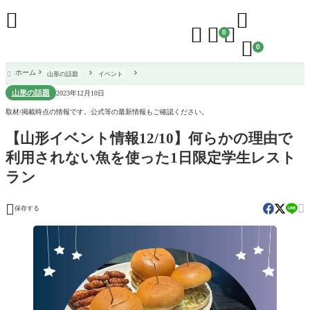





0

0
ホーム
山形の話題
イベント

山形の話題
2023年12月10日
取材/掲載時点の情報です。公式等の最新情報もご確認ください。
【山形イベント情報12/10】何らかの理由で
利用されない魚を使った1日限定学生レスト
ラン


保存する