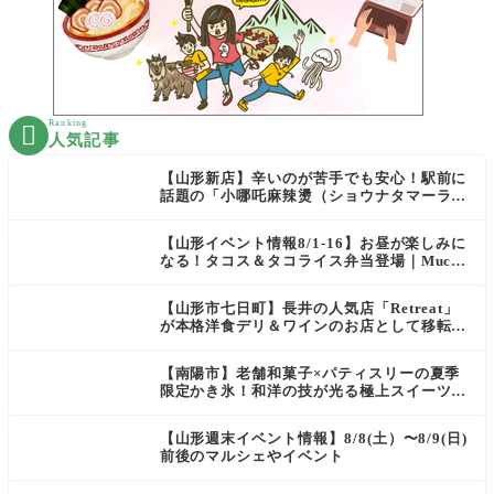
Ranking

人気記事
【山形新店】辛いのが苦手でも安心！駅前に
話題の「小哪吒麻辣燙（ショウナタマーラー
タン）」がOPEN
【山形イベント情報8/1-16】お昼が楽しみに
なる！タコス＆タコライス弁当登場｜Mucha
s
【山形市七日町】長井の人気店「Retreat」
が本格洋食デリ＆ワインのお店として移転オ
ープン決定！
【南陽市】老舗和菓子×パティスリーの夏季
限定かき氷！和洋の技が光る極上スイーツ｜
菓匠 萬菊屋 510 Maison de CinQ-dix
【山形週末イベント情報】8/8(土）〜8/9(日)
前後のマルシェやイベント