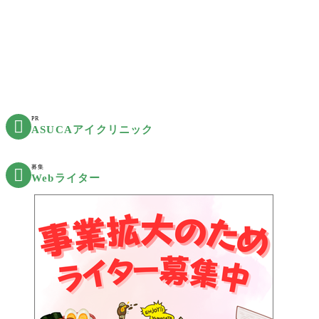
PR

ASUCAアイクリニック
募集

Webライター