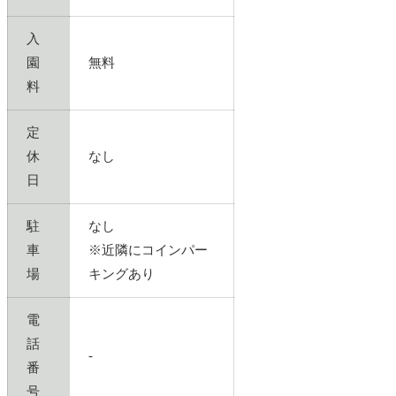
入
園
無料
料
定
休
なし
日
駐
なし
車
※近隣にコインパー
場
キングあり
電
話
-
番
号