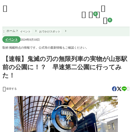





0

0
ホーム
イベント
おでかけスポット

イベント
2024年8月18日
取材/掲載時点の情報です。公式等の最新情報もご確認ください。
【速報】鬼滅の刃の無限列車の実物が山形駅
前の公園に！？ 早速第二公園に行ってみ
た！


保存する