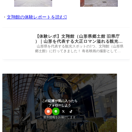
・
文翔館の体験レポートを読む
【体験レポ】文翔館（山形県郷土館 旧県庁
）｜山形を代表する大正ロマン溢れる観光ス
ポット
山形県を代表する観光スポットの1つ、文翔館（山形県
郷土館）に行ってきました！ 有名映画の撮影としても
使用される館内。 タイ
この記事が気に入ったら
フォローしよう
最新情報をお届けします