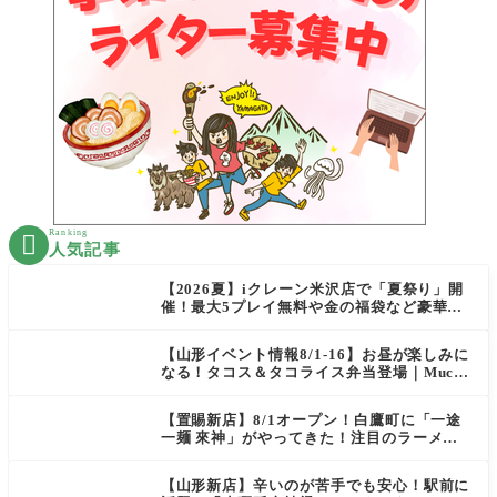
Ranking

人気記事
【2026夏】iクレーン米沢店で「夏祭り」開
催！最大5プレイ無料や金の福袋など豪華企
画が満載！
【山形イベント情報8/1-16】お昼が楽しみに
なる！タコス＆タコライス弁当登場｜Mucha
s
【置賜新店】8/1オープン！白鷹町に「一途
一麺 來神」がやってきた！注目のラーメン
を爆速実食レポ
【山形新店】辛いのが苦手でも安心！駅前に