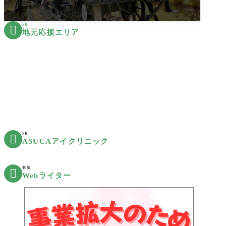
PR

地元応援エリア
PR

ASUCAアイクリニック
募集

Webライター