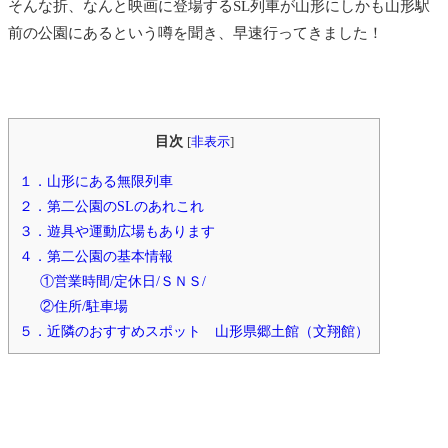
そんな折、なんと映画に登場するSL列車が山形にしかも山形駅
前の公園にあるという噂を聞き、早速行ってきました！
目次
[
非表示
]
１．山形にある無限列車
２．第二公園のSLのあれこれ
３．遊具や運動広場もあります
４．第二公園の基本情報
①営業時間/定休日/ＳＮＳ/
②住所/駐車場
５．近隣のおすすめスポット 山形県郷土館（文翔館）