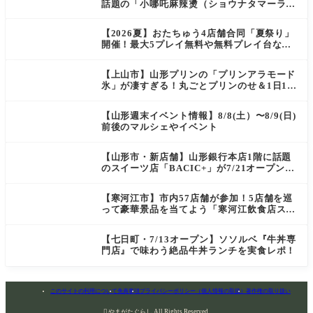
話題の「小哪吒麻辣燙（ショウナタマーラー
タン）」がOPEN
【2026夏】おたちゅう4店舗合同「夏祭り」
開催！最大5プレイ無料や無料プレイ台など
豪華企画が満載（天童・山形南・米沢・酒
田）
【上山市】山形プリンの「プリンアラモード
氷」が凄すぎる！丸ごとプリンのせ＆1日10
食限定の贅沢かき氷
【山形週末イベント情報】8/8(土）〜8/9(日)
前後のマルシェやイベント
【山形市・新店舗】山形銀行本店1階に話題
のスイーツ店「BACIC+」が7/21オープン！
ご褒美にぴったりの絶品ケーキを実食レポ
【寒河江市】市内57店舗が参加！5店舗を巡
って豪華景品を当てよう「寒河江飲食店スタ
ンプラリー」開催
【七日町・7/13オープン】ソソルベ『牛丼専
門店』で味わう絶品牛丼ランチを実食レポ！
このサイトの利用について
免責事項
プライバシーポリシー（個人情報の取扱）
著作権の取り扱い

やまがたぐらし All Rights Reserved.