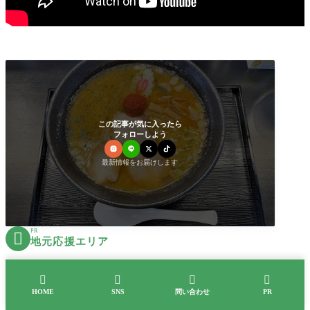
この記事が気に入ったら
フォローしよう
最新情報をお届けします
PR

地元応援エリア




HOME
SNS
問い合わせ
PR