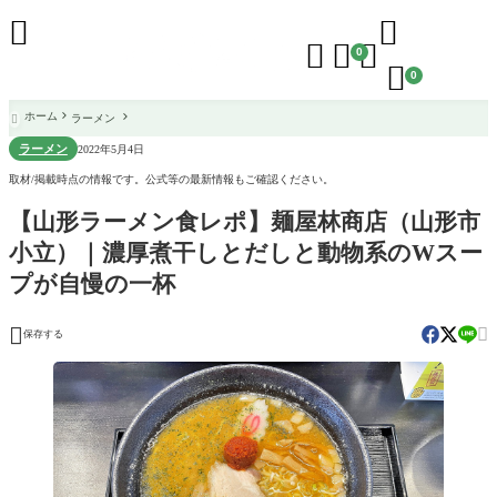





0

0
ホーム
ラーメン

ラーメン
2022年5月4日
取材/掲載時点の情報です。公式等の最新情報もご確認ください。
【山形ラーメン食レポ】麺屋林商店（山形市
小立）｜濃厚煮干しとだしと動物系のWスー
プが自慢の一杯


保存する